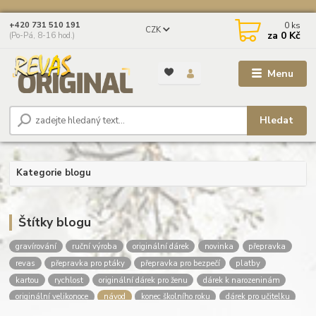
0
ks
+420 731 510 191
CZK
za
0 Kč
(Po-Pá, 8-16 hod.)
Menu
Hledat
Kategorie blogu
Štítky blogu
gravírování
ruční výroba
originální dárek
novinka
přepravka
revas
přepravka pro ptáky
přepravka pro bezpečí
platby
kartou
rychlost
originální dárek pro ženu
dárek k narozeninám
originální velikonoce
návod
konec školního roku
dárek pro učitelku
dárek pro učitele
dárky pro deváťáky
poděkování učitelce