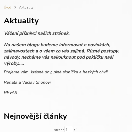
fotografie do dřeva
ručně vyráběné svíčky
zápisník s gravírováním
Úvod
Aktuality
výroba na zakázku
REVAS ORIGINAL
fotoalbum
vzpomínky
Aktuality
dovolená
miminko
rodinné fotografie
dřevěné fotoalbum
scrapbook
personalisovaný dárek
dřevo
dárková krabička
Vážení příznivci našich stránek.
personalizace
svatba
dárek pro ženu
dárek pro muže
Na našem blogu budeme informovat o novinkách,
zajímavostech a o všem co vás zajímá. Různé postupy,
návody, necháme vás nakouknout pod pokličku naší
výroby.....
Přejeme vám krásné dny, plné sluníčka a hezkých chvil.
Renata a Václav Shonovi
REVAS
Nejnovější články
strana
z 1