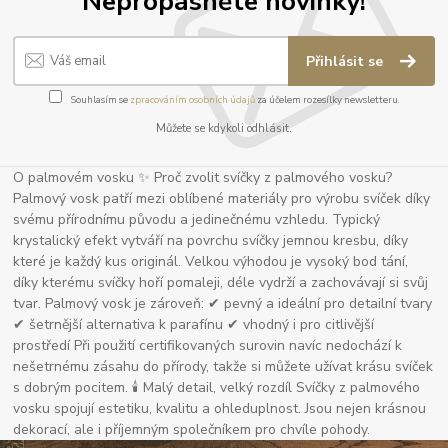
Nepropásněte novinky!
Přihlásit se
Souhlasím se
zpracováním osobních údajů
za účelem rozesílky newsletteru.
Můžete se kdykoli odhlásit.
O palmovém vosku ✨ Proč zvolit svíčky z palmového vosku?
Palmový vosk patří mezi oblíbené materiály pro výrobu svíček díky
svému přírodnímu původu a jedinečnému vzhledu. Typický
krystalický efekt vytváří na povrchu svíčky jemnou kresbu, díky
které je každý kus originál. Velkou výhodou je vysoký bod tání,
díky kterému svíčky hoří pomaleji, déle vydrží a zachovávají si svůj
tvar. Palmový vosk je zároveň: ✔ pevný a ideální pro detailní tvary
✔ šetrnější alternativa k parafínu ✔ vhodný i pro citlivější
prostředí Při použití certifikovaných surovin navíc nedochází k
nešetrnému zásahu do přírody, takže si můžete užívat krásu svíček
s dobrým pocitem. 🕯 Malý detail, velký rozdíl Svíčky z palmového
vosku spojují estetiku, kvalitu a ohleduplnost. Jsou nejen krásnou
dekorací, ale i příjemným společníkem pro chvíle pohody.