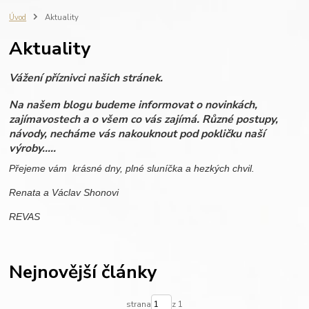
fotografie do dřeva
ručně vyráběné svíčky
zápisník s gravírováním
Úvod
Aktuality
výroba na zakázku
REVAS ORIGINAL
fotoalbum
vzpomínky
Aktuality
dovolená
miminko
rodinné fotografie
dřevěné fotoalbum
scrapbook
personalisovaný dárek
dřevo
dárková krabička
Vážení příznivci našich stránek.
personalizace
svatba
dárek pro ženu
dárek pro muže
Na našem blogu budeme informovat o novinkách,
zajímavostech a o všem co vás zajímá. Různé postupy,
návody, necháme vás nakouknout pod pokličku naší
výroby.....
Přejeme vám krásné dny, plné sluníčka a hezkých chvil.
Renata a Václav Shonovi
REVAS
Nejnovější články
strana
z 1