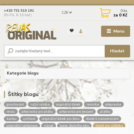
0
ks
+420 731 510 191
CZK
za
0 Kč
(Po-Pá, 8-16 hod.)
Menu
Hledat
Kategorie blogu
Štítky blogu
gravírování
ruční výroba
originální dárek
novinka
přepravka
revas
přepravka pro ptáky
přepravka pro bezpečí
platby
kartou
rychlost
originální dárek pro ženu
dárek k narozeninám
originální velikonoce
návod
konec školního roku
dárek pro učitelku
dárek pro učitele
dárky pro deváťáky
poděkování učitelce