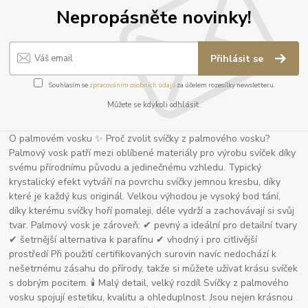
Nepropásněte novinky!
Přihlásit se
Souhlasím se
zpracováním osobních údajů
za účelem rozesílky newsletteru.
Můžete se kdykoli odhlásit.
O palmovém vosku ✨ Proč zvolit svíčky z palmového vosku?
Palmový vosk patří mezi oblíbené materiály pro výrobu svíček díky
svému přírodnímu původu a jedinečnému vzhledu. Typický
krystalický efekt vytváří na povrchu svíčky jemnou kresbu, díky
které je každý kus originál. Velkou výhodou je vysoký bod tání,
díky kterému svíčky hoří pomaleji, déle vydrží a zachovávají si svůj
tvar. Palmový vosk je zároveň: ✔ pevný a ideální pro detailní tvary
✔ šetrnější alternativa k parafínu ✔ vhodný i pro citlivější
prostředí Při použití certifikovaných surovin navíc nedochází k
nešetrnému zásahu do přírody, takže si můžete užívat krásu svíček
s dobrým pocitem. 🕯 Malý detail, velký rozdíl Svíčky z palmového
vosku spojují estetiku, kvalitu a ohleduplnost. Jsou nejen krásnou