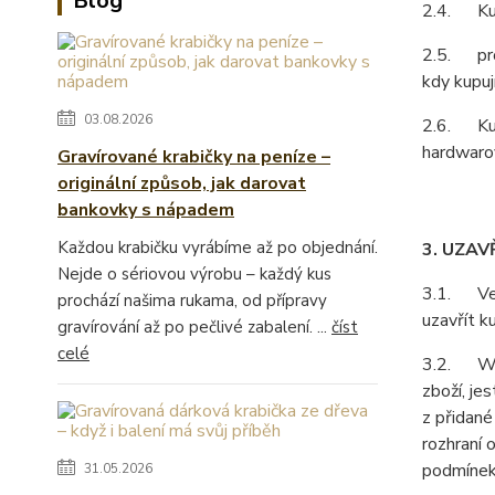
Blog
2.4. Kupu
2.5. prod
kdy kupuj
03.08.2026
2.6. Kupu
hardwarov
Gravírované krabičky na peníze –
originální způsob, jak darovat
bankovky s nápadem
Každou krabičku vyrábíme až po objednání.
3. UZAV
Nejde o sériovou výrobu – každý kus
3.1. Vešk
prochází našima rukama, od přípravy
uzavřít k
gravírování až po pečlivé zabalení. ...
číst
celé
3.2. Webo
zboží, je
z přidané
rozhraní 
podmínek
31.05.2026