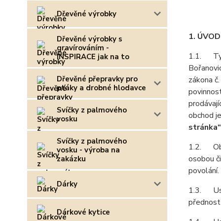
Dřevěné výrobky
1. ÚVO
Dřevěné výrobky s
gravírováním -
1.1. Tyt
INSPIRACE jak na to
Bořanovic
Dřevěné přepravky pro
zákona č.
ptáky a drobné hlodavce
povinnost
prodávají
Svíčky z palmového
obchod j
vosku
stránka“
Svíčky z palmového
1.2. Obch
vosku - výroba na
osobou či
zakázku
povolání.
Dárky
1.3. Ust
přednost
Dárkové kytice