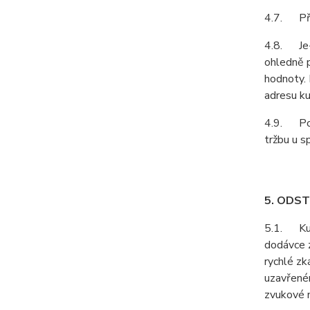
4.7. Pří
4.8. Je-l
ohledně p
hodnoty. 
adresu ku
4.9. Podl
tržbu u s
5. ODS
5.1. Kupu
dodávce z
rychlé zk
uzavřeném
zvukové n