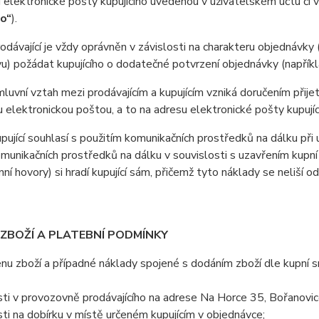
 elektronické pošty kupujícího uvedenou v uživatelském účtu či 
ho“
).
ávající je vždy oprávněn v závislosti na charakteru objednávky 
u) požádat kupujícího o dodatečné potvrzení objednávky (napříkla
vní vztah mezi prodávajícím a kupujícím vzniká doručením přijetí
u elektronickou poštou, a to na adresu elektronické pošty kupujíc
jící souhlasí s použitím komunikačních prostředků na dálku při u
omunikačních prostředků na dálku v souvislosti s uzavřením kupní
nní hovory) si hradí kupující sám, přičemž tyto náklady se neliší o
 ZBOŽÍ A PLATEBNÍ PODMÍNKY
 zboží a případné náklady spojené s dodáním zboží dle kupní sml
ti v provozovně prodávajícího na adrese Na Horce 35, Bořanovi
ti na dobírku v místě určeném kupujícím v objednávce;