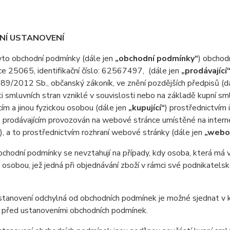
DNÍ USTANOVENÍ
o obchodní podmínky (dále jen
„obchodní podmínky“
) obchod
e 25065, identifikační číslo: 62567497, (dále jen
„prodávající
 89/2012 Sb., občanský zákoník, ve znění pozdějších předpisů (d
i smluvních stran vzniklé v souvislosti nebo na základě kupní sm
cím a jinou fyzickou osobou (dále jen
„kupující“
) prostřednictvím
e prodávajícím provozován na webové stránce umístěné na inter
), a to prostřednictvím rozhraní webové stránky (dále jen
„webo
odní podmínky se nevztahují na případy, kdy osoba, která má v ú
 osobou, jež jedná při objednávání zboží v rámci své podnikatel
anovení odchylná od obchodních podmínek je možné sjednat v ku
 před ustanoveními obchodních podmínek.