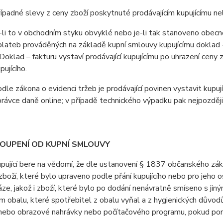
padné slevy z ceny zboží poskytnuté prodávajícím kupujícímu n
i to v obchodním styku obvyklé nebo je-li tak stanoveno obecně 
lateb prováděných na základě kupní smlouvy kupujícímu doklad – 
Doklad – fakturu vystaví prodávající kupujícímu po uhrazení ceny 
pujícího.
e zákona o evidenci tržeb je prodávající povinen vystavit kupuj
právce daně online; v případě technického výpadku pak nejpozději
TOUPENÍ OD KUPNÍ SMLOUVY
jící bere na vědomí, že dle ustanovení § 1837 občanského záko
boží, které bylo upraveno podle přání kupujícího nebo pro jeho 
áze, jakož i zboží, které bylo po dodání nenávratně smíseno s ji
 obalu, které spotřebitel z obalu vyňal a z hygienických důvodů
ebo obrazové nahrávky nebo počítačového programu, pokud poruši