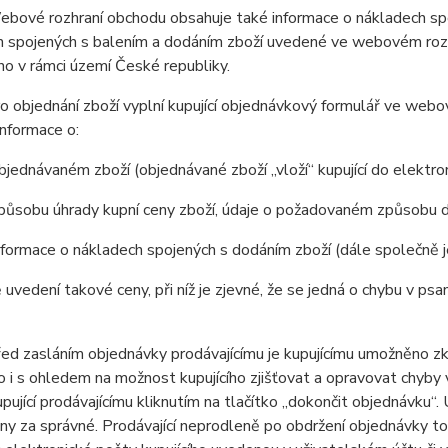
ové rozhraní obchodu obsahuje také informace o nákladech spoj
 spojených s balením a dodáním zboží uvedené ve webovém rozhr
o v rámci území České republiky.
 objednání zboží vyplní kupující objednávkový formulář ve web
nformace o:
jednávaném zboží (objednávané zboží „vloží“ kupující do elektr
působu úhrady kupní ceny zboží, údaje o požadovaném způsobu d
formace o nákladech spojených s dodáním zboží (dále společně 
 uvedení takové ceny, při níž je zjevné, že se jedná o chybu v psa
 zasláním objednávky prodávajícímu je kupujícímu umožněno zkon
 to i s ohledem na možnost kupujícího zjišťovat a opravovat chyby
pující prodávajícímu kliknutím na tlačítko „dokončit objednávku“
y za správné. Prodávající neprodleně po obdržení objednávky tot