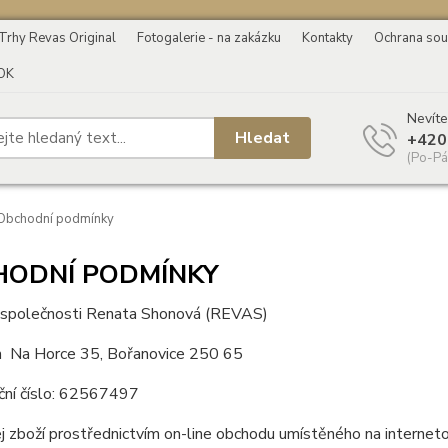
Trhy Revas Original
Fotogalerie - na zakázku
Kontakty
Ochrana sou
OK
Nevíte
Hledat
+420
(Po-Pá
Obchodní podmínky
HODNÍ PODMÍNKY
 společnosti Renata Shonová (REVAS)
m Na Horce 35, Bořanovice 250 65
ační číslo: 62567497
j zboží prostřednictvím on-line obchodu umístěného na interne