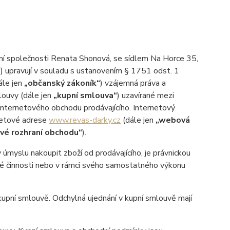
ní společnosti Renata Shonová, se sídlem Na Horce 35,
“
) upravují v souladu s ustanovením § 1751 odst. 1
ále jen
„občanský zákoník“
) vzájemná práva a
louvy (dále jen
„kupní smlouva“
) uzavírané mezi
 internetového obchodu prodávajícího. Internetový
netové adrese
www.revas-darky.cz
(dále jen
„webová
vé rozhraní obchodu“
).
myslu nakoupit zboží od prodávajícího, je právnickou
ské činnosti nebo v rámci svého samostatného výkonu
pní smlouvě. Odchylná ujednání v kupní smlouvě mají