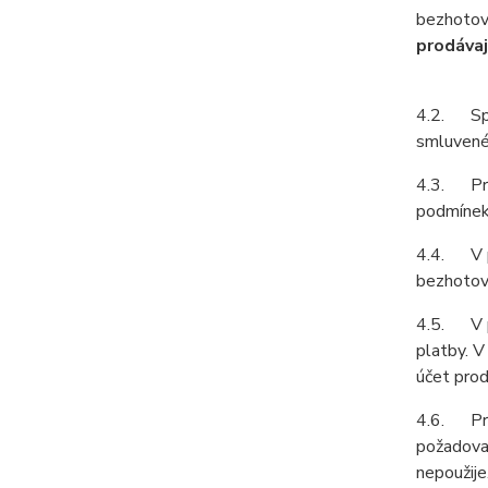
bezhotov
prodávaj
4.2. Spol
smluvené 
4.3. Prod
podmínek 
4.4. V př
bezhotovo
4.5. V př
platby. V
účet prod
4.6. Prod
požadovat
nepoužije