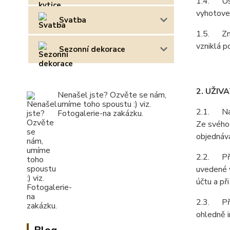
1.4. Ust
vyhotoven
Svatba
1.5. Zně
vzniklá p
Sezonní dekorace
2. UŽIV
Nenašel jste? Ozvěte se nám,
umíme toho spoustu :) viz.
2.1. Na z
Fotogalerie-na zakázku.
Ze svého 
objednává
2.2. Při 
uvedené v
účtu a př
2.3. Pří
ohledně i