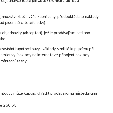
v objednávce (dále jen
„elektronická adresa
(množství zboží, výše kupní ceny, předpokládané náklady
d písemně či telefonicky).
 objednávky (akceptací), jež je prodávajícím zasláno
ího.
zavírání kupní smlouvy. Náklady vzniklé kupujícímu při
 smlouvy (náklady na internetové připojení, náklady
d základní sazby.
ouvy může kupující uhradit prodávajícímu následujícími
ce 250 65;