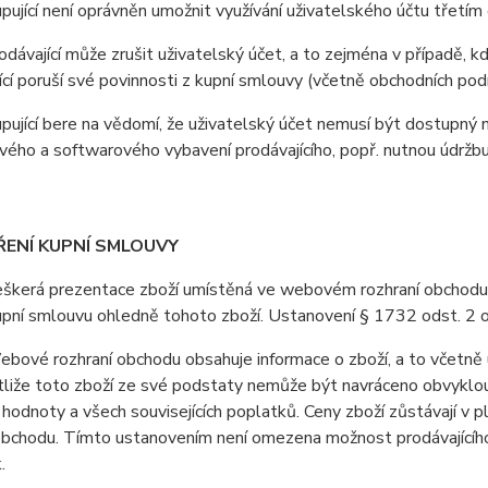
jící není oprávněn umožnit využívání uživatelského účtu třetí
ávající může zrušit uživatelský účet, a to zejména v případě, kdy 
ící poruší své povinnosti z kupní smlouvy (včetně obchodních pod
jící bere na vědomí, že uživatelský účet nemusí být dostupný 
ého a softwarového vybavení prodávajícího, popř. nutnou údržb
ŘENÍ KUPNÍ SMLOUVY
erá prezentace zboží umístěná ve webovém rozhraní obchodu je 
upní smlouvu ohledně tohoto zboží. Ustanovení § 1732 odst. 2 
vé rozhraní obchodu obsahuje informace o zboží, a to včetně u
stliže toto zboží ze své podstaty nemůže být navráceno obvyklo
 hodnoty a všech souvisejících poplatků. Ceny zboží zůstávají v
obchodu. Tímto ustanovením není omezena možnost prodávajícího 
.