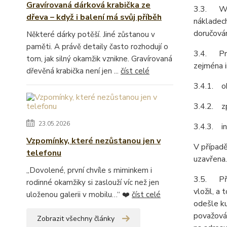
Gravírovaná dárková krabička ze
3.3. Web
dřeva – když i balení má svůj příběh
nákladech
doručován
Některé dárky potěší. Jiné zůstanou v
paměti. A právě detaily často rozhodují o
3.4. Pro
tom, jak silný okamžik vznikne. Gravírovaná
zejména i
dřevěná krabička není jen ...
číst celé
3.4.1. ob
3.4.2. z
23.05.2026
3.4.3. in
Vzpomínky, které nezůstanou jen v
V případě
telefonu
uzavřena.
„Dovolené, první chvíle s miminkem i
3.5. Před
rodinné okamžiky si zaslouží víc než jen
vložil, a
uloženou galerii v mobilu…“ ❤️
číst celé
odešle ku
považován
Zobrazit všechny články