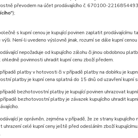
ostně převodem na účet prodávajícího č. 670100-2216854493/
ícího“
);
ečně s kupní cenou je kupující povinen zaplatit prodávajícímu t
výši. Není-li uvedeno výslovně jinak, rozumí se dále kupní cenou
ávající nepožaduje od kupujícího zálohu či jinou obdobnou platb
ohledně povinnosti uhradit kupní cenu zboží předem.
ípadě platby v hotovosti či v případě platby na dobírku je kupní
stní platby je kupní cena splatná do 15 dnů od uzavření kupní 
ípadě bezhotovostní platby je kupující povinen uhrazovat kupní
 případě bezhotovostní platby je závazek kupujícího uhradit kupn
ávajícího.
ávající je oprávněn, zejména v případě, že ze strany kupujícího
 uhrazení celé kupní ceny ještě před odesláním zboží kupujícím
.