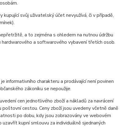
m osobám.
kupující svůj uživatelský účet nevyužívá, či v případě,
mínek).
nepřetržitě, a to zejména s ohledem na nutnou údržbu
u hardwarového a softwarového vybavení třetích osob.
informativního charakteru a prodávající není povinen
občanského zákoníku se nepoužije.
vedení cen jednotlivého zboží a nákladů za navrácení
u poštovní cestou. Ceny zboží jsou uvedeny včetně daně
 platnosti po dobu, kdy jsou zobrazovány ve webovém
uzavřít kupní smlouvu za individuálně sjednaných