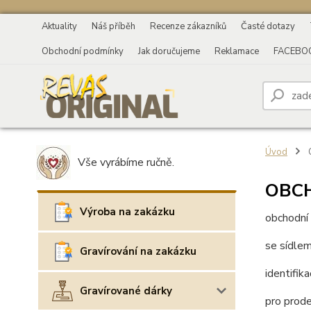
Aktuality
Náš příběh
Recenze zákazníků
Časté dotazy
Obchodní podmínky
Jak doručujeme
Reklamace
FACEBO
Úvod
Vše vyrábíme ručně.
OBC
Výroba na zakázku
obchodní
se sídle
Gravírování na zakázku
identifik
Gravírované dárky
pro prode