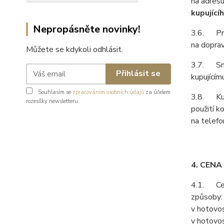
na adresu
kupující
Nepropásněte novinky!
3.6. Prod
na doprav
Můžete se kdykoli odhlásit.
3.7. Smlu
Přihlásit se
kupujícím
Souhlasím se
zpracováním osobních údajů
za účelem
3.8. Kupu
rozesílky newsletteru.
použití k
na telefo
4. CENA
4.1. Cenu
způsoby:
v hotovos
v hotovos