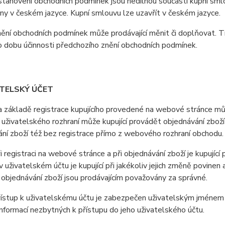
anovení obchodních podmínek jsou nedílnou součástí kupní smlo
y v českém jazyce. Kupní smlouvu lze uzavřít v českém jazyce.
ní obchodních podmínek může prodávající měnit či doplňovat. T
o dobu účinnosti předchozího znění obchodních podmínek.
ATELSKÝ ÚČET
ákladě registrace kupujícího provedené na webové stránce může
uživatelského rozhraní může kupující provádět objednávání zboží
ní zboží též bez registrace přímo z webového rozhraní obchodu.
registraci na webové stránce a při objednávání zboží je kupující
 uživatelském účtu je kupující při jakékoliv jejich změně povine
i objednávání zboží jsou prodávajícím považovány za správné.
stup k uživatelskému účtu je zabezpečen uživatelským jménem a 
nformací nezbytných k přístupu do jeho uživatelského účtu.