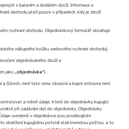
ených s balením a dodáním zboží. Informace o
aní obchodu platí pouze v případech, kdy je zboží
ovém rozhraní obchodu. Objednávkový formulář obsahuje
onického nákupního košíku webového rozhraní obchodu),
oručení objednávaného zboží a
jen jako
„objednávka“
).
ní a číslech, není tato cena závazná a kupní smlouva není
trolovat a měnit údaje, které do objednávky kupující
 vzniklé při zadávání dat do objednávky. Objednávku
. Údaje uvedené v objednávce jsou prodávajícím
o obdržení kupujícímu potvrdí elektronickou poštou, a to