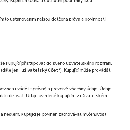
uvy. Kupní smlouva a obchodní podmínky jsou
ímto ustanovením nejsou dotčena práva a povinnosti
 kupující přistupovat do svého uživatelského rozhraní.
 (dále jen
„uživatelský účet“
). Kupující může provádět
 povinen uvádět správně a pravdivě všechny údaje. Údaje
n aktualizovat. Údaje uvedené kupujícím v uživatelském
heslem. Kupující je povinen zachovávat mlčenlivost