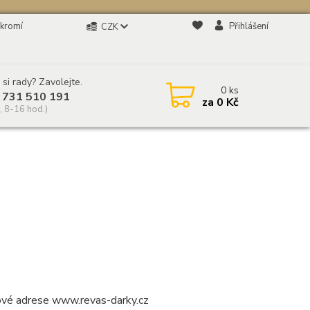
kromí
Přihlášení
CZK
 si rady? Zavolejte.
0
ks
 731 510 191
za
0 Kč
, 8-16 hod.)
tové adrese www.revas-darky.cz