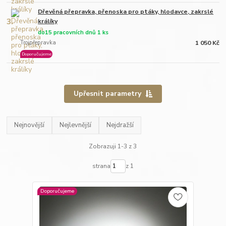
Dřevěná přepravka, přenoska pro ptáky, hlodavce, zakrslé
3.
králíky
do15 pracovních dnů 1 ks
Trojpřepravka
1 050 Kč
Doporučujeme
Upřesnit parametry
Nejnovější
Nejlevnější
Nejdražší
Zobrazuji 1-3 z 3
strana
z 1
Doporučujeme