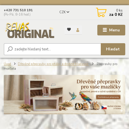
0
ks
+420 731 510 191
CZK
za
0 Kč
(Po-Pá, 8-16 hod.)
Menu
Hledat
Úvod
Dřevěné přepravky pro ptáky a drobné hlodavce
Přepravky pro
morčata