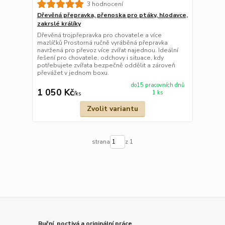
3 hodnocení
Dřevěná přepravka, přenoska pro ptáky, hlodavce,
zakrslé králíky
Dřevěná trojpřepravka pro chovatele a více
mazlíčků Prostorná ručně vyráběná přepravka
navržená pro převoz více zvířat najednou. Ideální
řešení pro chovatele, odchovy i situace, kdy
potřebujete zvířata bezpečně oddělit a zároveň
převážet v jednom boxu.
do15 pracovních dnů
1 050 Kč
1 ks
/
ks
Zvolit variantu
strana
z 1
Ruční, poctivá a originální práce