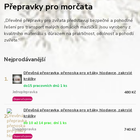
Přepravky pro morčata
„Dřevěné přepravky pro zvířata představují bezpečné a pohodlné
řešení pro transport malých domácích mazlíčků. Jsou vyrobeny z
kvalitního materiálu s důrazem na praktičnost, odolnost a pohodlí
zvířete.“
Nejprodávanější
Dřevěná přepravka, přenoska pro ptáky, hlodavce, zakrslé
1.
králíky
do15 pracovních dnů 1 ks
Jednopřepravka
480 Kč
Doporučujeme
Dřevěná přepravka, přenoska pro ptáky, hlodavce, zakrslé
2.
králíky
do 10 až 14 prac. dní 1 ks
Dvojpřepravka
740 Kč
Doporučujeme