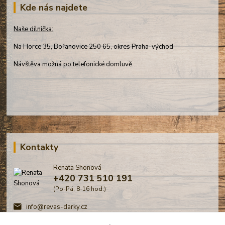
Kde nás najdete
Naše dílnička:
Na Horce 35, Bořanovice 250 65, okres Praha-východ
Návštěva možná po telefonické domluvě.
Kontakty
Renata Shonová
+420 731 510 191
(Po-Pá, 8-16 hod.)
info@revas-darky.cz