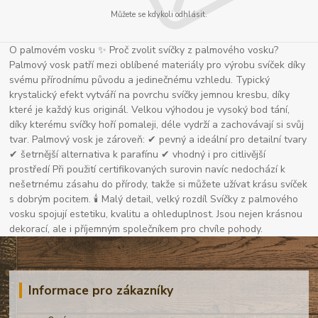
Můžete se kdykoli odhlásit.
O palmovém vosku ✨ Proč zvolit svíčky z palmového vosku?
Palmový vosk patří mezi oblíbené materiály pro výrobu svíček díky
svému přírodnímu původu a jedinečnému vzhledu. Typický
krystalický efekt vytváří na povrchu svíčky jemnou kresbu, díky
které je každý kus originál. Velkou výhodou je vysoký bod tání,
díky kterému svíčky hoří pomaleji, déle vydrží a zachovávají si svůj
tvar. Palmový vosk je zároveň: ✔ pevný a ideální pro detailní tvary
✔ šetrnější alternativa k parafínu ✔ vhodný i pro citlivější
prostředí Při použití certifikovaných surovin navíc nedochází k
nešetrnému zásahu do přírody, takže si můžete užívat krásu svíček
s dobrým pocitem. 🕯 Malý detail, velký rozdíl Svíčky z palmového
vosku spojují estetiku, kvalitu a ohleduplnost. Jsou nejen krásnou
dekorací, ale i příjemným společníkem pro chvíle pohody.
Informace pro zákazníky