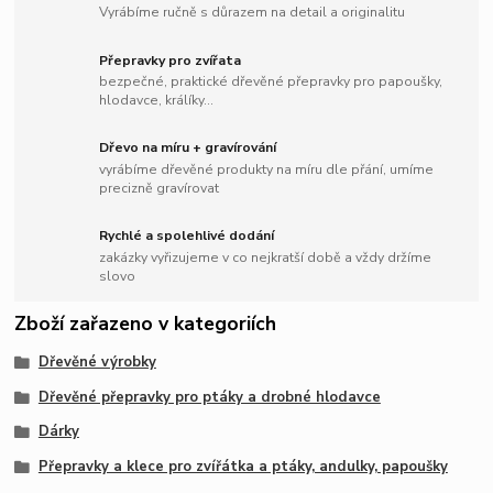
Vyrábíme ručně s důrazem na detail a originalitu
Přepravky pro zvířata
bezpečné, praktické dřevěné přepravky pro papoušky,
hlodavce, králíky...
Dřevo na míru + gravírování
vyrábíme dřevěné produkty na míru dle přání, umíme
precizně gravírovat
Rychlé a spolehlivé dodání
zakázky vyřizujeme v co nejkratší době a vždy držíme
slovo
Zboží zařazeno v kategoriích
Dřevěné výrobky
Dřevěné přepravky pro ptáky a drobné hlodavce
Dárky
Přepravky a klece pro zvířátka a ptáky, andulky, papoušky