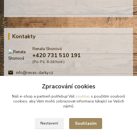
Kontakty
Renata Shonová
+420 731 510 191
(Po-Pá, 8-16 hod.)
info@revas-darky.cz
Zpracování cookies
Náš e-shop a partneři potřebují Váš
souhlas
s použitím souborů
cookies, aby Vám mohli zobrazovat informace týkající se Vašich
zájmů.
© Renata Shonová - Revas -
Souhlasím
Nastavení
Bořanovice, 2026