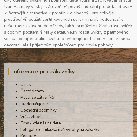
díky kterému svíčky hoří pomaleji, déle vydrží a zachovávají si svůj
tvar. Palmový vosk je zároveň: ✔ pevný a ideální pro detailní tvary
✔ šetrnější alternativa k parafínu ✔ vhodný i pro citlivější
prostředí Při použití certifikovaných surovin navíc nedochází k
nešetrnému zásahu do přírody, takže si můžete užívat krásu svíček
s dobrým pocitem. 🕯 Malý detail, velký rozdíl Svíčky z palmového
vosku spojují estetiku, kvalitu a ohleduplnost. Jsou nejen krásnou
dekorací, ale i příjemným společníkem pro chvíle pohody.
Informace pro zákazníky
O nás
Časté dotazy
Recenze zálazníků
Jak doručujeme
Obchodní podmínky
Vrátit zboží
Trhy - kde nás najdete
Fotogalerie - ukázka naší výroby na zakázku
Kontakty