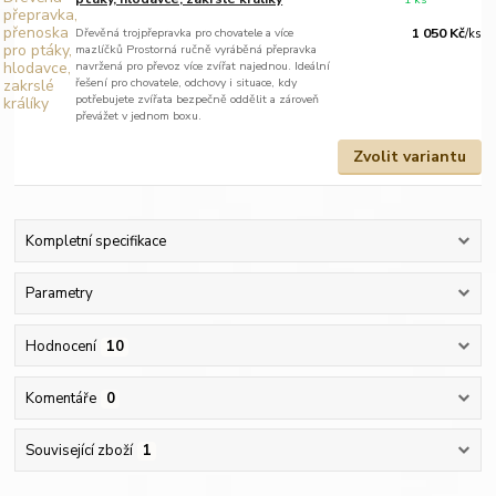
Dřevěná trojpřepravka pro chovatele a více
1 050 Kč
/
ks
mazlíčků Prostorná ručně vyráběná přepravka
navržená pro převoz více zvířat najednou. Ideální
řešení pro chovatele, odchovy i situace, kdy
potřebujete zvířata bezpečně oddělit a zároveň
převážet v jednom boxu.
Zvolit variantu
Kompletní specifikace
Parametry
Hodnocení
10
Komentáře
0
Související zboží
1