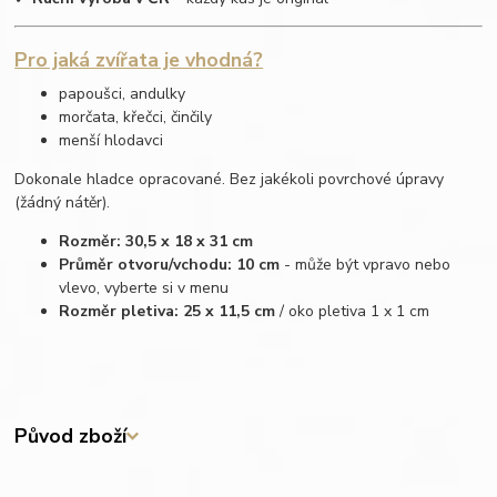
Pro jaká zvířata je vhodná?
papoušci, andulky
morčata, křečci, činčily
menší hlodavci
Dokonale hladce opracované. Bez jakékoli povrchové úpravy
(žádný nátěr).
Rozměr: 30,5 x 18 x 31 cm
Průměr otvoru/vchodu: 10 cm
- může být vpravo nebo
vlevo, vyberte si v menu
Rozměr pletiva: 25 x 11,5 cm
/ oko pletiva 1 x 1 cm
Původ zboží