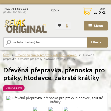
0
ks
+420 731 510 191
CZK
za
0 Kč
(Po-Pá, 8-16 hod.)
Menu
Hledat
Úvod
Dřevěné přepravky pro ptáky a drobné hlodavce
Dřevěná
přepravka, přenoska pro ptáky, hlodavce, zakrslé králíky
Dřevěná přepravka, přenoska pro
ptáky, hlodavce, zakrslé králíky
Doporučujeme