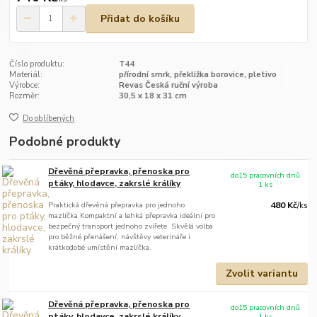
Přidat do košíku
Číslo produktu:
T44
Materiál:
přírodní smrk, překližka borovice, pletivo
Výrobce:
Revas Česká ruční výroba
Rozměr:
30,5 x 18 x 31 cm
Do oblíbených
Podobné produkty
Dřevěná přepravka, přenoska pro
do15 pracovních dnů
ptáky, hlodavce, zakrslé králíky
1 ks
Praktická dřevěná přepravka pro jednoho
480 Kč
/
ks
mazlíčka Kompaktní a lehká přepravka ideální pro
bezpečný transport jednoho zvířete. Skvělá volba
pro běžné přenášení, návštěvy veterináře i
krátkodobé umístění mazlíčka.
Zvolit variantu
Dřevěná přepravka, přenoska pro
do15 pracovních dnů
ptáky, hlodavce, zakrslé králíky
1 ks