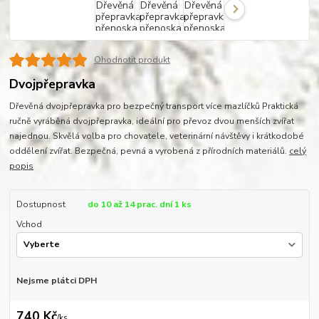
Ohodnotit produkt
Dvojpřepravka
Dřevěná dvojpřepravka pro bezpečný transport více mazlíčků Praktická
ručně vyráběná dvojpřepravka, ideální pro převoz dvou menších zvířat
najednou. Skvělá volba pro chovatele, veterinární návštěvy i krátkodobé
oddělení zvířat. Bezpečná, pevná a vyrobená z přírodních materiálů.
celý
popis
Dostupnost
do 10 až 14 prac. dní 1 ks
Vchod
Nejsme plátci DPH
740 Kč
/
ks