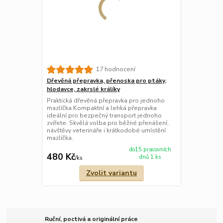
17 hodnocení
Dřevěná přepravka, přenoska pro ptáky,
hlodavce, zakrslé králíky
Praktická dřevěná přepravka pro jednoho
mazlíčka Kompaktní a lehká přepravka
ideální pro bezpečný transport jednoho
zvířete. Skvělá volba pro běžné přenášení,
návštěvy veterináře i krátkodobé umístění
mazlíčka.
do15 pracovních
480 Kč
dnů 1 ks
/
ks
Zvolit variantu
Ruční, poctivá a originální práce