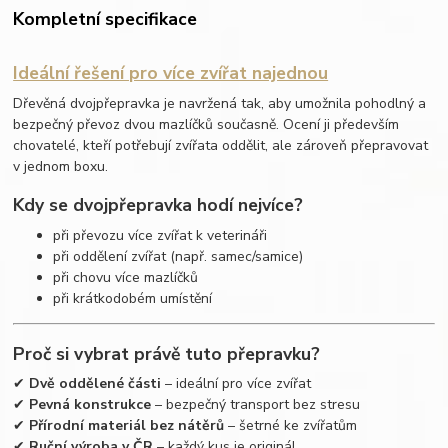
Kompletní specifikace
Ideální řešení pro více zvířat najednou
Dřevěná dvojpřepravka je navržená tak, aby umožnila pohodlný a
bezpečný převoz dvou mazlíčků současně. Ocení ji především
chovatelé, kteří potřebují zvířata oddělit, ale zároveň přepravovat
v jednom boxu.
Kdy se dvojpřepravka hodí nejvíce?
při převozu více zvířat k veterináři
při oddělení zvířat (např. samec/samice)
při chovu více mazlíčků
při krátkodobém umístění
Proč si vybrat právě tuto přepravku?
✔
Dvě oddělené části
– ideální pro více zvířat
✔
Pevná konstrukce
– bezpečný transport bez stresu
✔
Přírodní materiál bez nátěrů
– šetrné ke zvířatům
✔
Ruční výroba v ČR
– každý kus je originál