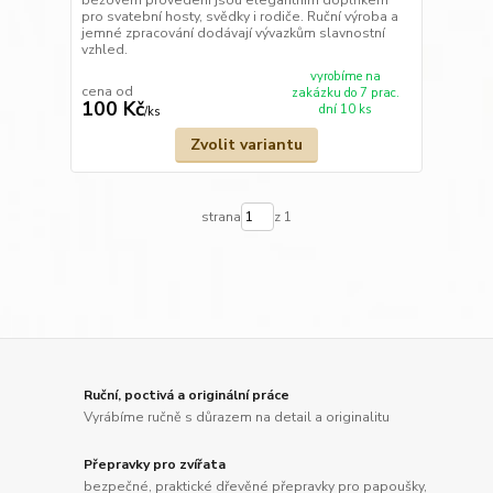
béžovém provedení jsou elegantním doplňkem
pro svatební hosty, svědky i rodiče. Ruční výroba a
jemné zpracování dodávají vývazkům slavnostní
vzhled.
vyrobíme na
cena od
zakázku do 7 prac.
100 Kč
dní 10 ks
/
ks
Zvolit variantu
strana
z 1
Ruční, poctivá a originální práce
Vyrábíme ručně s důrazem na detail a originalitu
Přepravky pro zvířata
bezpečné, praktické dřevěné přepravky pro papoušky,