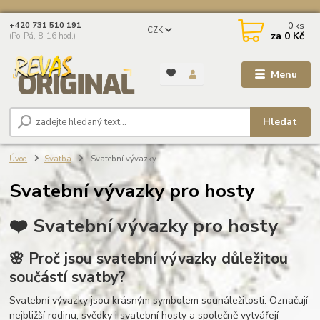
0
ks
+420 731 510 191
CZK
za
0 Kč
(Po-Pá, 8-16 hod.)
Menu
Hledat
Úvod
Svatba
Svatební vývazky
Svatební vývazky pro hosty
❤️ Svatební vývazky pro hosty
🌸 Proč jsou svatební vývazky důležitou
součástí svatby?
Svatební vývazky jsou krásným symbolem sounáležitosti. Označují
nejbližší rodinu, svědky i svatební hosty a společně vytvářejí