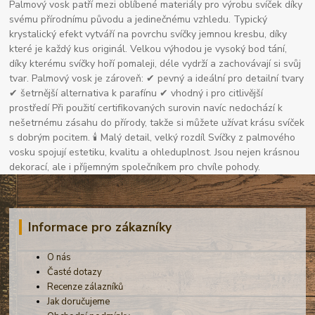
Palmový vosk patří mezi oblíbené materiály pro výrobu svíček díky
svému přírodnímu původu a jedinečnému vzhledu. Typický
krystalický efekt vytváří na povrchu svíčky jemnou kresbu, díky
které je každý kus originál. Velkou výhodou je vysoký bod tání,
díky kterému svíčky hoří pomaleji, déle vydrží a zachovávají si svůj
tvar. Palmový vosk je zároveň: ✔ pevný a ideální pro detailní tvary
✔ šetrnější alternativa k parafínu ✔ vhodný i pro citlivější
prostředí Při použití certifikovaných surovin navíc nedochází k
nešetrnému zásahu do přírody, takže si můžete užívat krásu svíček
s dobrým pocitem. 🕯 Malý detail, velký rozdíl Svíčky z palmového
vosku spojují estetiku, kvalitu a ohleduplnost. Jsou nejen krásnou
dekorací, ale i příjemným společníkem pro chvíle pohody.
Informace pro zákazníky
O nás
Časté dotazy
Recenze zálazníků
Jak doručujeme