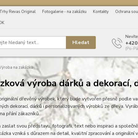
Trhy Revas Original
Fotogalerie - na zakázku
Kontakty
Ochrana sou
OK
Nevíte
Hledat
+420
(Po-Pá
ýroba na zakázku
zková výroba dárků a dekorací, d
riginální dřevěný výrobek, který bude vytvořen přesně podle v
ných dekorací, dárků i personalizovaných výrobků ze dřeva. Vyrá
 na přání zákazníků.
 zaslat svou představu, fotografii, text nebo inspiraci a spole
ázka vzniká s důrazem na detail, kvalitní zpracování a originální 