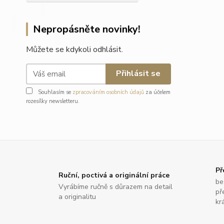
Nepropásněte novinky!
Můžete se kdykoli odhlásit.
Přihlásit se
Souhlasím se
zpracováním osobních údajů
za účelem
rozesílky newsletteru.
Př
Ruční, poctivá a originální práce
be
Vyrábíme ručně s důrazem na detail
př
a originalitu
krá