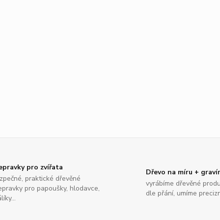
epravky pro zvířata
Dřevo na míru + graví
zpečné, praktické dřevěné
vyrábíme dřevěné produ
epravky pro papoušky, hlodavce,
dle přání, umíme preciz
líky...