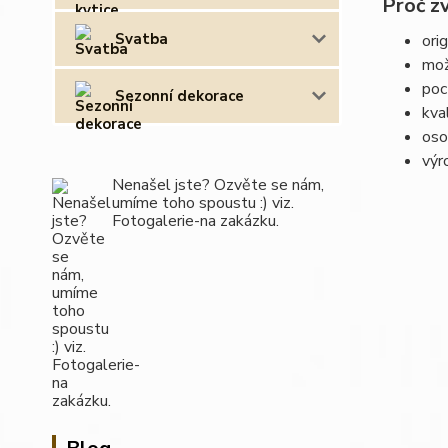
Proč z
Svatba
ori
mož
poc
Sezonní dekorace
kva
oso
výr
Nenašel jste? Ozvěte se nám,
umíme toho spoustu :) viz.
Fotogalerie-na zakázku.