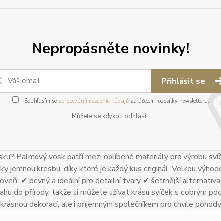
Nepropásněte novinky!
Přihlásit se
Souhlasím se
zpracováním osobních údajů
za účelem rozesílky newsletteru.
Můžete se kdykoli odhlásit.
ku? Palmový vosk patří mezi oblíbené materiály pro výrobu sví
čky jemnou kresbu, díky které je každý kus originál. Velkou výhodo
oveň: ✔ pevný a ideální pro detailní tvary ✔ šetrnější alternativa k
ahu do přírody, takže si můžete užívat krásu svíček s dobrým poci
n krásnou dekorací, ale i příjemným společníkem pro chvíle pohody