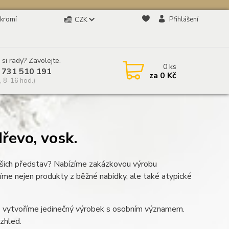
kromí
Přihlášení
CZK
 si rady? Zavolejte.
0
ks
 731 510 191
za
0 Kč
, 8-16 hod.)
řevo, vosk.
ašich představ? Nabízíme zakázkovou výrobu
bíme nejen produkty z běžné nabídky, ale také atypické
čně vytvoříme jedinečný výrobek s osobním významem.
vzhled.