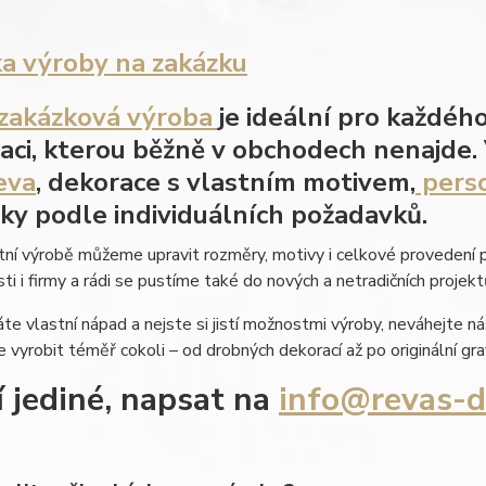
a výroby na zakázku
zakázková výroba
je ideální pro každéh
aci, kterou běžně v obchodech nenajde
eva
, dekorace s vlastním motivem,
perso
ky podle individuálních požadavků.
tní výrobě můžeme upravit rozměry, motivy i celkové provedení 
i i firmy a rádi se pustíme také do nových a netradičních projekt
e vlastní nápad a nejste si jistí možnostmi výroby, neváhejte n
vyrobit téměř cokoli – od drobných dekorací až po originální gra
í jediné, napsat na
info@revas-d