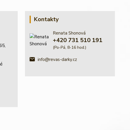
Kontakty
Renata Shonová
+420 731 510 191
65,
(Po-Pá, 8-16 hod.)
info@revas-darky.cz
ké