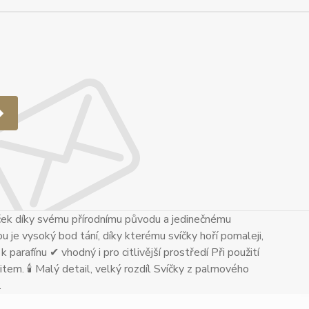
ček díky svému přírodnímu původu a jedinečnému
u je vysoký bod tání, díky kterému svíčky hoří pomaleji,
 parafínu ✔ vhodný i pro citlivější prostředí Při použití
tem. 🕯 Malý detail, velký rozdíl Svíčky z palmového
.