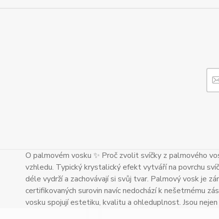
O palmovém vosku ✨ Proč zvolit svíčky z palmového vos
vzhledu. Typický krystalický efekt vytváří na povrchu sví
déle vydrží a zachovávají si svůj tvar. Palmový vosk je zár
certifikovaných surovin navíc nedochází k nešetrnému zás
vosku spojují estetiku, kvalitu a ohleduplnost. Jsou neje