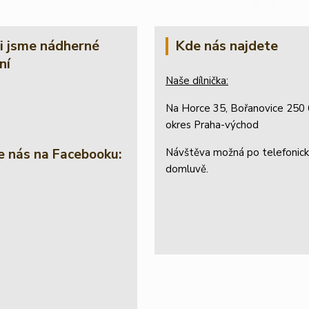
li jsme nádherné
Kde nás najdete
ní
Naše dílnička:
Na Horce 35, Bořanovice 250 
okres Praha-východ
e nás na Facebooku:
Návštěva možná po telefonic
domluvě.