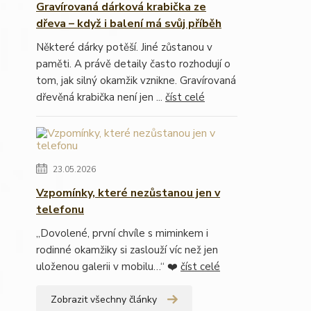
Gravírovaná dárková krabička ze
dřeva – když i balení má svůj příběh
Některé dárky potěší. Jiné zůstanou v
paměti. A právě detaily často rozhodují o
tom, jak silný okamžik vznikne. Gravírovaná
dřevěná krabička není jen ...
číst celé
23.05.2026
Vzpomínky, které nezůstanou jen v
telefonu
„Dovolené, první chvíle s miminkem i
rodinné okamžiky si zaslouží víc než jen
uloženou galerii v mobilu…“ ❤️
číst celé
Zobrazit všechny články