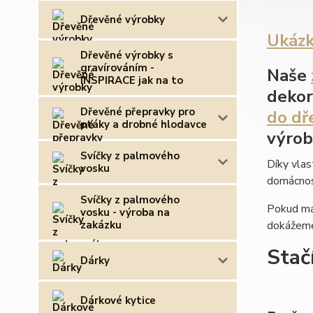
Dřevěné výrobky
Ukázk
Dřevěné výrobky s
gravírováním -
Naše
INSPIRACE jak na to
dekor
Dřevěné přepravky pro
do dř
ptáky a drobné hlodavce
výrob
Svíčky z palmového
Díky vlas
vosku
domácnost
Svíčky z palmového
Pokud mát
vosku - výroba na
zakázku
dokážeme 
Stač
Dárky
Dárkové kytice