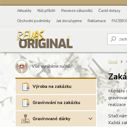
Aktuality
Náš příběh
Recenze zákazníků
Časté dotazy
Obchodní podmínky
Jak doručujeme
Reklamace
FACEBO
Úvod
V
Vše vyrábíme ručně.
Zaká
Výroba na zakázku
Hledáte o
gravírova
Gravírování na zakázku
realizace
Stačí nám
Gravírované dárky
Každá zak