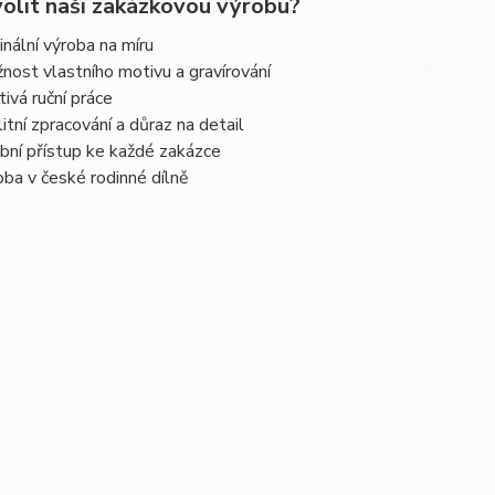
volit naši zakázkovou výrobu?
ginální výroba na míru
nost vlastního motivu a gravírování
tivá ruční práce
litní zpracování a důraz na detail
bní přístup ke každé zakázce
oba v české rodinné dílně