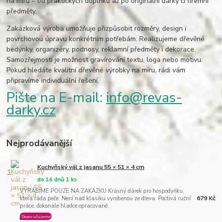
na míru – od praktických doplňků až po originální dárky či firemní
předměty.
Zakázková výroba umožňuje přizpůsobit rozměry, design i
povrchovou úpravu konkrétním potřebám. Realizujeme dřevěné
bedýnky, organizéry, podnosy, reklamní předměty i dekorace.
Samozřejmostí je možnost gravírování textu, loga nebo motivu.
Pokud hledáte kvalitní dřevěné výrobky na míru, rádi vám
připravíme individuální řešení.
Pište na E-mail:
info@revas-
darky.cz
Nejprodávanější
Kuchyňský vál z jasanu 55 × 51 × 4 cm
1.
do 14 dnů 1 ks
VYRÁBÍME POUZE NA ZAKÁZKU Krásný dárek pro hospodyňku,
679 Kč
která ráda peče. Není nad klasiku vyrobenou ze dřeva. Poctivá ruční
práce, dokonale hladce opracované.
Doporučujeme