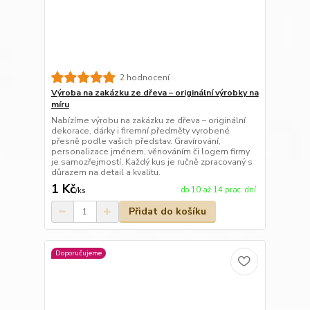
2 hodnocení
Výroba na zakázku ze dřeva – originální výrobky na
míru
Nabízíme výrobu na zakázku ze dřeva – originální
dekorace, dárky i firemní předměty vyrobené
přesně podle vašich představ. Gravírování,
personalizace jménem, věnováním či logem firmy
je samozřejmostí. Každý kus je ručně zpracovaný s
důrazem na detail a kvalitu.
1 Kč
do 10 až 14 prac. dní
/
ks
Přidat do košíku
Doporučujeme