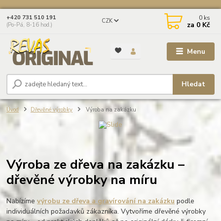
0
ks
+420 731 510 191
CZK
za
0 Kč
(Po-Pá, 8-16 hod.)
Menu
Hledat
Úvod
Dřevěné výrobky
Výroba na zakázku
Výroba ze dřeva na zakázku –
dřevěné výrobky na míru
Nabízíme
výrobu ze dřeva a gravírování na zakázku
podle
individuálních požadavků zákazníka. Vytvoříme dřevěné výrobky