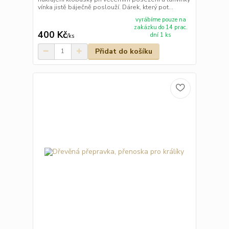
vínka jistě báječně poslouží. Dárek, který pot...
vyrábíme pouze na
zakázku do 14 prac.
400 Kč
dní 1 ks
/
ks
Přidat do košíku