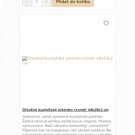
Přidat do košíku
Dřevěné kuchyňské prkénko rozměr 44x29x2 cm
Jedinečné, ručně vyrobené kuchyňské prkénko.
Žádná sériová výroba, každý kus je originál. Hladce
opracované. Naši zákazníci komentují ,,vymazlené".
Příjemný tvar na manipulaci, též ideální velikost. Na
nakrájení klobásky při večerním posezení u lahvinky