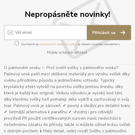
Nepropásněte novinky!
Přihlásit se
Souhlasím se
zpracováním osobních údajů
za účelem rozesílky newsletteru.
Můžete se kdykoli odhlásit.
O palmovém vosku ✨ Proč zvolit svíčky z palmového vosku?
Palmový vosk patří mezi oblíbené materiály pro výrobu svíček díky
svému přírodnímu původu a jedinečnému vzhledu. Typický
krystalický efekt vytváří na povrchu svíčky jemnou kresbu, díky
které je každý kus originál. Velkou výhodou je vysoký bod tání,
díky kterému svíčky hoří pomaleji, déle vydrží a zachovávají si svůj
tvar. Palmový vosk je zároveň: ✔ pevný a ideální pro detailní tvary
✔ šetrnější alternativa k parafínu ✔ vhodný i pro citlivější
prostředí Při použití certifikovaných surovin navíc nedochází k
nešetrnému zásahu do přírody, takže si můžete užívat krásu svíček
s dobrým pocitem. 🕯 Malý detail, velký rozdíl Svíčky z palmového