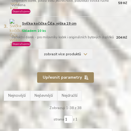
Originální dárek, potěší svou jedinečností, plouvoucí svíčka ručně
59 Kč
vyrobena.
Doporučujeme
Svíčka kočička Číča, výška 19 cm
3.
Skladem 10 ks
Perfektní dárek - pro milovníky koček i originálních bytových doplňků
204 Kč
Doporučujeme
zobrazit více produktů
Upřesnit parametry
Nejnovější
Nejlevnější
Nejdražší
Zobrazuji 1-38 z 38
strana
z 1