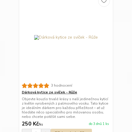
3 hodnocení
Dárková kytice ze svíček - Růže
Objevte kouzlo trvalé krásy s naší jedinečnou kyticí
z květin vyrobených z palmového vosku. Tato kytice
je ideálním dárkem pro každou příležitost – ať už
hledáte něco speciálního pro milovanou osobu,
nebo chcete potěšit sami sebe.
250 Kč
do 3 dnů 1 ks
/
ks