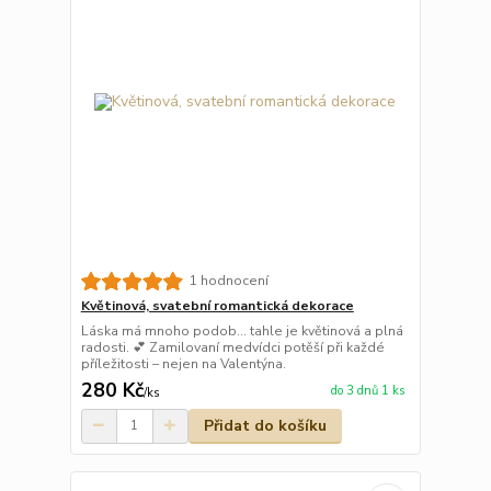
1 hodnocení
Květinová, svatební romantická dekorace
Láska má mnoho podob… tahle je květinová a plná
radosti. 💕 Zamilovaní medvídci potěší při každé
příležitosti – nejen na Valentýna.
280 Kč
do 3 dnů 1 ks
/
ks
Přidat do košíku