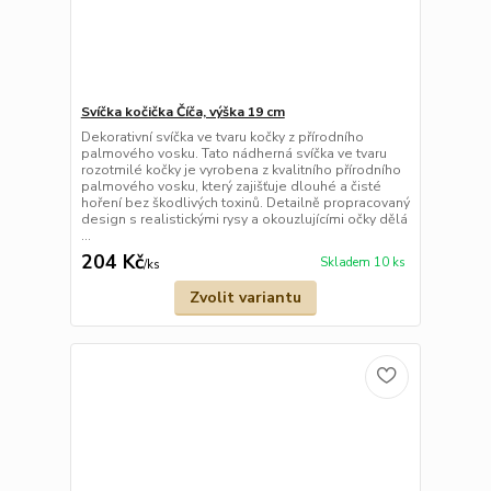
Svíčka kočička Číča, výška 19 cm
Dekorativní svíčka ve tvaru kočky z přírodního
palmového vosku. Tato nádherná svíčka ve tvaru
rozotmilé kočky je vyrobena z kvalitního přírodního
palmového vosku, který zajišťuje dlouhé a čisté
hoření bez škodlivých toxinů. Detailně propracovaný
design s realistickými rysy a okouzlujícími očky dělá
...
204 Kč
Skladem 10 ks
/
ks
Zvolit variantu