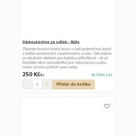
Dárková kytice ze svíček - Růže
Objevte kouzlo trvalé krásy s naší jedinečnou kyticí
z květin vyrobených z palmového vosku. Tato kytice
je ideálním dárkem pro každou příležitost – ať už
hledáte něco speciálního pro milovanou osobu,
nebo chcete potěšit sami sebe.
250 Kč
do 3 dnů 1 ks
/
ks
Přidat do košíku