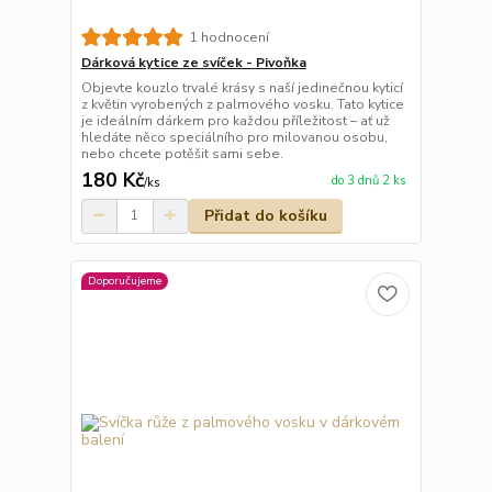
1 hodnocení
Dárková kytice ze svíček - Pivoňka
Objevte kouzlo trvalé krásy s naší jedinečnou kyticí
z květin vyrobených z palmového vosku. Tato kytice
je ideálním dárkem pro každou příležitost – ať už
hledáte něco speciálního pro milovanou osobu,
nebo chcete potěšit sami sebe.
180 Kč
do 3 dnů 2 ks
/
ks
Přidat do košíku
Doporučujeme