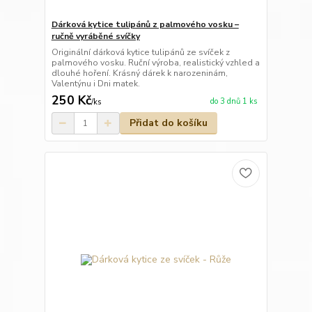
Dárková kytice tulipánů z palmového vosku –
ručně vyráběné svíčky
Originální dárková kytice tulipánů ze svíček z
palmového vosku. Ruční výroba, realistický vzhled a
dlouhé hoření. Krásný dárek k narozeninám,
Valentýnu i Dni matek.
250 Kč
do 3 dnů 1 ks
/
ks
Přidat do košíku