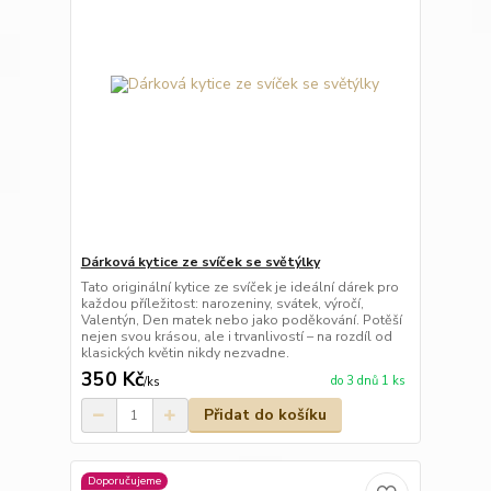
Dárková kytice ze svíček se světýlky
Tato originální kytice ze svíček je ideální dárek pro
každou příležitost: narozeniny, svátek, výročí,
Valentýn, Den matek nebo jako poděkování. Potěší
nejen svou krásou, ale i trvanlivostí – na rozdíl od
klasických květin nikdy nezvadne.
350 Kč
do 3 dnů 1 ks
/
ks
Přidat do košíku
Doporučujeme