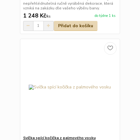
nepřehlédnutelná ručně vyráběná dekorace, která
vzniká na zakázku dle vašeho výběru barvy.
1 248 Kč
do týdne 1 ks
/
ks
Přidat do košíku
Svíčka spící kočička z palmového vosku