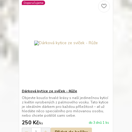
Doporučujeme
Dárková kytice ze svíček - Růže
Objevte kouzlo trvalé krásy s naší jedinečnou kyticí
z květin vyrobených z palmového vosku. Tato kytice
je ideálním dárkem pro každou příležitost – ať už
hledáte něco speciálního pro milovanou osobu,
nebo chcete potěšit sami sebe.
250 Kč
do 3 dnů 1 ks
/
ks