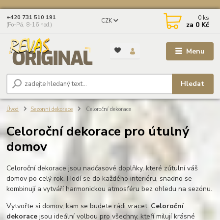
0
ks
+420 731 510 191
CZK
za
0 Kč
(Po-Pá, 8-16 hod.)
Menu
Hledat
Úvod
Sezonní dekorace
Celoroční dekorace
Celoroční dekorace pro útulný
domov
Celoroční dekorace jsou nadčasové doplňky, které zútulní váš
domov po celý rok. Hodí se do každého interiéru, snadno se
kombinují a vytváří harmonickou atmosféru bez ohledu na sezónu.
Vytvořte si domov, kam se budete rádi vracet.
Celoroční
dekorace
jsou ideální volbou pro všechny, kteří milují krásné