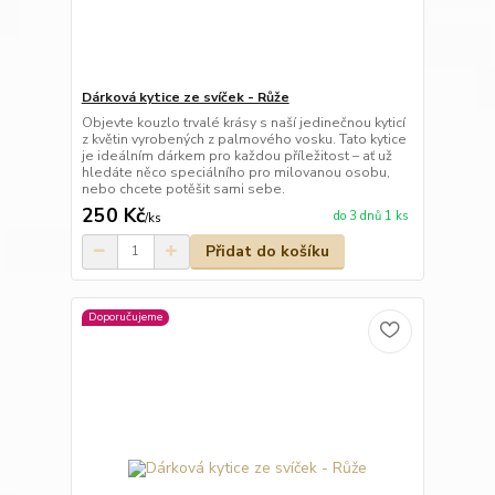
Dárková kytice ze svíček - Růže
Objevte kouzlo trvalé krásy s naší jedinečnou kyticí
z květin vyrobených z palmového vosku. Tato kytice
je ideálním dárkem pro každou příležitost – ať už
hledáte něco speciálního pro milovanou osobu,
nebo chcete potěšit sami sebe.
250 Kč
do 3 dnů 1 ks
/
ks
Přidat do košíku
Doporučujeme