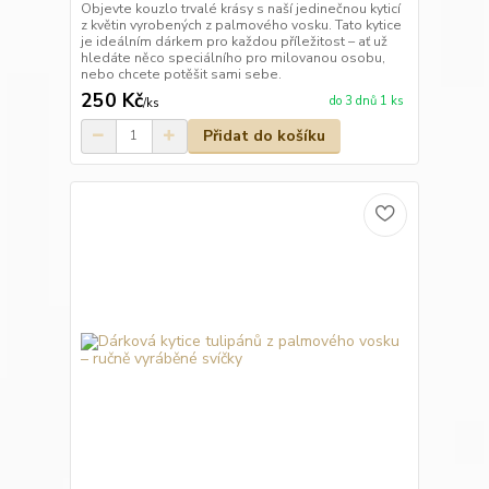
Objevte kouzlo trvalé krásy s naší jedinečnou kyticí
z květin vyrobených z palmového vosku. Tato kytice
je ideálním dárkem pro každou příležitost – ať už
hledáte něco speciálního pro milovanou osobu,
nebo chcete potěšit sami sebe.
250 Kč
do 3 dnů 1 ks
/
ks
Přidat do košíku