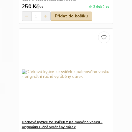
250 Kč
do 3 dnů 2 ks
/
ks
Přidat do košíku
Dárková kytice ze svíček z palmového vosku -
originální ručně vyráběný dárek