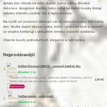
detaily bez ohledu na roční období. Jemné svíčky, dřevěné
dekorace, designové doplňky nebo ručně vyráběné kousky dodají
vašemu interiéru osobitý styl a teplo domova.
Na rozdíl od sezónních dekorací vás ty celoroční budou těšit každý
den. Skvěle doplní obývací pokoj, ložnici i pracovní kout a zároveň
se snadno kombinují s aktuálními trendy i sváteční výzdobou.
Objevte kouzlo jednoduchosti, elegance a ruční práce.
Nejprodávanější
Svíčka Plovoucí SRDCE - dárkový balíček 5ks
1.
Skladem 2 ks
Plovoucí svíčka ve tvaru srdce - dokonalý dárek k Valentýnu, ke Dni
125 Kč
Matek nebo jen tak pro radost a úsměv vašich blízkých.
Doporučujeme
Svíčka leknín - velký květ
2.
Skladem 4 ks