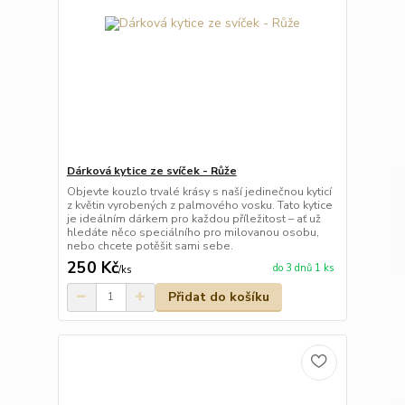
Dárková kytice ze svíček - Růže
Objevte kouzlo trvalé krásy s naší jedinečnou kyticí
z květin vyrobených z palmového vosku. Tato kytice
je ideálním dárkem pro každou příležitost – ať už
hledáte něco speciálního pro milovanou osobu,
nebo chcete potěšit sami sebe.
250 Kč
do 3 dnů 1 ks
/
ks
Přidat do košíku