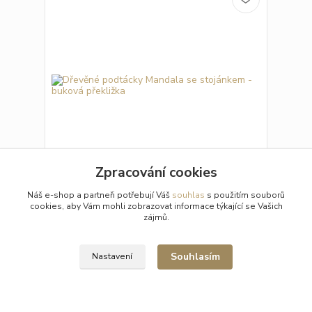
Zpracování cookies
Náš e-shop a partneři potřebují Váš
souhlas
s použitím souborů
Dřevěné podtácky Mandala se stojánkem -
cookies, aby Vám mohli zobrazovat informace týkající se Vašich
buková překližka
zájmů.
Sada 6 dřevěných podtácků ve tvaru mandaly z
bukové překližky s praktickým stojánkem. Elegantní
ochrana stolu a stylový doplněk do každé
Souhlasím
Nastavení
domácnosti.
157 Kč
Skladem 1 ks
/
ks
Přidat do košíku