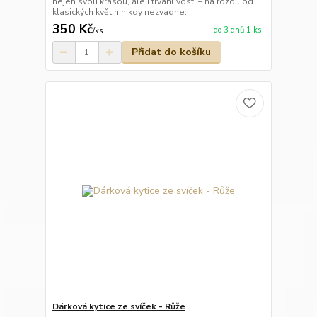
nejen svou krásou, ale i trvanlivostí – na rozdíl od
klasických květin nikdy nezvadne.
350 Kč
do 3 dnů 1 ks
/
ks
Přidat do košíku
Dárková kytice ze svíček - Růže