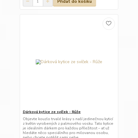
Přidat do košíku
Dárková kytice ze svíček - Růže
Objevte kouzlo trvalé krásy s naší jedinečnou kyticí
z květin vyrobených z palmového vosku. Tato kytice
je ideálním dárkem pro každou příležitost – ať už
hledáte něco speciálního pro milovanou osobu,
nebo chcete potěšit sami sebe.