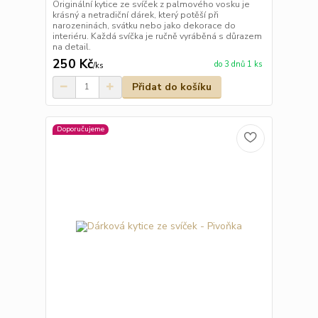
Originální kytice ze svíček z palmového vosku je
krásný a netradiční dárek, který potěší při
narozeninách, svátku nebo jako dekorace do
interiéru. Každá svíčka je ručně vyráběná s důrazem
na detail.
250 Kč
do 3 dnů 1 ks
/
ks
Přidat do košíku
Doporučujeme