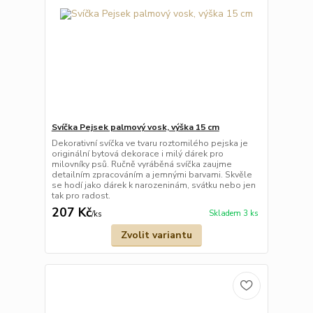
Svíčka Pejsek palmový vosk, výška 15 cm
Dekorativní svíčka ve tvaru roztomilého pejska je
originální bytová dekorace i milý dárek pro
milovníky psů. Ručně vyráběná svíčka zaujme
detailním zpracováním a jemnými barvami. Skvěle
se hodí jako dárek k narozeninám, svátku nebo jen
tak pro radost.
207 Kč
Skladem 3 ks
/
ks
Zvolit variantu