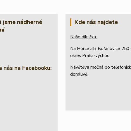
li jsme nádherné
Kde nás najdete
ní
Naše dílnička:
Na Horce 35, Bořanovice 250 
okres Praha-východ
e nás na Facebooku:
Návštěva možná po telefonic
domluvě.