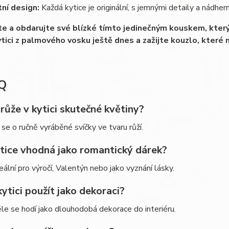
tní design:
Každá kytice je originální, s jemnými detaily a nádhe
e a obdarujte své blízké tímto jedinečným kouskem, který 
kytici z palmového vosku ještě dnes a zažijte kouzlo, které
Q
 růže v kytici skutečné květiny?
 se o ručně vyráběné svíčky ve tvaru růží.
ytice vhodná jako romantický dárek?
deální pro výročí, Valentýn nebo jako vyznání lásky.
kytici použít jako dekoraci?
le se hodí jako dlouhodobá dekorace do interiéru.