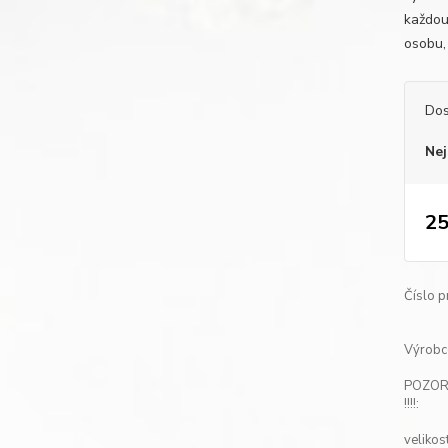
každou
osobu,
Dos
Nej
25
Číslo p
Výrobc
POZO
!!!!:
velikos