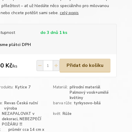
 příležitost – ať už hledáte něco speciálního pro milovanou
 nebo chcete potěšit sami sebe.
celý popis
tupnost
do 3 dnů 1 ks
sme plátci DPH
0 Kč
Přidat do košíku
/
ks
roduktu:
Kytice 7
Materiál:
přírodní materiál
Palmový vosk+umělé
květiny
e:
Revas Česká ruční
barva růže:
tyrkysovo-bílá
výroba
R
NEZAPALOVAT v
květ:
Růže
dekoraci, NEBEZPEČÍ
POŽÁRU !!!
t
průměr cca 14 cm x