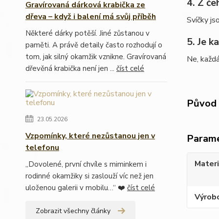
4. Z če
Gravírovaná dárková krabička ze
dřeva – když i balení má svůj příběh
Svíčky js
Některé dárky potěší. Jiné zůstanou v
5. Je k
paměti. A právě detaily často rozhodují o
tom, jak silný okamžik vznikne. Gravírovaná
Ne, každá 
dřevěná krabička není jen ...
číst celé
Původ 
23.05.2026
Vzpomínky, které nezůstanou jen v
Param
telefonu
Materi
„Dovolené, první chvíle s miminkem i
rodinné okamžiky si zaslouží víc než jen
uloženou galerii v mobilu…“ ❤️
číst celé
Výrob
Zobrazit všechny články