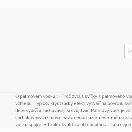
O palmovém vosku ✨ Proč zvolit svíčky z palmového vos
vzhledu. Typický krystalický efekt vytváří na povrchu sví
déle vydrží a zachovávají si svůj tvar. Palmový vosk je zár
certifikovaných surovin navíc nedochází k nešetrnému zás
vosku spojují estetiku, kvalitu a ohleduplnost. Jsou neje