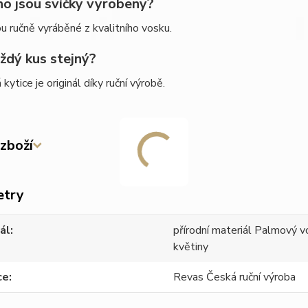
ho jsou svíčky vyrobeny?
ou ručně vyráběné z kvalitního vosku.
aždý kus stejný?
kytice je originál díky ruční výrobě.
zboží
etry
ál
přírodní materiál Palmový
květiny
ce
Revas Česká ruční výroba