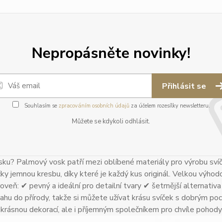
Nepropásněte novinky!
Přihlásit se
Souhlasím se
zpracováním osobních údajů
za účelem rozesílky newsletteru.
Můžete se kdykoli odhlásit.
ku? Palmový vosk patří mezi oblíbené materiály pro výrobu sví
čky jemnou kresbu, díky které je každý kus originál. Velkou výhodo
oveň: ✔ pevný a ideální pro detailní tvary ✔ šetrnější alternativa k
ahu do přírody, takže si můžete užívat krásu svíček s dobrým poci
n krásnou dekorací, ale i příjemným společníkem pro chvíle pohody