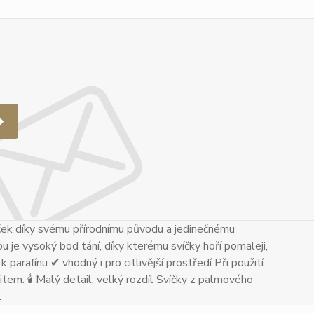
ček díky svému přírodnímu původu a jedinečnému
u je vysoký bod tání, díky kterému svíčky hoří pomaleji,
 parafínu ✔ vhodný i pro citlivější prostředí Při použití
tem. 🕯 Malý detail, velký rozdíl Svíčky z palmového
.