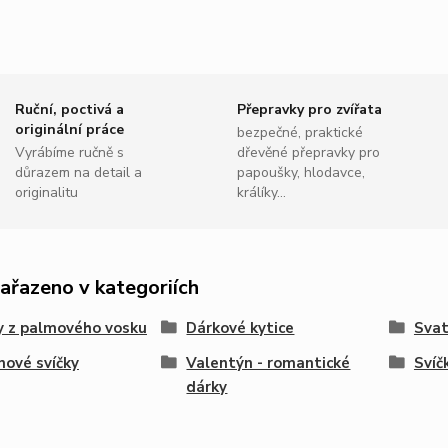
Ruční, poctivá a
Přepravky pro zvířata
originální práce
bezpečné, praktické
Vyrábíme ručně s
dřevěné přepravky pro
důrazem na detail a
papoušky, hlodavce,
originalitu
králíky...
zařazeno v kategoriích
y z palmového vosku
Dárkové kytice
Sva
nové svíčky
Valentýn - romantické
Svíč
dárky