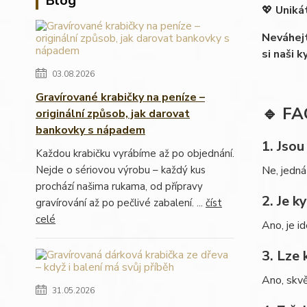
Blog
💖
Uniká
Neváhejt
si naši 
03.08.2026
Gravírované krabičky na peníze –
🔹 FA
originální způsob, jak darovat
bankovky s nápadem
1. Jsou
Každou krabičku vyrábíme až po objednání.
Nejde o sériovou výrobu – každý kus
Ne, jedná
prochází našima rukama, od přípravy
2. Je k
gravírování až po pečlivé zabalení. ...
číst
celé
Ano, je i
3. Lze 
Ano, skvě
31.05.2026