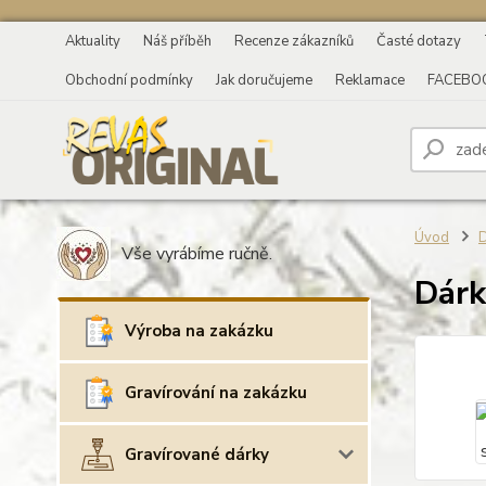
Aktuality
Náš příběh
Recenze zákazníků
Časté dotazy
Obchodní podmínky
Jak doručujeme
Reklamace
FACEBO
Úvod
D
Vše vyrábíme ručně.
Dárk
Výroba na zakázku
Gravírování na zakázku
Gravírované dárky