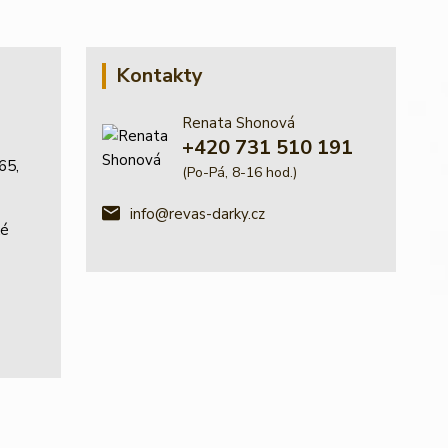
Kontakty
Renata Shonová
+420 731 510 191
65,
(Po-Pá, 8-16 hod.)
info@revas-darky.cz
ké