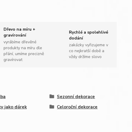
Dřevo na míru +
Rychlé a spolehlivé
gravírování
dodání
vyrábíme dřevěné
zakázky vyřizujeme v
produkty na míru dle
co nejkratší době a
přání, umíme precizně
vždy držíme slovo
gravírovat
tba
Sezonní dekorace
ky jako dárek
Celoroční dekorace