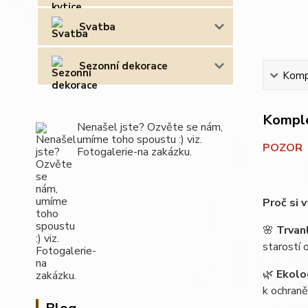
Svatba
Sezonní dekorace
Kompl
Komple
Nenašel jste? Ozvěte se nám,
umíme toho spoustu :) viz.
POZOR - 
Fotogalerie-na zakázku.
Proč si v
🌸
Trvanl
starostí 
🌿
Ekolo
k ochraně