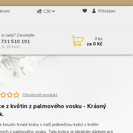
kromí
Přihlášení
CZK
 si rady? Zavolejte.
0
ks
 731 510 191
za
0 Kč
, 8-16 hod.)
Ohodnotit produkt
ce z květin z palmového vosku - Krásný
k.
 kouzlo trvalé krásy s naší jedinečnou kyticí z květin
ných z palmového vosku. Tato kytice je ideálním dárkem pro