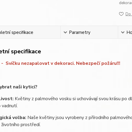
dekora
Do 
etní specifikace
Parametry
Ho
tní specifikace
Svíčku nezapalovat v dekoraci. Nebezpečí požáru!!!
ybrat naši kytici?
ivost:
Květiny z palmového vosku si uchovávají svou krásu po d
o vadnutí.
gická volba:
Naše květiny jsou vyrobeny z přírodního palmového v
 životního prostředí.