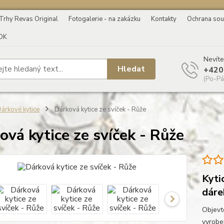
Trhy Revas Original
Fotogalerie - na zakázku
Kontakty
Ochrana sou
OK
Nevíte
Hledat
+420
(Po-Pá
árkové kytice
Dárková kytice ze svíček - Růže
ová kytice ze svíček - Růže
Kyti
dáre
Objevte
vyrobe