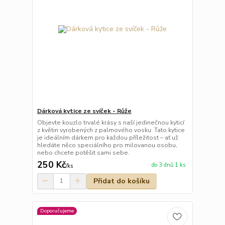
Dárková kytice ze svíček - Růže
Objevte kouzlo trvalé krásy s naší jedinečnou kyticí
z květin vyrobených z palmového vosku. Tato kytice
je ideálním dárkem pro každou příležitost – ať už
hledáte něco speciálního pro milovanou osobu,
nebo chcete potěšit sami sebe.
250 Kč
do 3 dnů 1 ks
/
ks
Přidat do košíku
Doporučujeme