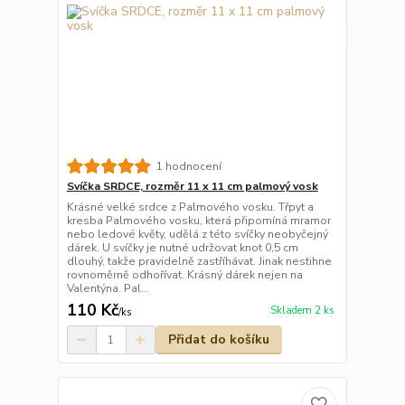
1 hodnocení
Svíčka SRDCE, rozměr 11 x 11 cm palmový vosk
Krásné velké srdce z Palmového vosku. Třpyt a
kresba Palmového vosku, která připomíná mramor
nebo ledové květy, udělá z této svíčky neobyčejný
dárek. U svíčky je nutné udržovat knot 0,5 cm
dlouhý, takže pravidelně zastříhávat. Jinak nestihne
rovnoměrně odhořívat. Krásný dárek nejen na
Valentýna. Pal...
110 Kč
Skladem 2 ks
/
ks
Přidat do košíku