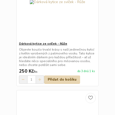
Dárková kytice ze svíček - Růže
Objevte kouzlo trvalé krásy s naší jedinečnou kyticí
z květin vyrobených z palmového vosku. Tato kytice
je ideálním dárkem pro každou příležitost – ať už
hledáte něco speciálního pro milovanou osobu,
nebo chcete potěšit sami sebe.
250 Kč
do 3 dnů 1 ks
/
ks
Přidat do košíku