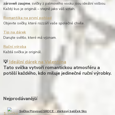
zároveň zaujme
, svíčky z palmového vosku jsou ideální volbou.
Každý kus je originál – stejně jako váš vztah.
Romantika na první pohled
Objevte svíčky, které rozzáří vaše společné chvíle.
Tip na dárek
Darujte světlo, které má význam.
Ruční výroba
Každá svíčka je originál.
💡
Ideální dárek na Valentýna
Tato svíčka vytvoří romantickou atmosféru a
potěší každého, kdo miluje jedinečné ruční výrobky.
Nejprodávanější
Svíčka Plovoucí SRDCE - dárkový balíček 5ks
1.