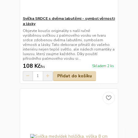
Svíčka SRDCE s dvěma labutěmi - symbol věrnosti
a lásky
Objevte kouzlo originality s naší ručně
vyráběnou svíčkou z palmového vosku ve tvaru
srdce zdobenou dvěma labutěmi, symbolem
věrnosti a lásky. Tato dekorace přináší do vašeho
interiéru nejen teplé světlo, ale nádech romantiky a
luxusu, který zaujme každého. Díky použití
přírodního palmového vosku si...
108 Kč
Skladem 2 ks
/
ks
Přidat do košíku