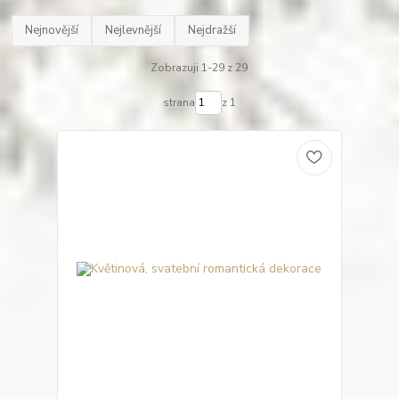
Nejnovější
Nejlevnější
Nejdražší
Zobrazuji 1-29 z 29
strana
z 1