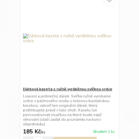
Dárková kazeta s ručně vyráběnou svíčkou srdce
Luxusní a jedinečný dárek. Svíčka ručně vyrobené
srdce z palmového vosku s krásnou krystalickou
kresbou, vytvoří ten originální dárek, který
potřebujete právě v tuto chvíli. Kazetu lze
personalizovat visačkou na které bude např.
věnování (stačí zadat do poznámky na konci
objednávky).
185 Kč
Skladem 1 ks
/
ks