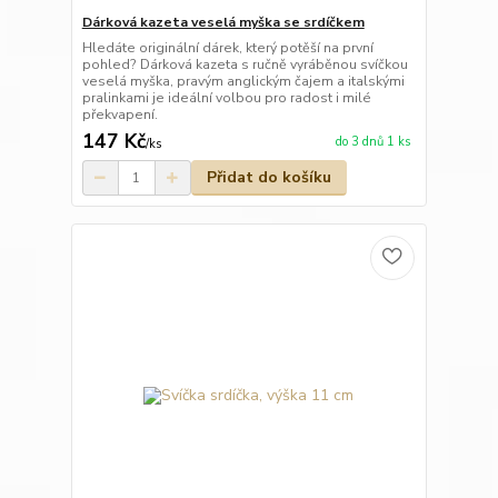
Dárková kazeta veselá myška se srdíčkem
Hledáte originální dárek, který potěší na první
pohled? Dárková kazeta s ručně vyráběnou svíčkou
veselá myška, pravým anglickým čajem a italskými
pralinkami je ideální volbou pro radost i milé
překvapení.
147 Kč
do 3 dnů 1 ks
/
ks
Přidat do košíku