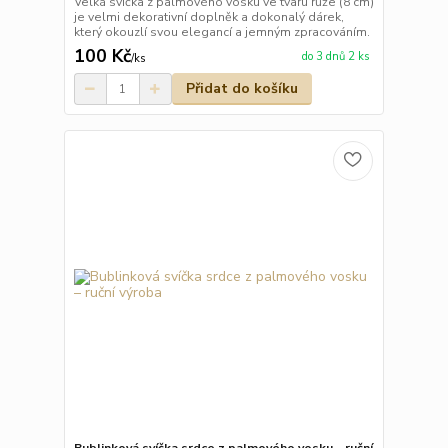
Velká svíčka z palmového vosku ve tvaru růže (8 cm)
je velmi dekorativní doplněk a dokonalý dárek,
který okouzlí svou elegancí a jemným zpracováním.
100 Kč
do 3 dnů 2 ks
/
ks
Přidat do košíku
Bublinková svíčka srdce z palmového vosku – ruční