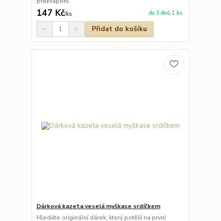
překvapení.
147 Kč
do 3 dnů 1 ks
/
ks
Přidat do košíku
Dárková kazeta veselá myškase srdíčkem
Hledáte originální dárek, který potěší na první