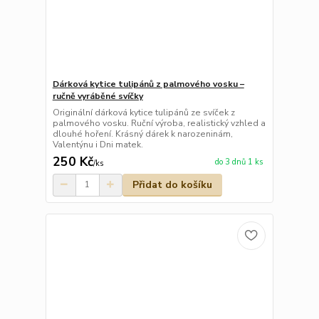
Dárková kytice tulipánů z palmového vosku –
ručně vyráběné svíčky
Originální dárková kytice tulipánů ze svíček z
palmového vosku. Ruční výroba, realistický vzhled a
dlouhé hoření. Krásný dárek k narozeninám,
Valentýnu i Dni matek.
250 Kč
do 3 dnů 1 ks
/
ks
Přidat do košíku