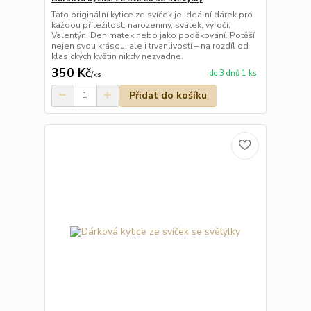
Tato originální kytice ze svíček je ideální dárek pro
každou příležitost: narozeniny, svátek, výročí,
Valentýn, Den matek nebo jako poděkování. Potěší
nejen svou krásou, ale i trvanlivostí – na rozdíl od
klasických květin nikdy nezvadne.
350 Kč
do 3 dnů 1 ks
/
ks
Přidat do košíku