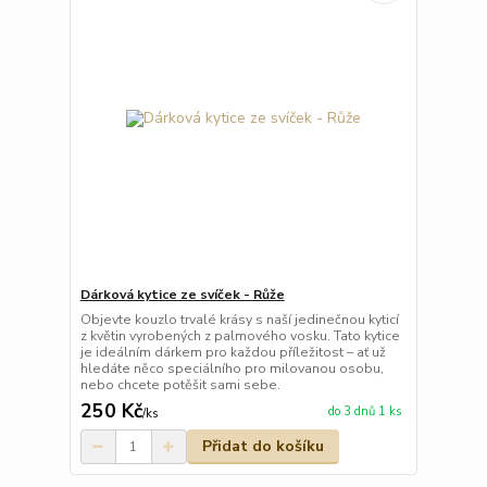
Dárková kytice ze svíček - Růže
Objevte kouzlo trvalé krásy s naší jedinečnou kyticí
z květin vyrobených z palmového vosku. Tato kytice
je ideálním dárkem pro každou příležitost – ať už
hledáte něco speciálního pro milovanou osobu,
nebo chcete potěšit sami sebe.
250 Kč
do 3 dnů 1 ks
/
ks
Přidat do košíku