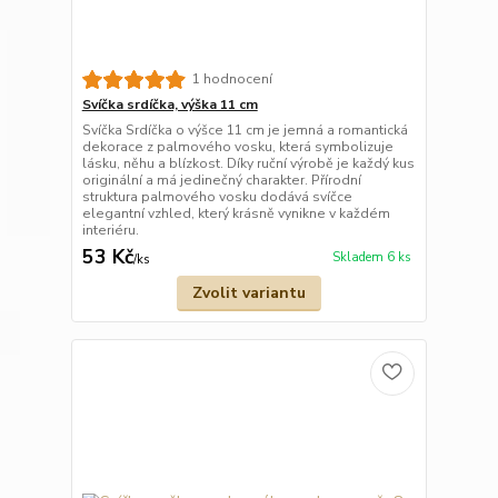
1 hodnocení
Svíčka srdíčka, výška 11 cm
Svíčka Srdíčka o výšce 11 cm je jemná a romantická
dekorace z palmového vosku, která symbolizuje
lásku, něhu a blízkost. Díky ruční výrobě je každý kus
originální a má jedinečný charakter. Přírodní
struktura palmového vosku dodává svíčce
elegantní vzhled, který krásně vynikne v každém
interiéru.
53 Kč
Skladem 6 ks
/
ks
Zvolit variantu