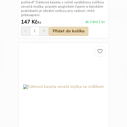
pohled? Dárková kazeta s ručně vyráběnou svíčkou
veselá myška, pravým anglickým čajem a italskými
pralinkami je ideální volbou pro radost i milé
překvapení.
147 Kč
do 3 dnů 1 ks
/
ks
Přidat do košíku