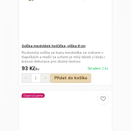
Svíčka medvídek holčička, výška 8 cm
Roztomilá svíčka ve tvaru medvídka se srdcem v
tlapičkách a mašlí za uchem je milý dárek z lásky i
krásná dekorace pro útulný domov.
93 Kč
Skladem 2 ks
/
ks
Přidat do košíku
Doporučujeme