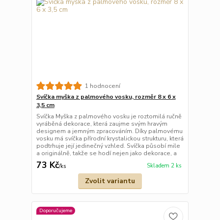
1 hodnocení
Svíčka myška z palmového vosku, rozměr 8 x 6 x
3,5 cm
Svíčka Myška z palmového vosku je roztomilá ručně
vyráběná dekorace, která zaujme svým hravým
designem a jemným zpracováním. Díky palmovému
vosku má svíčka přírodní krystalickou strukturu, která
podtrhuje její jedinečný vzhled. Svíčka působí mile
a originálně, takže se hodí nejen jako dekorace, a
73 Kč
Skladem 2 ks
/
ks
Zvolit variantu
Doporučujeme