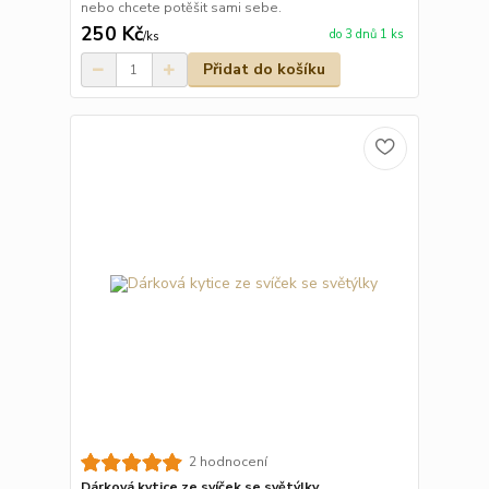
nebo chcete potěšit sami sebe.
250 Kč
do 3 dnů 1 ks
/
ks
Přidat do košíku
2 hodnocení
Dárková kytice ze svíček se světýlky