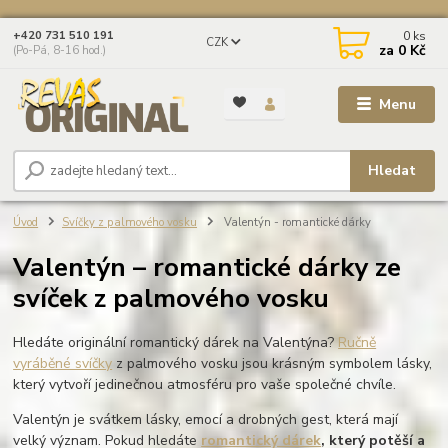
0
ks
+420 731 510 191
CZK
za
0 Kč
(Po-Pá, 8-16 hod.)
Menu
Hledat
Úvod
Svíčky z palmového vosku
Valentýn - romantické dárky
Valentýn – romantické dárky ze
svíček z palmového vosku
Hledáte originální romantický dárek na Valentýna?
Ručně
vyráběné svíčky
z palmového vosku jsou krásným symbolem lásky,
který vytvoří jedinečnou atmosféru pro vaše společné chvíle.
Valentýn je svátkem lásky, emocí a drobných gest, která mají
velký význam. Pokud hledáte
romantický dárek
, který potěší a