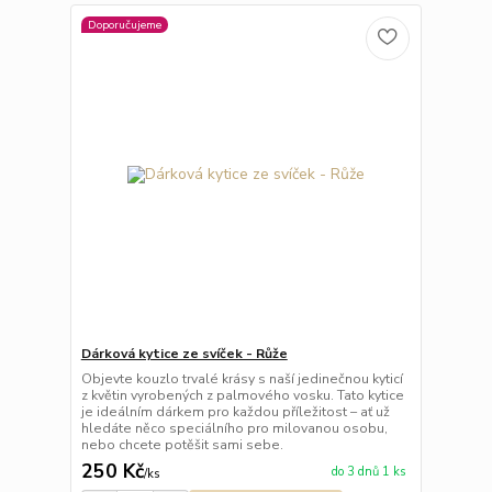
Doporučujeme
Dárková kytice ze svíček - Růže
Objevte kouzlo trvalé krásy s naší jedinečnou kyticí
z květin vyrobených z palmového vosku. Tato kytice
je ideálním dárkem pro každou příležitost – ať už
hledáte něco speciálního pro milovanou osobu,
nebo chcete potěšit sami sebe.
250 Kč
do 3 dnů 1 ks
/
ks