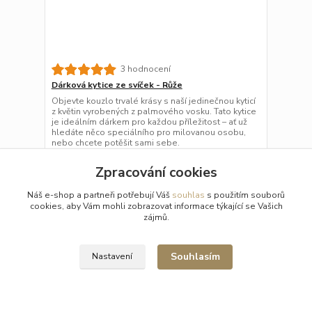
3 hodnocení
Dárková kytice ze svíček - Růže
Objevte kouzlo trvalé krásy s naší jedinečnou kyticí
z květin vyrobených z palmového vosku. Tato kytice
je ideálním dárkem pro každou příležitost – ať už
hledáte něco speciálního pro milovanou osobu,
nebo chcete potěšit sami sebe.
250 Kč
do 3 dnů 1 ks
/
ks
Zpracování cookies
Přidat do košíku
Náš e-shop a partneři potřebují Váš
souhlas
s použitím souborů
cookies, aby Vám mohli zobrazovat informace týkající se Vašich
zájmů.
Souhlasím
Nastavení