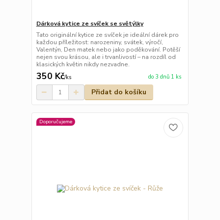
Dárková kytice ze svíček se světýlky
Tato originální kytice ze svíček je ideální dárek pro
každou příležitost: narozeniny, svátek, výročí,
Valentýn, Den matek nebo jako poděkování. Potěší
nejen svou krásou, ale i trvanlivostí – na rozdíl od
klasických květin nikdy nezvadne.
350 Kč
do 3 dnů 1 ks
/
ks
Přidat do košíku
Doporučujeme