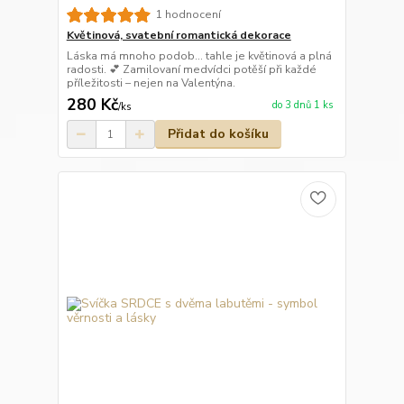
1 hodnocení
Květinová, svatební romantická dekorace
Láska má mnoho podob… tahle je květinová a plná
radosti. 💕 Zamilovaní medvídci potěší při každé
příležitosti – nejen na Valentýna.
280 Kč
do 3 dnů 1 ks
/
ks
Přidat do košíku