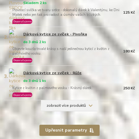
Skladem 2 ks
Plovoucí svíčka ve tvaru srdce - dokonalý dárek k Valentýnu, ke Dni
125 Kč
Matek nebo jen tak pro radost a úsměv vašich blízkých.
Doporučujeme
Dárková kytice ze svíček - Pivoňka
2.
do 3 dnů 2 ks
Objevte kouzlo trvalé krásy s naší jedinečnou kyticí z květin z
180 Kč
palmového vosku.
Doporučujeme
Dárková kytice ze svíček - Růže
3.
do 3 dnů 1 ks
Kytice z květin z palmového vosku - Krásný dárek.
250 Kč
Doporučujeme
zobrazit více produktů
Upřesnit parametry