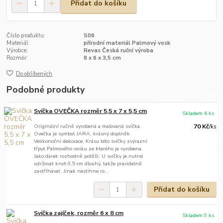
Přidat do košíku
Číslo produktu:
S06
Materiál:
přírodní materiál Palmový vosk
Výrobce:
Revas Česká ruční výroba
Rozměr:
8 x 6 x 3,5 cm
Do oblíbených
Podobné produkty
Svíčka OVEČKA rozměr 5,5 x 7 x 5,5 cm
Skladem 6 ks
Originální ručně vyrobená a malovaná svíčka.
70 Kč
/
ks
Ovečka je symbol JARA, krásný doplněk
Velikonoční dekorace. Krásu této svíčky zvýrazní
třpyt Palmového vosku ze kterého je vyrobena.
Jako dárek rozhodně potěší. U svíčky je nutné
udržovat knot 0,5 cm dlouhý, takže pravidelně
zastříhávat. Jinak nestihne ro...
Přidat do košíku
Svíčka zajíček, rozměr 6 x 8 cm
Skladem 9 ks