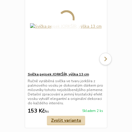
Svíčka pejsek JORKŠÍR, výška 13 cm
Svíčka koho
6,5 × 3 cm –
Ručně vyráběná svíčka ve tvaru jorkšíra z
palmového vosku je dokonalým dárkem pro
Ručně vyrábě
milovníky tohoto nejoblíbenějšího plemene.
palmového v
Detailní zpracování a jemný krystalický efekt
dekorací, kt
vosku vytváří elegantní a originální dekoraci
hodí jako ja
do každého interiéru.
vaše blízké.
153 Kč
80 Kč
Skladem 2 ks
/
ks
/
ks
Zvolit variantu