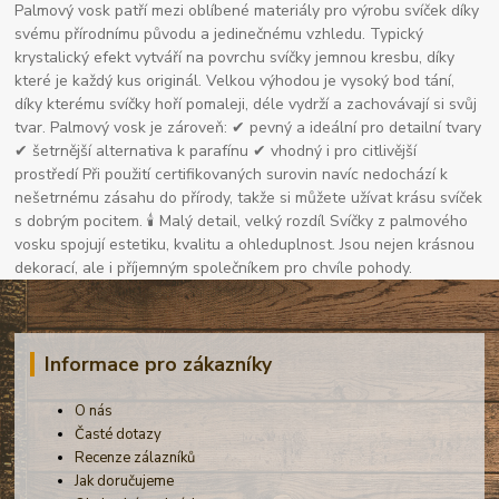
Palmový vosk patří mezi oblíbené materiály pro výrobu svíček díky
svému přírodnímu původu a jedinečnému vzhledu. Typický
krystalický efekt vytváří na povrchu svíčky jemnou kresbu, díky
které je každý kus originál. Velkou výhodou je vysoký bod tání,
díky kterému svíčky hoří pomaleji, déle vydrží a zachovávají si svůj
tvar. Palmový vosk je zároveň: ✔ pevný a ideální pro detailní tvary
✔ šetrnější alternativa k parafínu ✔ vhodný i pro citlivější
prostředí Při použití certifikovaných surovin navíc nedochází k
nešetrnému zásahu do přírody, takže si můžete užívat krásu svíček
s dobrým pocitem. 🕯 Malý detail, velký rozdíl Svíčky z palmového
vosku spojují estetiku, kvalitu a ohleduplnost. Jsou nejen krásnou
dekorací, ale i příjemným společníkem pro chvíle pohody.
Informace pro zákazníky
O nás
Časté dotazy
Recenze zálazníků
Jak doručujeme