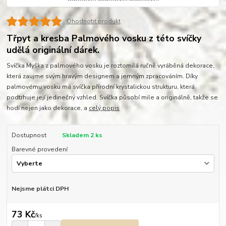
Ohodnotit produkt
Třpyt a kresba Palmového vosku z této svíčky
udělá originální dárek.
Svíčka Myška z palmového vosku je roztomilá ručně vyráběná dekorace,
která zaujme svým hravým designem a jemným zpracováním. Díky
palmovému vosku má svíčka přírodní krystalickou strukturu, která
podtrhuje její jedinečný vzhled. Svíčka působí mile a originálně, takže se
hodí nejen jako dekorace, a
celý popis
Dostupnost
Skladem 2 ks
Barevné provedení
Nejsme plátci DPH
73 Kč
/
ks