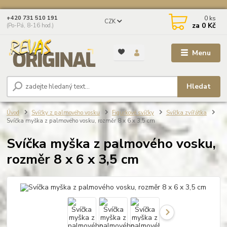
0
ks
+420 731 510 191
CZK
za
0 Kč
(Po-Pá, 8-16 hod.)
Menu
Hledat
Úvod
Svíčky z palmového vosku
Figurkové svíčky
Svíčka zvířátka
Svíčka myška z palmového vosku, rozměr 8 x 6 x 3,5 cm
Svíčka myška z palmového vosku,
rozměr 8 x 6 x 3,5 cm