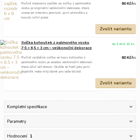
Ručně malovaný zajíček ze svíčky z palmového
80 Kč
/
ks
vosku je originální velikonoční dekorace, která
vnese do interiéru jemnost, jarní atmosféru a
kouzlo ruční práce.
Zvolit variantu
Svíčka kohoutek z palmového vosku
do 3 dnů 10 ks
7,5 × 6,5 × 3 cm – velikonoční dekorace
Ručně vyráběná svíčka ve tvaru kohoutka z
80 Kč
/
ks
palmového vosku je veselou velikonoční dekorací,
která oživí váš domov. Skvěle se hodí jako jarní
doplněk nebo milý dárek pro vaše blízké.
Zvolit variantu
Kompletní specifikace
Parametry
Hodnocení
1