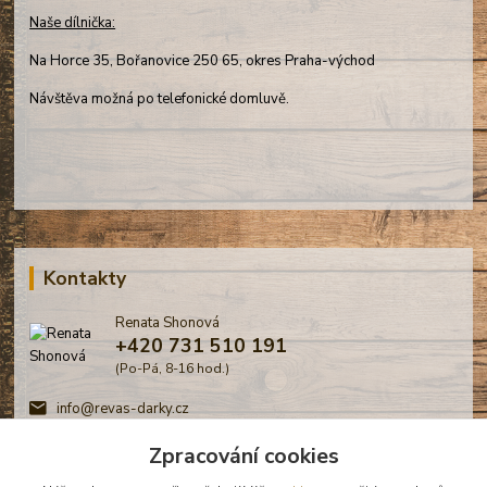
Naše dílnička:
Na Horce 35, Bořanovice 250 65, okres Praha-východ
Návštěva možná po telefonické domluvě.
Kontakty
Renata Shonová
+420 731 510 191
(Po-Pá, 8-16 hod.)
info@revas-darky.cz
Zpracování cookies