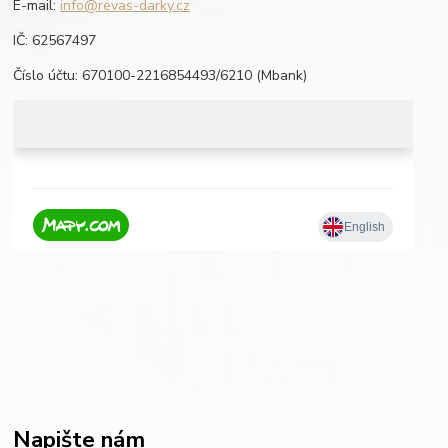
E-mail:
info@revas-darky.cz
IČ: 62567497
Číslo účtu: 670100-2216854493/6210 (Mbank)
Napište nám