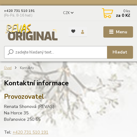
0
ks
+420 731 510 191
CZK
za
0 Kč
(Po-Pá, 8-16 hod.)
Menu
Hledat
Úvod
Kontakty
Kontaktní informace
Provozovatel
Renata Shonová (REVAS)
Na Horce 35
Bořanovice 250 65
Tel:
+420 731 510 191