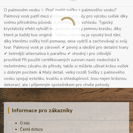
O palmovém vosku ✨ Proč zvolit svíčky z palmového vosku?
Palmový vosk patří mezi oblíbené materiály pro výrobu svíček díky
svému přírodnímu původu a jedinečnému vzhledu. Typický
krystalický efekt vytváří na povrchu svíčky jemnou kresbu, díky
které je každý kus originál. Velkou výhodou je vysoký bod tání,
díky kterému svíčky hoří pomaleji, déle vydrží a zachovávají si svůj
tvar. Palmový vosk je zároveň: ✔ pevný a ideální pro detailní tvary
✔ šetrnější alternativa k parafínu ✔ vhodný i pro citlivější
prostředí Při použití certifikovaných surovin navíc nedochází k
nešetrnému zásahu do přírody, takže si můžete užívat krásu svíček
s dobrým pocitem. 🕯 Malý detail, velký rozdíl Svíčky z palmového
vosku spojují estetiku, kvalitu a ohleduplnost. Jsou nejen krásnou
dekorací, ale i příjemným společníkem pro chvíle pohody.
Informace pro zákazníky
O nás
Časté dotazy