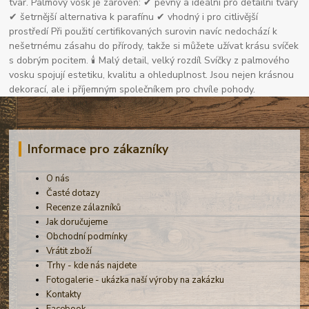
tvar. Palmový vosk je zároveň: ✔ pevný a ideální pro detailní tvary
✔ šetrnější alternativa k parafínu ✔ vhodný i pro citlivější
prostředí Při použití certifikovaných surovin navíc nedochází k
nešetrnému zásahu do přírody, takže si můžete užívat krásu svíček
s dobrým pocitem. 🕯 Malý detail, velký rozdíl Svíčky z palmového
vosku spojují estetiku, kvalitu a ohleduplnost. Jsou nejen krásnou
dekorací, ale i příjemným společníkem pro chvíle pohody.
Informace pro zákazníky
O nás
Časté dotazy
Recenze zálazníků
Jak doručujeme
Obchodní podmínky
Vrátit zboží
Trhy - kde nás najdete
Fotogalerie - ukázka naší výroby na zakázku
Kontakty
Facebook