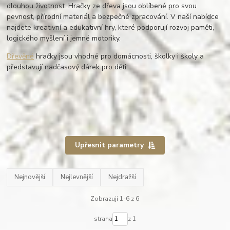
dlouhou životnost. Hračky ze dřeva jsou oblíbené pro svou
pevnost, přírodní materiál a bezpečné zpracování. V naší nabídce
najdete kreativní a edukativní hry, které podporují rozvoj paměti,
logického myšlení i jemné motoriky.
Dřevěné
hračky jsou vhodné pro domácnosti, školky i školy a
představují nadčasový dárek pro děti.
Upřesnit parametry
Nejnovější
Nejlevnější
Nejdražší
Zobrazuji 1-6 z 6
strana
z 1