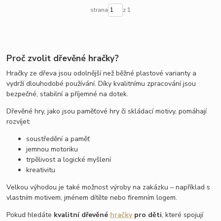
strana
z 1
Proč zvolit dřevěné hračky?
Hračky ze dřeva jsou odolnější než běžné plastové varianty a
vydrží dlouhodobé používání. Díky kvalitnímu zpracování jsou
bezpečné, stabilní a příjemné na dotek.
Dřevěné hry, jako jsou paměťové hry či skládací motivy, pomáhají
rozvíjet:
soustředění a paměť
jemnou motoriku
trpělivost a logické myšlení
kreativitu
Velkou výhodou je také možnost výroby na zakázku – například s
vlastním motivem, jménem dítěte nebo firemním logem.
Pokud hledáte
kvalitní dřevěné
hračky
pro děti
, které spojují