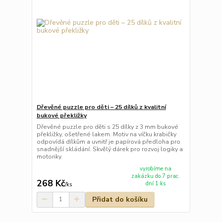
Dřevěné puzzle pro děti – 25 dílků z kvalitní
bukové překližky
Dřevěné puzzle pro děti s 25 dílky z 3 mm bukové
překližky, ošetřené lakem. Motiv na víčku krabičky
odpovídá dílkům a uvnitř je papírová předloha pro
snadnější skládání. Skvělý dárek pro rozvoj logiky a
motoriky.
vyrobíme na
zakázku do 7 prac.
268 Kč
dní 1 ks
/
ks
Přidat do košíku