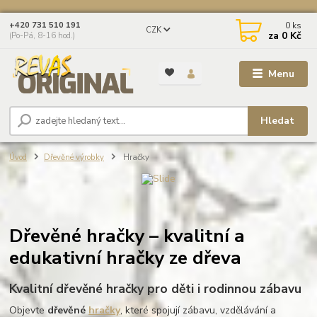
0
ks
+420 731 510 191
CZK
za
0 Kč
(Po-Pá, 8-16 hod.)
Menu
Hledat
Úvod
Dřevěné výrobky
Hračky
Dřevěné hračky – kvalitní a
edukativní hračky ze dřeva
Kvalitní dřevěné hračky pro děti i rodinnou zábavu
Objevte
dřevěné
hračky
, které spojují zábavu, vzdělávání a