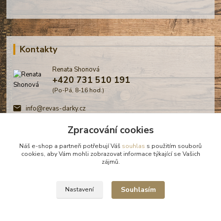
Kontakty
Renata Shonová
+420 731 510 191
(Po-Pá, 8-16 hod.)
info@revas-darky.cz
Zpracování cookies
Náš e-shop a partneři potřebují Váš
souhlas
s použitím souborů
cookies, aby Vám mohli zobrazovat informace týkající se Vašich
zájmů.
© Renata Shonová - Revas -
Souhlasím
Nastavení
Bořanovice, 2026
Vytvořeno na
Eshop-rychle.cz