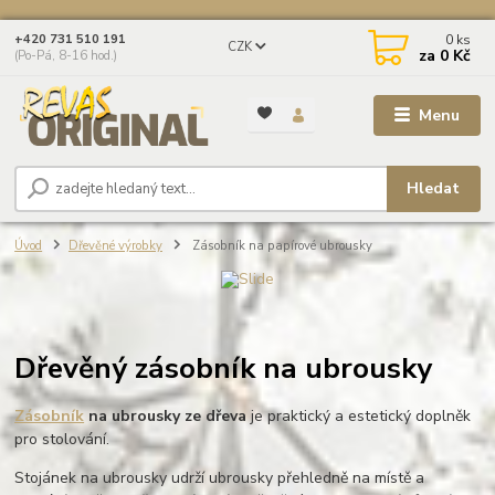
0
ks
+420 731 510 191
CZK
za
0 Kč
(Po-Pá, 8-16 hod.)
Menu
Hledat
Úvod
Dřevěné výrobky
Zásobník na papírové ubrousky
Dřevěný zásobník na ubrousky
Zásobník
na ubrousky ze dřeva
je praktický a estetický doplněk
pro stolování.
Stojánek na ubrousky udrží ubrousky přehledně na místě a