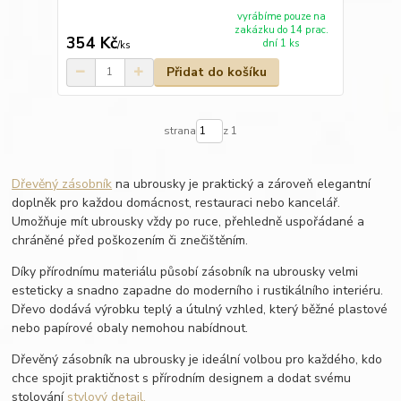
vyrábíme pouze na
zakázku do 14 prac.
354 Kč
dní 1 ks
/
ks
Přidat do košíku
strana
z 1
Dřevěný zásobník
na ubrousky je praktický a zároveň elegantní
doplněk pro každou domácnost, restauraci nebo kancelář.
Umožňuje mít ubrousky vždy po ruce, přehledně uspořádané a
chráněné před poškozením či znečištěním.
Díky přírodnímu materiálu působí zásobník na ubrousky velmi
esteticky a snadno zapadne do moderního i rustikálního interiéru.
Dřevo dodává výrobku teplý a útulný vzhled, který běžné plastové
nebo papírové obaly nemohou nabídnout.
Dřevěný zásobník na ubrousky je ideální volbou pro každého, kdo
chce spojit praktičnost s přírodním designem a dodat svému
stolování
stylový detail.