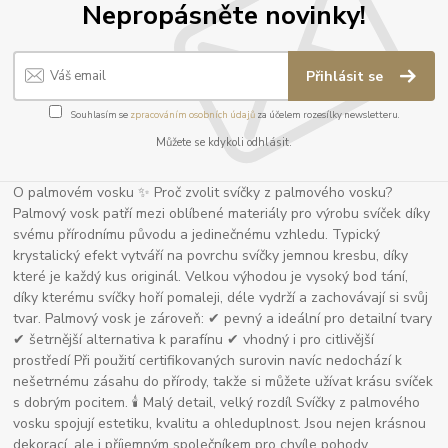
Nepropásněte novinky!
Přihlásit se
Souhlasím se
zpracováním osobních údajů
za účelem rozesílky newsletteru.
Můžete se kdykoli odhlásit.
O palmovém vosku ✨ Proč zvolit svíčky z palmového vosku?
Palmový vosk patří mezi oblíbené materiály pro výrobu svíček díky
svému přírodnímu původu a jedinečnému vzhledu. Typický
krystalický efekt vytváří na povrchu svíčky jemnou kresbu, díky
které je každý kus originál. Velkou výhodou je vysoký bod tání,
díky kterému svíčky hoří pomaleji, déle vydrží a zachovávají si svůj
tvar. Palmový vosk je zároveň: ✔ pevný a ideální pro detailní tvary
✔ šetrnější alternativa k parafínu ✔ vhodný i pro citlivější
prostředí Při použití certifikovaných surovin navíc nedochází k
nešetrnému zásahu do přírody, takže si můžete užívat krásu svíček
s dobrým pocitem. 🕯 Malý detail, velký rozdíl Svíčky z palmového
vosku spojují estetiku, kvalitu a ohleduplnost. Jsou nejen krásnou
dekorací, ale i příjemným společníkem pro chvíle pohody.