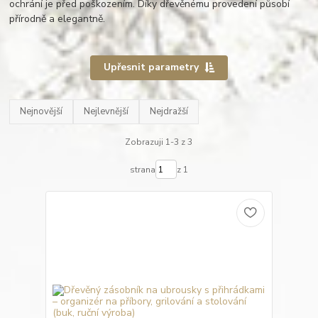
ochrání je před poškozením. Díky dřevěnému provedení působí
přírodně a elegantně.
Upřesnit parametry
Nejnovější
Nejlevnější
Nejdražší
Zobrazuji 1-3 z 3
strana
z 1