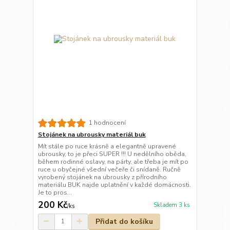
1 hodnocení
Stojánek na ubrousky materiál buk
Mít stále po ruce krásně a elegantně upravené
ubrousky, to je přeci SUPER !!! U nedělního oběda,
během rodinné oslavy, na párty, ale třeba je mít po
ruce u obyčejné všední večeře či snídaně. Ručně
vyrobený stojánek na ubrousky z přírodního
materiálu BUK najde uplatnění v každé domácnosti.
Je to pros...
200 Kč
Skladem 3 ks
/
ks
Přidat do košíku