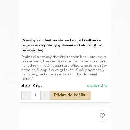
Dřevěný zásobník na ubrousky s přihrádkami –
organizér na příbory, grilování a stolování (buk,
ruční výroba)
Praktický a stylový dřevěný zásobník na ubrousky s
přihrádkami, který udrží vše potřebné ke stolování
na jednom místě. Ideální pro příbory, nože, otvíráky
nebo další doplňky ke grilování. Skvělý pomocník
na oslavy, rauty, rodinné setkání i každodenní
použití.
437 Kč
skladem 2 ks
/
ks
Přidat do košíku