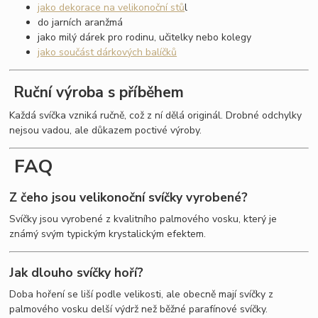
jako dekorace na velikonoční stů
l
do jarních aranžmá
jako milý dárek pro rodinu, učitelky nebo kolegy
jako součást dárkových balíčků
Ruční výroba s příběhem
Každá svíčka vzniká ručně, což z ní dělá originál. Drobné odchylky
nejsou vadou, ale důkazem poctivé výroby.
FAQ
Z čeho jsou velikonoční svíčky vyrobené?
Svíčky jsou vyrobené z kvalitního palmového vosku, který je
známý svým typickým krystalickým efektem.
Jak dlouho svíčky hoří?
Doba hoření se liší podle velikosti, ale obecně mají svíčky z
palmového vosku delší výdrž než běžné parafínové svíčky.