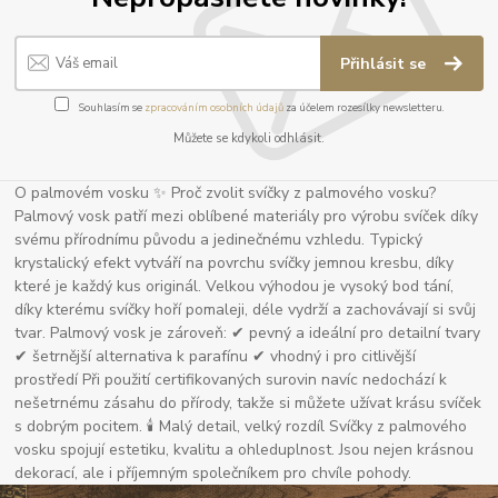
Přihlásit se
Souhlasím se
zpracováním osobních údajů
za účelem rozesílky newsletteru.
Můžete se kdykoli odhlásit.
O palmovém vosku ✨ Proč zvolit svíčky z palmového vosku?
Palmový vosk patří mezi oblíbené materiály pro výrobu svíček díky
svému přírodnímu původu a jedinečnému vzhledu. Typický
krystalický efekt vytváří na povrchu svíčky jemnou kresbu, díky
které je každý kus originál. Velkou výhodou je vysoký bod tání,
díky kterému svíčky hoří pomaleji, déle vydrží a zachovávají si svůj
tvar. Palmový vosk je zároveň: ✔ pevný a ideální pro detailní tvary
✔ šetrnější alternativa k parafínu ✔ vhodný i pro citlivější
prostředí Při použití certifikovaných surovin navíc nedochází k
nešetrnému zásahu do přírody, takže si můžete užívat krásu svíček
s dobrým pocitem. 🕯 Malý detail, velký rozdíl Svíčky z palmového
vosku spojují estetiku, kvalitu a ohleduplnost. Jsou nejen krásnou
dekorací, ale i příjemným společníkem pro chvíle pohody.