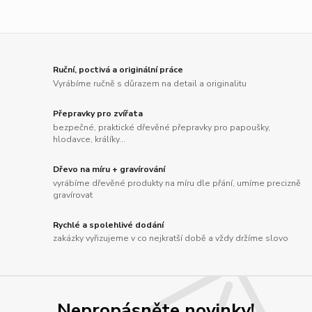
Ruční, poctivá a originální práce
Vyrábíme ručně s důrazem na detail a originalitu
Přepravky pro zvířata
bezpečné, praktické dřevěné přepravky pro papoušky,
hlodavce, králíky...
Dřevo na míru + gravírování
vyrábíme dřevěné produkty na míru dle přání, umíme precizně
gravírovat
Rychlé a spolehlivé dodání
zakázky vyřizujeme v co nejkratší době a vždy držíme slovo
Nepropásněte novinky!