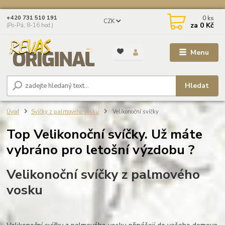
0
ks
+420 731 510 191
CZK
za
0 Kč
(Po-Pá, 8-16 hod.)
Menu
Hledat
Úvod
Svíčky z palmového vosku
Velikonoční svíčky
Top Velikonoční svíčky. Už máte
vybráno pro letošní výzdobu ?
Velikonoční svíčky z palmového
vosku