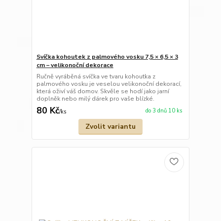
Svíčka kohoutek z palmového vosku 7,5 × 6,5 × 3
cm – velikonoční dekorace
Ručně vyráběná svíčka ve tvaru kohoutka z
palmového vosku je veselou velikonoční dekorací,
která oživí váš domov. Skvěle se hodí jako jarní
doplněk nebo milý dárek pro vaše blízké.
80 Kč
do 3 dnů 10 ks
/
ks
Zvolit variantu