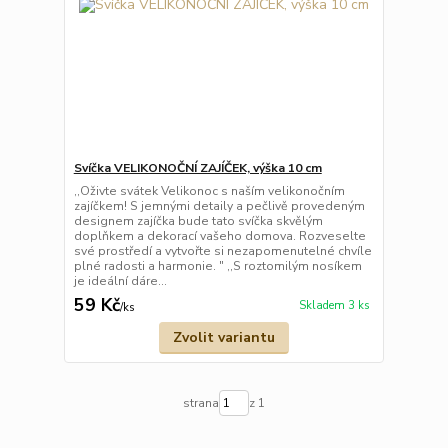
Svíčka VELIKONOČNÍ ZAJÍČEK, výška 10 cm
,,Oživte svátek Velikonoc s naším velikonočním
zajíčkem! S jemnými detaily a pečlivě provedeným
designem zajíčka bude tato svíčka skvělým
doplňkem a dekorací vašeho domova. Rozveselte
své prostředí a vytvořte si nezapomenutelné chvíle
plné radosti a harmonie. " ,,S roztomilým nosíkem
je ideální dáre...
59 Kč
Skladem 3 ks
/
ks
Zvolit variantu
strana
z 1