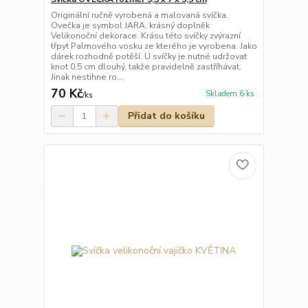
Originální ručně vyrobená a malovaná svíčka.
Ovečka je symbol JARA, krásný doplněk
Velikonoční dekorace. Krásu této svíčky zvýrazní
třpyt Palmového vosku ze kterého je vyrobena. Jako
dárek rozhodně potěší. U svíčky je nutné udržovat
knot 0,5 cm dlouhý, takže pravidelně zastříhávat.
Jinak nestihne ro...
70 Kč
Skladem 6 ks
/
ks
Přidat do košíku