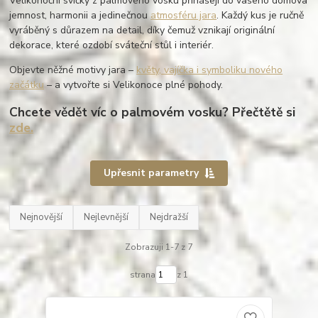
Velikonoční svíčky z palmového vosku přinášejí do vašeho domova
jemnost, harmonii a jedinečnou
atmosféru jara
. Každý kus je ručně
vyráběný s důrazem na detail, díky čemuž vznikají originální
dekorace, které ozdobí sváteční stůl i interiér.
Objevte něžné motivy jara –
květy, vajíčka i symboliku nového
začátku
– a vytvořte si Velikonoce plné pohody.
Chcete vědět víc o palmovém vosku? Přečtětě si
zde.
Upřesnit parametry
Nejnovější
Nejlevnější
Nejdražší
Zobrazuji 1-7 z 7
strana
z 1