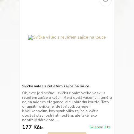
Svíčka válec s reliéfem zajíce na louce
Objevte jedinečnou svíčku z palmového vosku s
reliéfem zajíce a květin, která dodá vašemu interiéru
nejen nádech elegance, ale i přírodní kouzlo! Tato
originální svíčka je ideální volbou nejen
k Velikonocům, kdy symbolika zajíce a květin
dodává slavnostní atmosféru, ale také jako
neotřelý dárek pro ...
177 Kč
Skladem 3 ks
/
ks