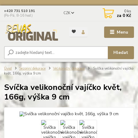
0
ks
+420 731 510 191
CZK
za
0 Kč
(Po-Pá, 8-16 hod.)
Menu
Hledat
Úvod
Sezonní dekorace
Velikonoční dekorace
Svíčka velikonoční vajíčko
květ, 166g, výška 9 cm
Svíčka velikonoční vajíčko květ,
166g, výška 9 cm