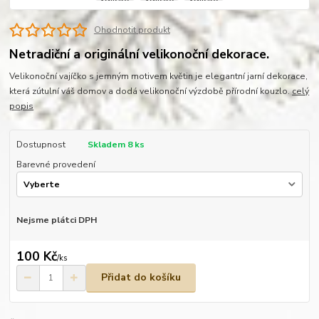
Ohodnotit produkt
Netradiční a originální velikonoční dekorace.
Velikonoční vajíčko s jemným motivem květin je elegantní jarní dekorace,
která zútulní váš domov a dodá velikonoční výzdobě přírodní kouzlo.
celý
popis
Dostupnost
Skladem 8 ks
Barevné provedení
Nejsme plátci DPH
100 Kč
/
ks
Přidat do košíku