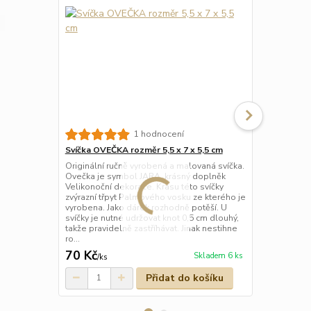
Svíčka koho
1 hodnocení
6,5 × 3 cm –
Svíčka OVEČKA rozměr 5,5 x 7 x 5,5 cm
Ručně vyrábě
Originální ručně vyrobená a malovaná svíčka.
palmového v
Ovečka je symbol JARA, krásný doplněk
dekorací, kt
Velikonoční dekorace. Krásu této svíčky
hodí jako ja
zvýrazní třpyt Palmového vosku ze kterého je
vaše blízké.
vyrobena. Jako dárek rozhodně potěší. U
svíčky je nutné udržovat knot 0,5 cm dlouhý,
takže pravidelně zastříhávat. Jinak nestihne
ro...
70 Kč
80 Kč
Skladem 6 ks
/
ks
/
ks
Přidat do košíku