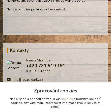
Na Horce 35, Bořanovice 250 65, okres Praha-východ
Návštěva možná po telefonické domluvě.
Kontakty
Renata Shonová
+420 731 510 191
(Po-Pá, 8-16 hod.)
info@revas-darky.cz
Zpracování cookies
Náš e-shop a partneři potřebují Váš
souhlas
s použitím souborů
cookies, aby Vám mohli zobrazovat informace týkající se Vašich
zájmů.