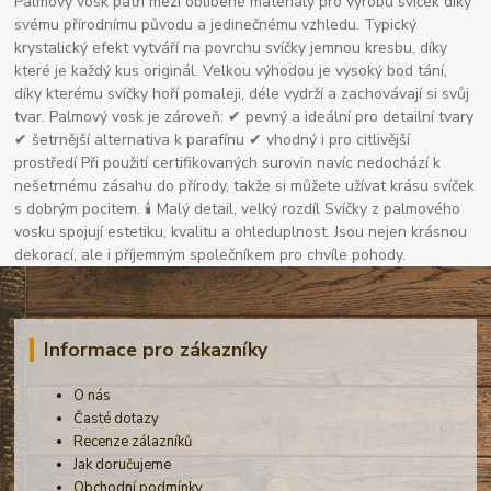
Palmový vosk patří mezi oblíbené materiály pro výrobu svíček díky
svému přírodnímu původu a jedinečnému vzhledu. Typický
krystalický efekt vytváří na povrchu svíčky jemnou kresbu, díky
které je každý kus originál. Velkou výhodou je vysoký bod tání,
díky kterému svíčky hoří pomaleji, déle vydrží a zachovávají si svůj
tvar. Palmový vosk je zároveň: ✔ pevný a ideální pro detailní tvary
✔ šetrnější alternativa k parafínu ✔ vhodný i pro citlivější
prostředí Při použití certifikovaných surovin navíc nedochází k
nešetrnému zásahu do přírody, takže si můžete užívat krásu svíček
s dobrým pocitem. 🕯 Malý detail, velký rozdíl Svíčky z palmového
vosku spojují estetiku, kvalitu a ohleduplnost. Jsou nejen krásnou
dekorací, ale i příjemným společníkem pro chvíle pohody.
Informace pro zákazníky
O nás
Časté dotazy
Recenze zálazníků
Jak doručujeme
Obchodní podmínky