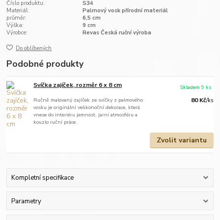
Číslo produktu:
S34
Materiál:
Palmový vosk přírodní materiál
průměr:
6,5 cm
Výška:
9 cm
Výrobce:
Revas Česká ruční výroba
Do oblíbených
Podobné produkty
Svíčka zajíček, rozměr 6 x 8 cm
Skladem 9 ks
Ručně malovaný zajíček ze svíčky z palmového
80 Kč
/
ks
vosku je originální velikonoční dekorace, která
vnese do interiéru jemnost, jarní atmosféru a
kouzlo ruční práce.
Zvolit variantu
Kompletní specifikace
Parametry