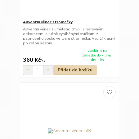
Adventní věnec stromečky
Adventní věnec z umělého chvojí s barevnými
dekoracemi a ručně vyráběnými svíčkami z
palmového vosku ve tvaru stromečku. Vydrží krásný
po celou sezónu.
vyrobíme na
zakázku do 7 prac.
360 Kč
dní 1 ks
/
ks
Přidat do košíku