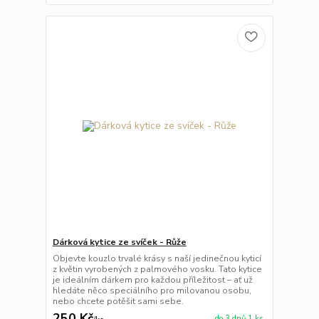
Dárková kytice ze svíček - Růže
Objevte kouzlo trvalé krásy s naší jedinečnou kyticí
z květin vyrobených z palmového vosku. Tato kytice
je ideálním dárkem pro každou příležitost – ať už
hledáte něco speciálního pro milovanou osobu,
nebo chcete potěšit sami sebe.
250 Kč
do 3 dnů 1 ks