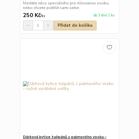
hledáte něco speciálního pro milovanou osobu,
nebo chcete potěšit sami sebe.
250 Kč
do 3 dnů 1 ks
/
ks
Přidat do košíku
Dárková kytice tulipánů z palmového vosku –