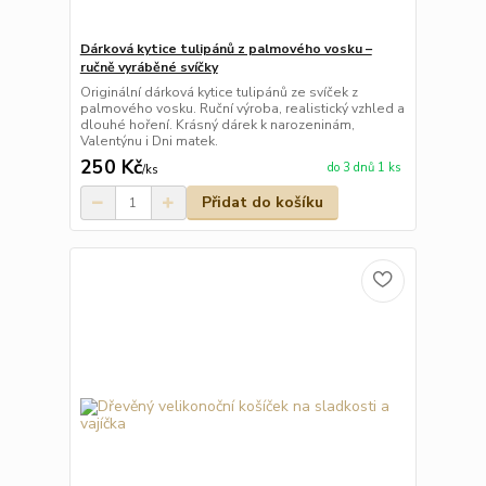
Dárková kytice tulipánů z palmového vosku –
ručně vyráběné svíčky
Originální dárková kytice tulipánů ze svíček z
palmového vosku. Ruční výroba, realistický vzhled a
dlouhé hoření. Krásný dárek k narozeninám,
Valentýnu i Dni matek.
250 Kč
do 3 dnů 1 ks
/
ks
Přidat do košíku