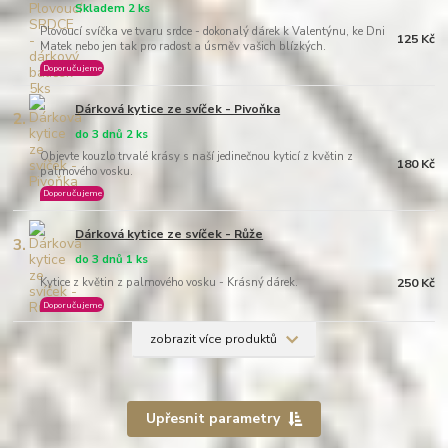
Skladem 2 ks
Plovoucí svíčka ve tvaru srdce - dokonalý dárek k Valentýnu, ke Dni
125 Kč
Matek nebo jen tak pro radost a úsměv vašich blízkých.
Doporučujeme
Dárková kytice ze svíček - Pivoňka
2.
do 3 dnů 2 ks
Objevte kouzlo trvalé krásy s naší jedinečnou kyticí z květin z
180 Kč
palmového vosku.
Doporučujeme
Dárková kytice ze svíček - Růže
3.
do 3 dnů 1 ks
Kytice z květin z palmového vosku - Krásný dárek.
250 Kč
Doporučujeme
zobrazit více produktů
Upřesnit parametry