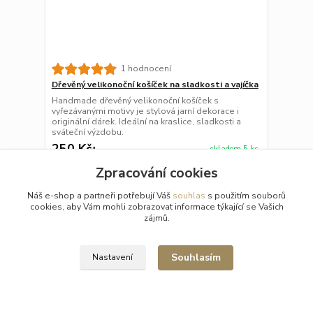
1 hodnocení
Dřevěný velikonoční košíček na sladkosti a vajíčka
Handmade dřevěný velikonoční košíček s
vyřezávanými motivy je stylová jarní dekorace i
originální dárek. Ideální na kraslice, sladkosti a
sváteční výzdobu.
250 Kč
skladem 5 ks
/
ks
Zpracování cookies
Zvolit variantu
Náš e-shop a partneři potřebují Váš
souhlas
s použitím souborů
cookies, aby Vám mohli zobrazovat informace týkající se Vašich
Doporučujeme
zájmů.
Souhlasím
Nastavení