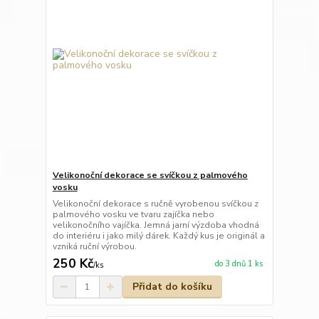
Velikonoční dekorace se svíčkou z palmového
vosku
Velikonoční dekorace s ručně vyrobenou svíčkou z
palmového vosku ve tvaru zajíčka nebo
velikonočního vajíčka. Jemná jarní výzdoba vhodná
do interiéru i jako milý dárek. Každý kus je originál a
vzniká ruční výrobou.
250 Kč
do 3 dnů 1 ks
/
ks
Přidat do košíku