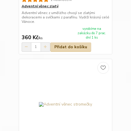
Adventní věnec zlatý
Adventní věnec z umělého chvojí se zlatými
dekoracemi a svíčkami z parafínu. Vydrží krásný celé
Vánoce.
vyrobíme na
zakázku do 7 prac.
360 Kč
dní 1 ks
/
ks
Přidat do košíku