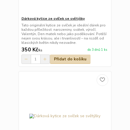
Dárková kytice ze svíček se světýlky
Tato originální kytice ze svíček je ideální dárek pro
každou příležitost: narozeniny, svátek, výročí,
Valentýn, Den matek nebo jako poděkování. Potěší
nejen svou krásou, ale i trvanlivostí – na rozdíl od
klasických květin nikdy nezvadne.
350 Kč
do 3 dnů 1 ks
/
ks
Přidat do košíku