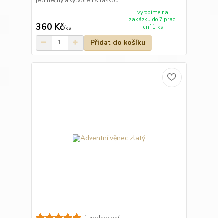
jedinečný a vytvořen s láskou.
vyrobíme na
zakázku do 7 prac.
360 Kč
dní 1 ks
/
ks
Přidat do košíku
1 hodnocení