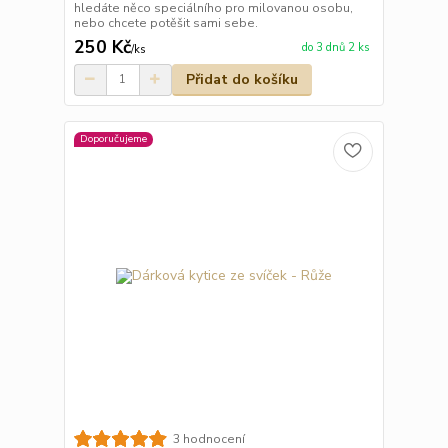
hledáte něco speciálního pro milovanou osobu,
nebo chcete potěšit sami sebe.
250 Kč
do 3 dnů 2 ks
/
ks
Přidat do košíku
Doporučujeme
3 hodnocení