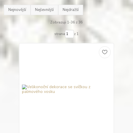
Nejnovější
Nejlevnější
Nejdražší
Zobrazuji 1-36 z 36
strana
z 1