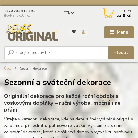
0
ks
+420 731 510 191
CZK
za
0 Kč
(Po-Pá, 8-16 hod.)
Menu
Hledat
Úvod
Sezonní dekorace
Sezonní a sváteční dekorace
Originální dekorace pro každé roční období s
voskovými doplňky – ruční výroba, možná i na
přání
Vítejte v kategorii
dekorace
, kde najdete ručně vyráběné originály
za pomoci
přírodního palmového vosku
. Vyrábíme sezónní i
celoroční dekorace, které zkrášlí váš domov a vytvoří tu správnou