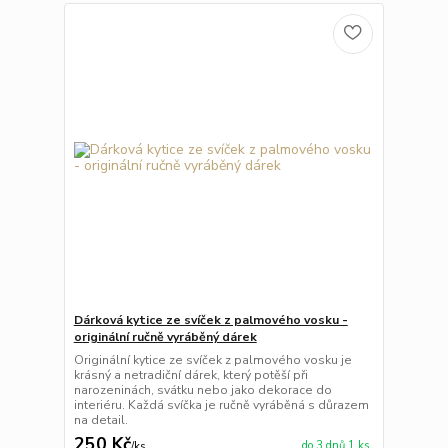
Dárková kytice ze svíček z palmového vosku -
originální ručně vyráběný dárek
Originální kytice ze svíček z palmového vosku je
krásný a netradiční dárek, který potěší při
narozeninách, svátku nebo jako dekorace do
interiéru. Každá svíčka je ručně vyráběná s důrazem
na detail.
250 Kč
do 3 dnů 1 ks
/
ks