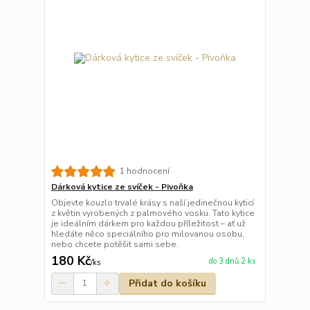
1 hodnocení
Dárková kytice ze svíček - Pivoňka
Objevte kouzlo trvalé krásy s naší jedinečnou kyticí
z květin vyrobených z palmového vosku. Tato kytice
je ideálním dárkem pro každou příležitost – ať už
hledáte něco speciálního pro milovanou osobu,
nebo chcete potěšit sami sebe.
180 Kč
do 3 dnů 2 ks
/
ks
Přidat do košíku