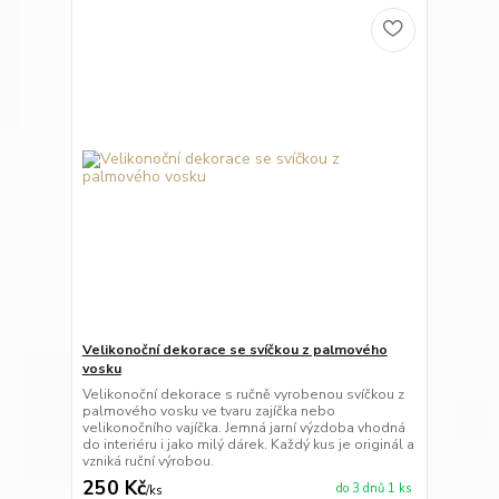
Velikonoční dekorace se svíčkou z palmového
vosku
Velikonoční dekorace s ručně vyrobenou svíčkou z
palmového vosku ve tvaru zajíčka nebo
velikonočního vajíčka. Jemná jarní výzdoba vhodná
do interiéru i jako milý dárek. Každý kus je originál a
vzniká ruční výrobou.
250 Kč
do 3 dnů 1 ks
/
ks