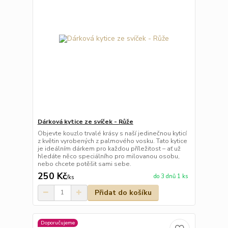
Dárková kytice ze svíček - Růže
Objevte kouzlo trvalé krásy s naší jedinečnou kyticí
z květin vyrobených z palmového vosku. Tato kytice
je ideálním dárkem pro každou příležitost – ať už
hledáte něco speciálního pro milovanou osobu,
nebo chcete potěšit sami sebe.
250 Kč
do 3 dnů 1 ks
/
ks
Přidat do košíku
Doporučujeme