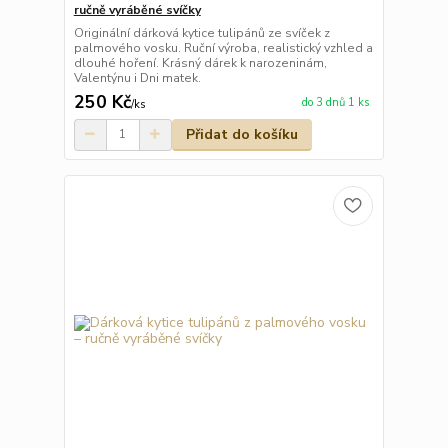
ručně vyráběné svíčky
Originální dárková kytice tulipánů ze svíček z
palmového vosku. Ruční výroba, realistický vzhled a
dlouhé hoření. Krásný dárek k narozeninám,
Valentýnu i Dni matek.
250 Kč
do 3 dnů 1 ks
/
ks
Přidat do košíku