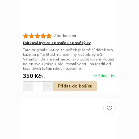
2 hodnocení
Dárková kytice ze svíček se světýlky
Tato originální kytice ze svíček je ideální dárek pro
každou příležitost: narozeniny, svátek, výročí,
Valentýn, Den matek nebo jako poděkování. Potěší
nejen svou krásou, ale i trvanlivostí – na rozdíl od
klasických květin nikdy nezvadne.
350 Kč
do 3 dnů 1 ks
/
ks
Přidat do košíku