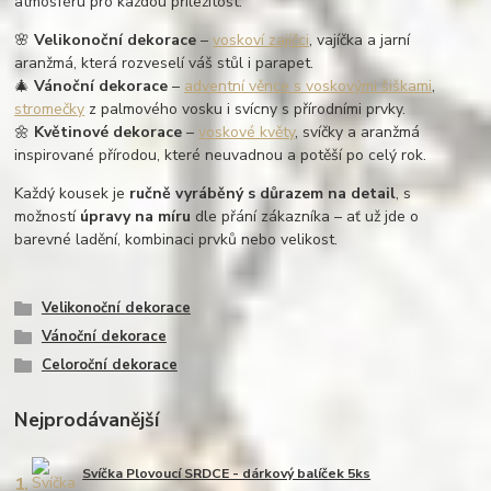
atmosféru pro každou příležitost.
🌸
Velikonoční dekorace
–
voskoví zajíčci
, vajíčka a jarní
aranžmá, která rozveselí váš stůl i parapet.
🎄
Vánoční dekorace
–
adventní věnce s voskovými šiškami
,
stromečky
z palmového vosku i svícny s přírodními prvky.
🌼
Květinové dekorace
–
voskové květy
, svíčky a aranžmá
inspirované přírodou, které neuvadnou a potěší po celý rok.
Každý kousek je
ručně vyráběný s důrazem na detail
, s
možností
úpravy na míru
dle přání zákazníka – ať už jde o
barevné ladění, kombinaci prvků nebo velikost.
Velikonoční dekorace
Vánoční dekorace
Celoroční dekorace
Nejprodávanější
Svíčka Plovoucí SRDCE - dárkový balíček 5ks
1.