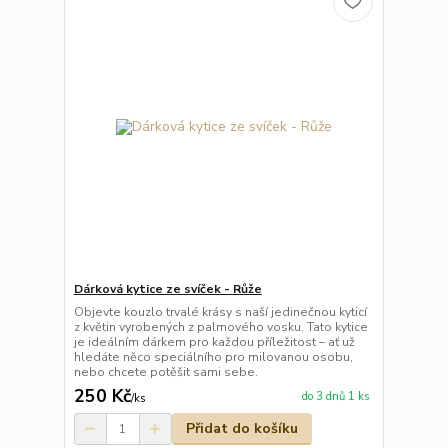
Dárková kytice ze svíček - Růže
Objevte kouzlo trvalé krásy s naší jedinečnou kyticí
z květin vyrobených z palmového vosku. Tato kytice
je ideálním dárkem pro každou příležitost – ať už
hledáte něco speciálního pro milovanou osobu,
nebo chcete potěšit sami sebe.
250 Kč
do 3 dnů 1 ks
/
ks
Přidat do košíku