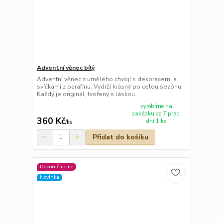
Adventní věnec bílý
Adventní věnec z umělého chvojí s dekoracemi a
svíčkami z parafínu. Vydrží krásný po celou sezónu.
Každý je originál, tvořený s láskou.
vyrobíme na
zakázku do 7 prac.
360 Kč
dní 1 ks
/
ks
Přidat do košíku
Doporučujeme
Novinka