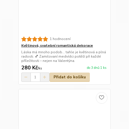
1 hodnocení
Květinová, svatební romantická dekorace
Láska má mnoho podob… tahle je květinová a plná
radosti. 💕 Zamilovaní medvídci potěší při každé
příležitosti – nejen na Valentýna.
280 Kč
do 3 dnů 1 ks
/
ks
Přidat do košíku