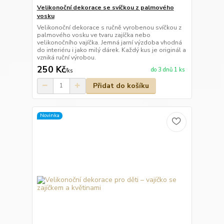
Velikonoční dekorace se svíčkou z palmového
vosku
Velikonoční dekorace s ručně vyrobenou svíčkou z
palmového vosku ve tvaru zajíčka nebo
velikonočního vajíčka. Jemná jarní výzdoba vhodná
do interiéru i jako milý dárek. Každý kus je originál a
vzniká ruční výrobou.
250 Kč
do 3 dnů 1 ks
/
ks
Přidat do košíku
Novinka