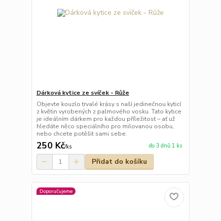
Dárková kytice ze svíček - Růže
Objevte kouzlo trvalé krásy s naší jedinečnou kyticí
z květin vyrobených z palmového vosku. Tato kytice
je ideálním dárkem pro každou příležitost – ať už
hledáte něco speciálního pro milovanou osobu,
nebo chcete potěšit sami sebe.
250 Kč
do 3 dnů 1 ks
/
ks
Přidat do košíku
Doporučujeme