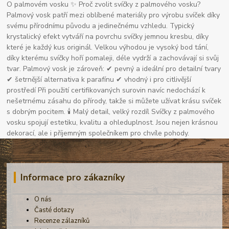
O palmovém vosku ✨ Proč zvolit svíčky z palmového vosku?
Palmový vosk patří mezi oblíbené materiály pro výrobu svíček díky
svému přírodnímu původu a jedinečnému vzhledu. Typický
krystalický efekt vytváří na povrchu svíčky jemnou kresbu, díky
které je každý kus originál. Velkou výhodou je vysoký bod tání,
díky kterému svíčky hoří pomaleji, déle vydrží a zachovávají si svůj
tvar. Palmový vosk je zároveň: ✔ pevný a ideální pro detailní tvary
✔ šetrnější alternativa k parafínu ✔ vhodný i pro citlivější
prostředí Při použití certifikovaných surovin navíc nedochází k
nešetrnému zásahu do přírody, takže si můžete užívat krásu svíček
s dobrým pocitem. 🕯 Malý detail, velký rozdíl Svíčky z palmového
vosku spojují estetiku, kvalitu a ohleduplnost. Jsou nejen krásnou
dekorací, ale i příjemným společníkem pro chvíle pohody.
Informace pro zákazníky
O nás
Časté dotazy
Recenze zálazníků