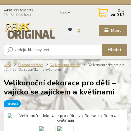
0
ks
+420 731 510 191
CZK
za
0 Kč
(Po-Pá, 8-16 hod.)
Menu
Hledat
Úvod
Sezonní dekorace
Velikonoční dekorace
Velikonoční dekorace pro
děti – vajíčko se zajíčkem a květinami
Velikonoční dekorace pro děti –
vajíčko se zajíčkem a květinami
Novinka