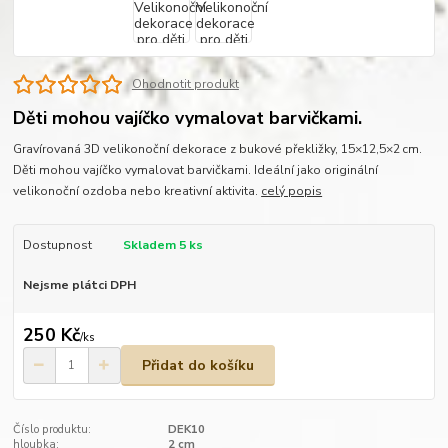
Ohodnotit produkt
Děti mohou vajíčko vymalovat barvičkami.
Gravírovaná 3D velikonoční dekorace z bukové překližky, 15×12,5×2 cm.
Děti mohou vajíčko vymalovat barvičkami. Ideální jako originální
velikonoční ozdoba nebo kreativní aktivita.
celý popis
Dostupnost
Skladem 5 ks
Nejsme plátci DPH
250 Kč
/
ks
Přidat do košíku
Číslo produktu:
DEK10
hloubka:
2 cm