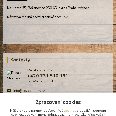
Na Horce 35, Bořanovice 250 65, okres Praha-východ
Návštěva možná po telefonické domluvě.
Kontakty
Renata Shonová
+420 731 510 191
(Po-Pá, 8-16 hod.)
info@revas-darky.cz
Zpracování cookies
Náš e-shop a partneři potřebují Váš
souhlas
s použitím souborů
cookies, aby Vám mohli zobrazovat informace týkající se Vašich