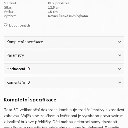
Materiál:
BUK překližka
šířka:
12,5 cm
Výška:
15 cm
Výrobce:
Revas Česká ruční výroba
Do oblíbených
Kompletní specifikace
Parametry
Hodnocení
0
Komentáře
0
Kompletní specifikace
Tato 3D velikonoční dekorace kombinuje tradiční motivy s kreativní
zábavou. Vajíčko se zajíčkem a květinami je vyrobeno gravírováním
z kvalitní bukové překližky. Děti mohou dekoraci samy dozdobit
barvičkami a vytvořit tak originální velikonoční dekoraci. Rozměry