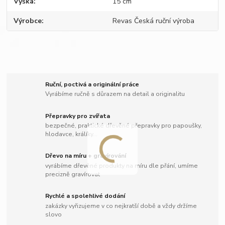
Výška
15 cm
Výrobce
Revas Česká ruční výroba
Ruční, poctivá a originální práce
Vyrábíme ručně s důrazem na detail a originalitu
Přepravky pro zvířata
bezpečné, praktické dřevěné přepravky pro papoušky,
hlodavce, králíky...
Dřevo na míru + gravírování
vyrábíme dřevěné produkty na míru dle přání, umíme
precizně gravírovat
Rychlé a spolehlivé dodání
zakázky vyřizujeme v co nejkratší době a vždy držíme
slovo