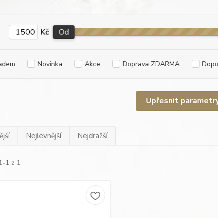
Kč
Od
adem
Novinka
Akce
Doprava ZDARMA
Dopo
Upřesnit parametr
jší
Nejlevnější
Nejdražší
1-1 z 1