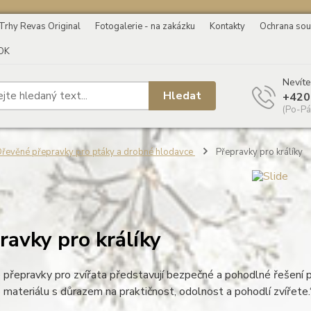
Trhy Revas Original
Fotogalerie - na zakázku
Kontakty
Ochrana sou
OK
Nevíte
Hledat
+420
(Po-Pá
řevěné přepravky pro ptáky a drobné hlodavce
Přepravky pro králíky
ravky pro králíky
přepravky pro zvířata představují bezpečné a pohodlné řešení p
o materiálu s důrazem na praktičnost, odolnost a pohodlí zvířete.