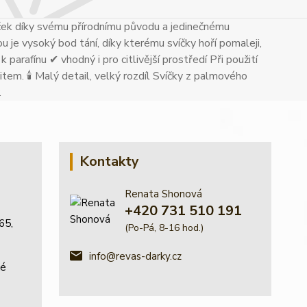
ček díky svému přírodnímu původu a jedinečnému
u je vysoký bod tání, díky kterému svíčky hoří pomaleji,
 parafínu ✔ vhodný i pro citlivější prostředí Při použití
tem. 🕯 Malý detail, velký rozdíl Svíčky z palmového
.
Kontakty
Renata Shonová
+420 731 510 191
65,
(Po-Pá, 8-16 hod.)
info@revas-darky.cz
ké