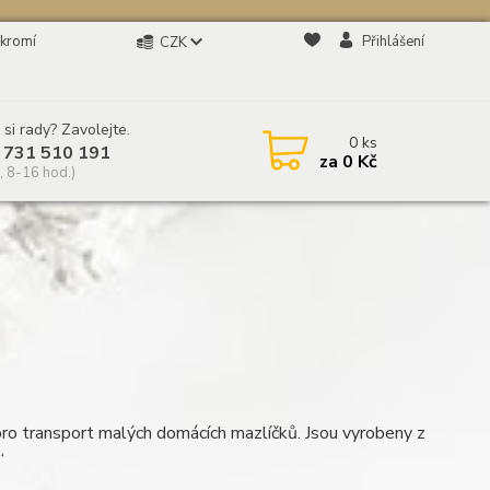
kromí
Přihlášení
CZK
 si rady? Zavolejte.
0
ks
 731 510 191
za
0 Kč
, 8-16 hod.)
ro transport malých domácích mazlíčků. Jsou vyrobeny z
“