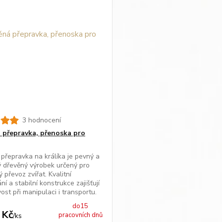
3 hodnocení
 přepravka, přenoska pro
přepravka na králíka je pevný a
ý dřevěný výrobek určený pro
 převoz zvířat. Kvalitní
í a stabilní konstrukce zajišťují
ost při manipulaci i transportu.
do15
 Kč
pracovních dnů
/
ks