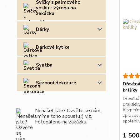
Svíčky z palmového
vosku - výroba na
zakázku
Dárky
Dárkové kytice
Svatba
Sezonní dekorace
Dřevěná
králíky
Dřevěná 
praktick
bezpečný
Nenašel jste? Ozvěte se nám,
zpracován
umíme toho spoustu :) viz.
spolehliv
Fotogalerie-na zakázku.
1 500