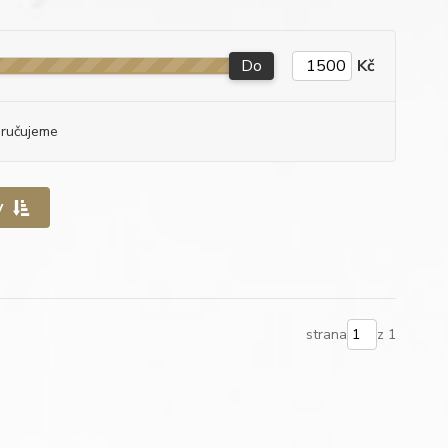
Do
Kč
ručujeme
y
strana
z 1