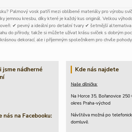
ku? Palmový vosk patří mezi oblíbené materiály pro výrobu sví
čky jemnou kresbu, díky které je každý kus originál. Velkou výhodo
oveň: ✔ pevný a ideální pro detailní tvary ✔ šetrnější alternativa k
ahu do přírody, takže si můžete užívat krásu svíček s dobrým poci
n krásnou dekorací, ale i příjemným společníkem pro chvíle pohody
li jsme nádherné
Kde nás najdete
ní
Naše dílnička:
Na Horce 35, Bořanovice 250 
okres Praha-východ
e nás na Facebooku:
Návštěva možná po telefonic
domluvě.