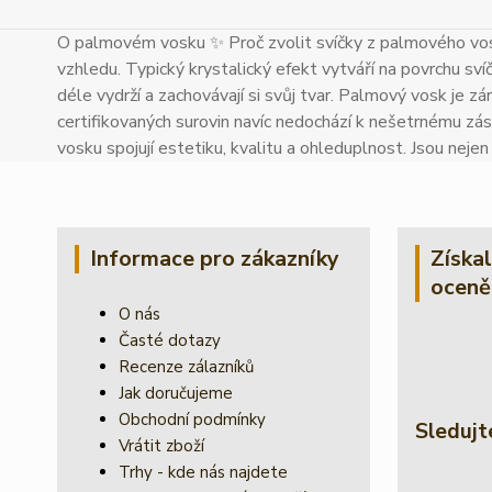
O palmovém vosku ✨ Proč zvolit svíčky z palmového vos
vzhledu. Typický krystalický efekt vytváří na povrchu sví
déle vydrží a zachovávají si svůj tvar. Palmový vosk je zár
certifikovaných surovin navíc nedochází k nešetrnému zás
vosku spojují estetiku, kvalitu a ohleduplnost. Jsou neje
Informace pro zákazníky
Získa
oceně
O nás
Časté dotazy
Recenze zálazníků
Jak doručujeme
Obchodní podmínky
Sledujt
Vrátit zboží
Trhy - kde nás najdete