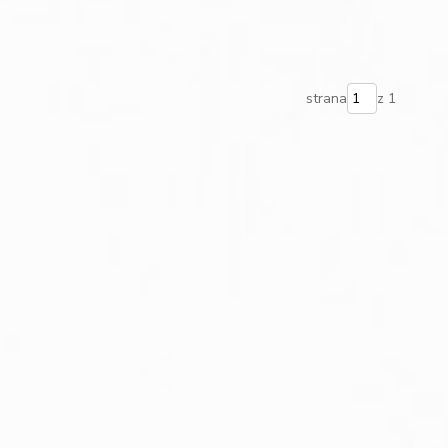
strana
z 1