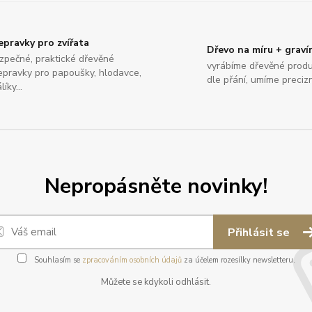
epravky pro zvířata
Dřevo na míru + graví
zpečné, praktické dřevěné
vyrábíme dřevěné produ
epravky pro papoušky, hlodavce,
dle přání, umíme preciz
líky...
Nepropásněte novinky!
Přihlásit se
Souhlasím se
zpracováním osobních údajů
za účelem rozesílky newsletteru.
Můžete se kdykoli odhlásit.