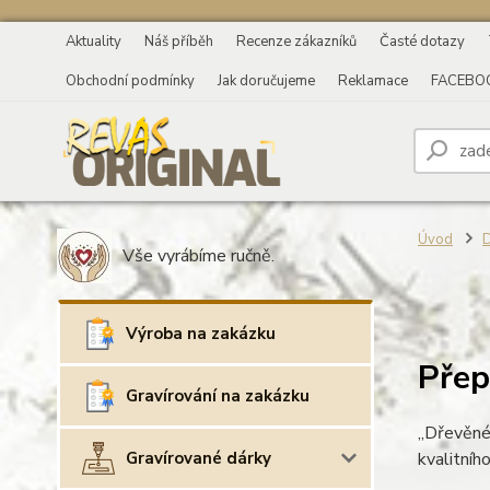
Aktuality
Náš příběh
Recenze zákazníků
Časté dotazy
Obchodní podmínky
Jak doručujeme
Reklamace
FACEBO
Úvod
D
Vše vyrábíme ručně.
Výroba na zakázku
Přep
Gravírování na zakázku
„Dřevěné 
Gravírované dárky
kvalitníh