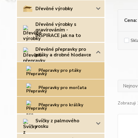
Dřevěné výrobky
Cena:
Dřevěné výrobky s
gravírováním -
INSPIRACE jak na to
Skl
Dřevěné přepravky pro
ptáky a drobné hlodavce
Přepravky pro ptáky
Nejnově
Přepravky pro morčata
Zobrazuji 
Přepravky pro králíky
Svíčky z palmového
vosku