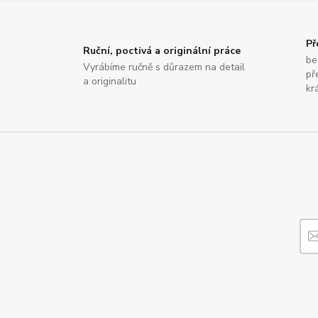
Př
Ruční, poctivá a originální práce
be
Vyrábíme ručně s důrazem na detail
př
a originalitu
krá