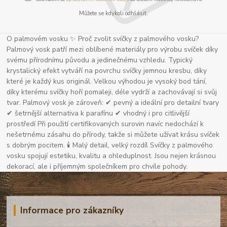
Můžete se kdykoli odhlásit.
O palmovém vosku ✨ Proč zvolit svíčky z palmového vosku?
Palmový vosk patří mezi oblíbené materiály pro výrobu svíček díky
svému přírodnímu původu a jedinečnému vzhledu. Typický
krystalický efekt vytváří na povrchu svíčky jemnou kresbu, díky
které je každý kus originál. Velkou výhodou je vysoký bod tání,
díky kterému svíčky hoří pomaleji, déle vydrží a zachovávají si svůj
tvar. Palmový vosk je zároveň: ✔ pevný a ideální pro detailní tvary
✔ šetrnější alternativa k parafínu ✔ vhodný i pro citlivější
prostředí Při použití certifikovaných surovin navíc nedochází k
nešetrnému zásahu do přírody, takže si můžete užívat krásu svíček
s dobrým pocitem. 🕯 Malý detail, velký rozdíl Svíčky z palmového
vosku spojují estetiku, kvalitu a ohleduplnost. Jsou nejen krásnou
dekorací, ale i příjemným společníkem pro chvíle pohody.
Informace pro zákazníky