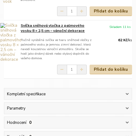
Přidat do košíku
Svíčka sněhová vločka z palmového
Skladem 11 ks
vosku 8 × 2,5 cm – vánoční dekorace
Ručně vyráběná svíčka ve tvaru sněhové vločky z
62 Kč
/
ks
palmového vosku je jemnou zimní dekorací, která
navodí kouzelnou vánoční atmosféru. Skvěle se
hodí jako drobný dárek nebo stylový doplněk do
vašeho domova.
Přidat do košíku
Kompletní specifikace
Parametry
Hodnocení
0