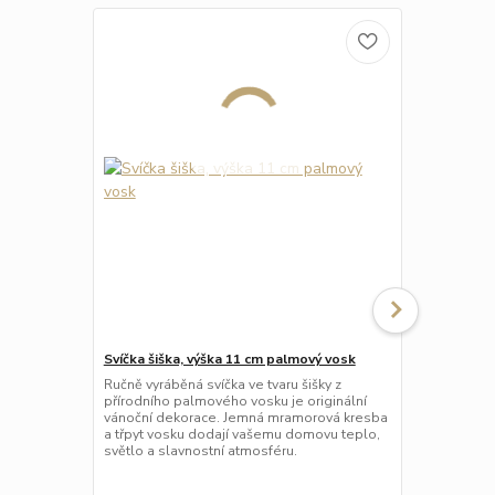
Svíčka šiška, výška 11 cm palmový vosk
Svíčka stro
vosk
Ručně vyráběná svíčka ve tvaru šišky z
přírodního palmového vosku je originální
Ručně vyrábě
vánoční dekorace. Jemná mramorová kresba
stromečku z
a třpyt vosku dodají vašemu domovu teplo,
originální d
světlo a slavnostní atmosféru.
mramorová kr
vašemu domo
atmosféru.