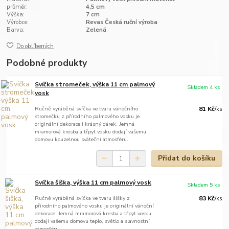
průměr:
4,5 cm
Výška:
7 cm
Výrobce:
Revas Česká ruční výroba
Barva:
Zelená
Do oblíbených
Podobné produkty
Svíčka stromeček, výška 11 cm palmový
Skladem 4 ks
vosk
Ručně vyráběná svíčka ve tvaru vánočního
81 Kč
/
ks
stromečku z přírodního palmového vosku je
originální dekorace i krásný dárek. Jemná
mramorová kresba a třpyt vosku dodají vašemu
domovu kouzelnou sváteční atmosféru.
Přidat do košíku
Svíčka šiška, výška 11 cm palmový vosk
Skladem 5 ks
Ručně vyráběná svíčka ve tvaru šišky z
83 Kč
/
ks
přírodního palmového vosku je originální vánoční
dekorace. Jemná mramorová kresba a třpyt vosku
dodají vašemu domovu teplo, světlo a slavnostní
atmosféru.