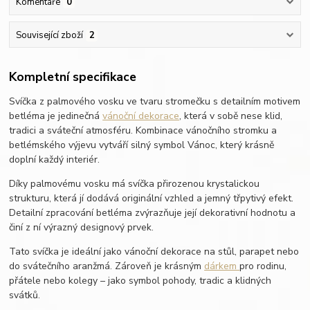
Komentáře
0
Související zboží
2
Kompletní specifikace
Svíčka z palmového vosku ve tvaru stromečku s detailním motivem
betléma je jedinečná
vánoční dekorace
, která v sobě nese klid,
tradici a sváteční atmosféru. Kombinace vánočního stromku a
betlémského výjevu vytváří silný symbol Vánoc, který krásně
doplní každý interiér.
Díky palmovému vosku má svíčka přirozenou krystalickou
strukturu, která jí dodává originální vzhled a jemný třpytivý efekt.
Detailní zpracování betléma zvýrazňuje její dekorativní hodnotu a
činí z ní výrazný designový prvek.
Tato svíčka je ideální jako vánoční dekorace na stůl, parapet nebo
do svátečního aranžmá. Zároveň je krásným
dárkem
pro rodinu,
přátele nebo kolegy – jako symbol pohody, tradic a klidných
svátků.