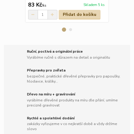
83 Kč
81 Kč
Skladem 5 ks
/
ks
/
ks
Přidat do košíku
Ruční, poctivá a originální práce
Vyrábíme ručně s důrazem na detail a originalitu
Přepravky pro zvířata
bezpečné, praktické dřevěné přepravky pro papoušky,
hlodavce, králíky...
Dřevo na míru + gravírování
vyrábíme dřevěné produkty na míru dle přání, umíme
precizně gravírovat
Rychlé a spolehlivé dodání
zakázky vyřizujeme v co nejkratší době a vždy držíme
slovo