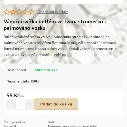
Ohodnotit produkt
Vánoční svíčka betlém ve tvaru stromečku z
palmového vosku
Ručně vyráběná svíčka ve tvaru vánočního stromečku z přírodního
palmového vosku s reliéfem Betléma je originální vánoční dekorace.
Jemná mramorová kresba a třpyt vosku dodají vašemu domovu teplo,
světlo a slavnostní atmosféru.
celý popis
Dostupnost
Skladem 3 ks
Nejsme plátci DPH
55 Kč
/
ks
Přidat do košíku
Číslo produktu:
S49
Materiál:
Palmový vosk přírodní materiál