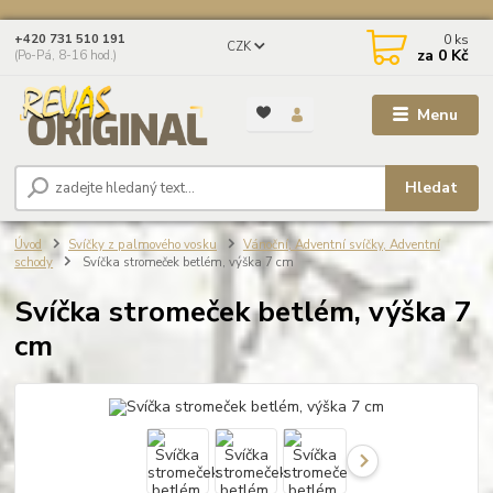
0
ks
+420 731 510 191
CZK
za
0 Kč
(Po-Pá, 8-16 hod.)
Menu
Hledat
Úvod
Svíčky z palmového vosku
Vánoční, Adventní svíčky, Adventní
schody
Svíčka stromeček betlém, výška 7 cm
Svíčka stromeček betlém, výška 7
cm