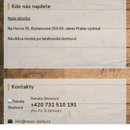
Kde nás najdete
Naše dílnička:
Na Horce 35, Bořanovice 250 65, okres Praha-východ
Návštěva možná po telefonické domluvě.
Kontakty
Renata Shonová
+420 731 510 191
(Po-Pá, 8-16 hod.)
info@revas-darky.cz