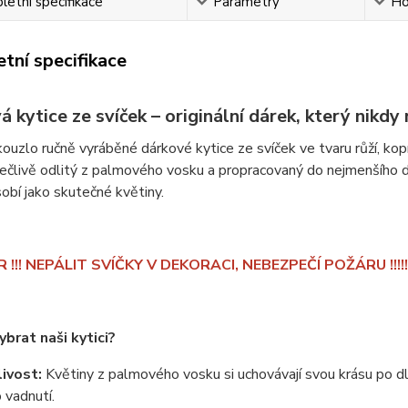
etní specifikace
Parametry
Ho
tní specifikace
 kytice ze svíček – originální dárek, který nikd
ouzlo ručně vyráběné dárkové kytice ze svíček ve tvaru růží, kop
 pečlivě odlitý z palmového vosku a propracovaný do nejmenšího d
obí jako skutečné květiny.
R !!! NEPÁLIT SVÍČKY V DEKORACI, NEBEZPEČÍ POŽÁRU !!!!!
ybrat naši kytici?
ivost:
Květiny z palmového vosku si uchovávají svou krásu po d
o vadnutí.