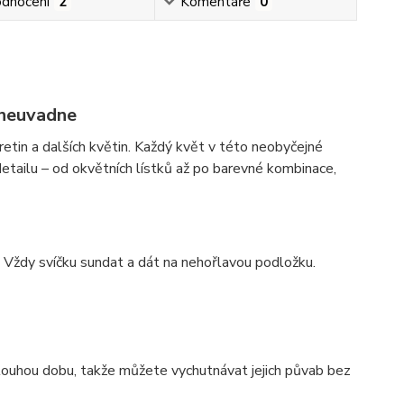
dnocení
2
Komentáře
0
y neuvadne
retin a dalších květin. Každý květ v této neobyčejné
etailu – od okvětních lístků až po barevné kombinace,
Vždy svíčku sundat a dát na nehořlavou podložku.
louhou dobu, takže můžete vychutnávat jejich půvab bez