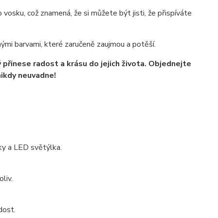
osku, což znamená, že si můžete být jisti, že přispíváte
rnými barvami, které zaručeně zaujmou a potěší.
přinese radost a krásu do jejich života. Objednejte
 nikdy neuvadne!
ky a LED světýlka.
liv.
dost.