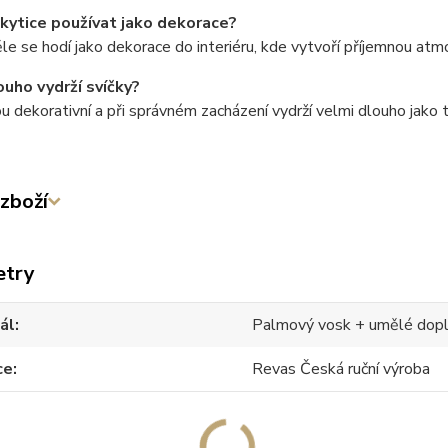
 kytice používat jako dekorace?
le se hodí jako dekorace do interiéru, kde vytvoří příjemnou atm
louho vydrží svíčky?
ou dekorativní a při správném zacházení vydrží velmi dlouho jako 
zboží
etry
ál
Palmový vosk + umělé dop
ce
Revas Česká ruční výroba