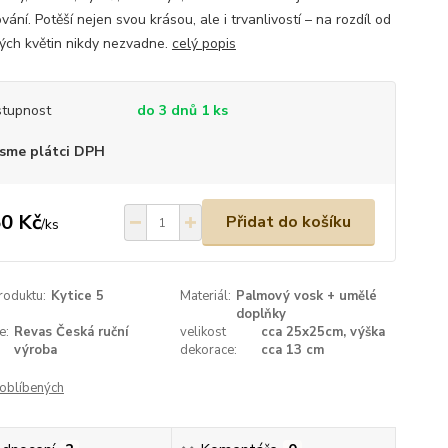
ání. Potěší nejen svou krásou, ale i trvanlivostí – na rozdíl od
kých květin nikdy nezvadne.
celý popis
tupnost
do 3 dnů 1 ks
sme plátci DPH
0 Kč
Přidat do košíku
/
ks
roduktu:
Kytice 5
Materiál:
Palmový vosk + umělé
doplňky
e:
Revas Česká ruční
velikost
cca 25x25cm, výška
výroba
dekorace:
cca 13 cm
oblíbených