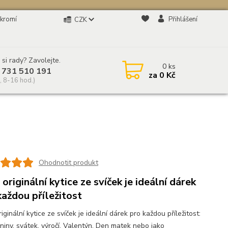
kromí
Přihlášení
CZK
 si rady? Zavolejte.
0
ks
 731 510 191
za
0 Kč
, 8-16 hod.)
Ohodnotit produkt
originální kytice ze svíček je ideální dárek
každou příležitost
iginální kytice ze svíček je ideální dárek pro každou příležitost:
niny, svátek, výročí, Valentýn, Den matek nebo jako