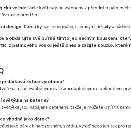
gická volba:
Naše květiny jsou vyrobeny z přírodního palmového v
 životního prostředí.
tní design:
Každá kytice je originální, s jemnými detaily a nádhe
e a obdarujte své blízké tímto jedinečným kouskem, který 
kytici z palmového vosku ještě dnes a zažijte kouzlo, které
Q
o je dárková kytice vyrobena?
 tvořena ručně vyráběnými svíčkami doplněnými o dekorativní prv
jí světýlka na baterie?
světýlka jsou napájena bateriemi, takže je můžete umístit kamko
tice vhodná jako dárek?
deální jako dárek k narozeninám, svátku, výročí nebo jen tak pro ra