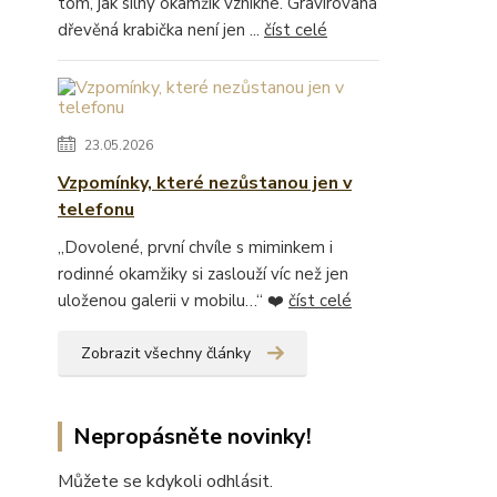
tom, jak silný okamžik vznikne. Gravírovaná
dřevěná krabička není jen ...
číst celé
23.05.2026
Vzpomínky, které nezůstanou jen v
telefonu
„Dovolené, první chvíle s miminkem i
rodinné okamžiky si zaslouží víc než jen
uloženou galerii v mobilu…“ ❤️
číst celé
Zobrazit všechny články
Nepropásněte novinky!
Můžete se kdykoli odhlásit.