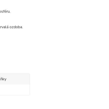
osféru.
trvalá ozdoba.
lňky