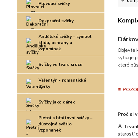
Kompl
Plovoucí svíčky
Komple
Dekorační svíčky
Andělské svíčky – symbol
Dárková
klidu, ochrany a
vzpomínek
Objevte k
kytici je
Svíčky ve tvaru srdce
které půs
Valentýn - romantické
dárky
!!! POZO
Svíčky jako dárek
Proč si v
Pietní a hřbitovní svíčky –
důstojné světlo
🌸
Trvanl
vzpomínek
starostí 