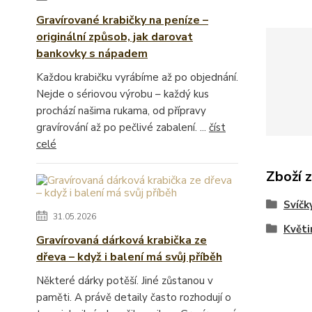
Gravírované krabičky na peníze –
originální způsob, jak darovat
bankovky s nápadem
Každou krabičku vyrábíme až po objednání.
Nejde o sériovou výrobu – každý kus
prochází našima rukama, od přípravy
gravírování až po pečlivé zabalení. ...
číst
celé
Zboží 
Svíčk
31.05.2026
Květi
Gravírovaná dárková krabička ze
dřeva – když i balení má svůj příběh
Některé dárky potěší. Jiné zůstanou v
paměti. A právě detaily často rozhodují o