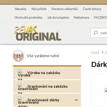
Aktuality
Náš příběh
Recenze zákazníků
Časté dotazy
Obchodní podmínky
Jak doručujeme
Reklamace
FACEBO
Úvod
S
Vše vyrábíme ručně.
Dárk
Výroba na zakázku
Gravírování na zakázku
Gravírované dárky