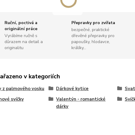
Ruční, poctivá a
Přepravky pro zvířata
originální práce
bezpečné, praktické
Vyrábíme ručně s
dřevěné přepravky pro
důrazem na detail a
papoušky, hlodavce,
originalitu
králíky...
zařazeno v kategoriích
y z palmového vosku
Dárkové kytice
Sva
nové svíčky
Valentýn - romantické
Svíč
dárky