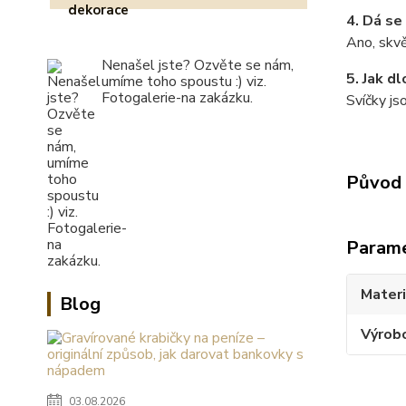
4. Dá se
Ano, skvě
Nenašel jste? Ozvěte se nám,
5. Jak d
umíme toho spoustu :) viz.
Fotogalerie-na zakázku.
Svíčky js
Původ 
Param
Materi
Blog
Výrob
03.08.2026