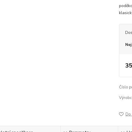
poděkov
klasic
Dos
Nej
35
Číslo p
Výrobc
Do 