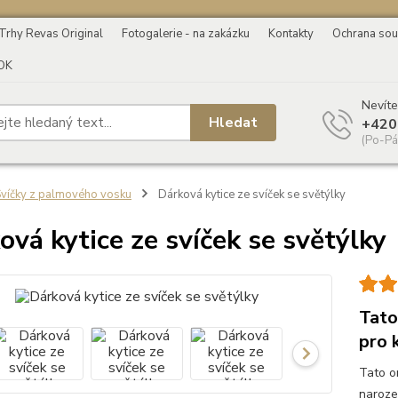
Trhy Revas Original
Fotogalerie - na zakázku
Kontakty
Ochrana sou
OK
Nevíte
Hledat
+420
(Po-Pá
víčky z palmového vosku
Dárková kytice ze svíček se světýlky
ová kytice ze svíček se světýlky
Tato 
pro 
Tato or
naroze