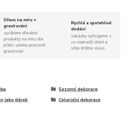
Dřevo na míru +
Rychlé a spolehlivé
gravírování
dodání
vyrábíme dřevěné
zakázky vyřizujeme v
produkty na míru dle
co nejkratší době a
přání, umíme precizně
vždy držíme slovo
gravírovat
tba
Sezonní dekorace
ky jako dárek
Celoroční dekorace