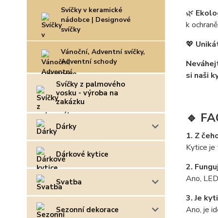
Svíčky v keramické
🌿
Ekolo
nádobce | Designové
k ochraně
svíčky
💖
Uniká
Vánoční, Adventní svíčky,
Adventní schody
Neváhejt
si naši 
Svíčky z palmového
vosku - výroba na
zakázku
🔹 FA
Dárky
1. Z čeh
Kytice je
Dárkové kytice
2. Fungu
Ano, LED 
Svatba
3. Je ky
Ano, je i
Sezonní dekorace