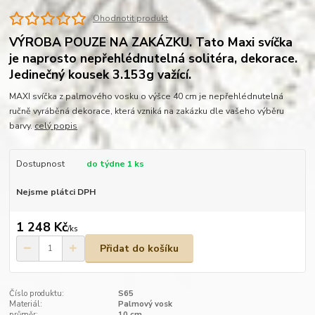
Ohodnotit produkt
VÝROBA POUZE NA ZAKÁZKU. Tato Maxi svíčka
je naprosto nepřehlédnutelná solitéra, dekorace.
Jedinečný kousek 3.153g važící.
MAXI svíčka z palmového vosku o výšce 40 cm je nepřehlédnutelná
ručně vyráběná dekorace, která vzniká na zakázku dle vašeho výběru
barvy.
celý popis
Dostupnost
do týdne 1 ks
Nejsme plátci DPH
1 248 Kč
/
ks
Přidat do košíku
Číslo produktu:
S65
Materiál:
Palmový vosk
průměr:
10 cm