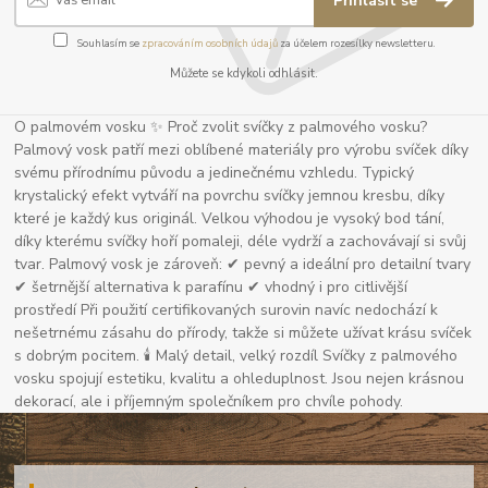
Přihlásit se
Souhlasím se
zpracováním osobních údajů
za účelem rozesílky newsletteru.
Můžete se kdykoli odhlásit.
O palmovém vosku ✨ Proč zvolit svíčky z palmového vosku?
Palmový vosk patří mezi oblíbené materiály pro výrobu svíček díky
svému přírodnímu původu a jedinečnému vzhledu. Typický
krystalický efekt vytváří na povrchu svíčky jemnou kresbu, díky
které je každý kus originál. Velkou výhodou je vysoký bod tání,
díky kterému svíčky hoří pomaleji, déle vydrží a zachovávají si svůj
tvar. Palmový vosk je zároveň: ✔ pevný a ideální pro detailní tvary
✔ šetrnější alternativa k parafínu ✔ vhodný i pro citlivější
prostředí Při použití certifikovaných surovin navíc nedochází k
nešetrnému zásahu do přírody, takže si můžete užívat krásu svíček
s dobrým pocitem. 🕯 Malý detail, velký rozdíl Svíčky z palmového
vosku spojují estetiku, kvalitu a ohleduplnost. Jsou nejen krásnou
dekorací, ale i příjemným společníkem pro chvíle pohody.