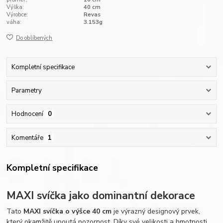
Výška:
40 cm
Výrobce:
Revas
váha:
3.153g
Do oblíbených
Kompletní specifikace
Parametry
Hodnocení
0
Komentáře
1
Kompletní specifikace
MAXI svíčka jako dominantní dekorace
Tato
MAXI svíčka o výšce 40 cm
je výrazný designový prvek,
který okamžitě upoutá pozornost. Díky své velikosti a hmotnosti