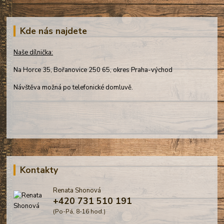
Kde nás najdete
Naše dílnička:
Na Horce 35, Bořanovice 250 65, okres Praha-východ
Návštěva možná po telefonické domluvě.
Kontakty
Renata Shonová
+420 731 510 191
(Po-Pá, 8-16 hod.)