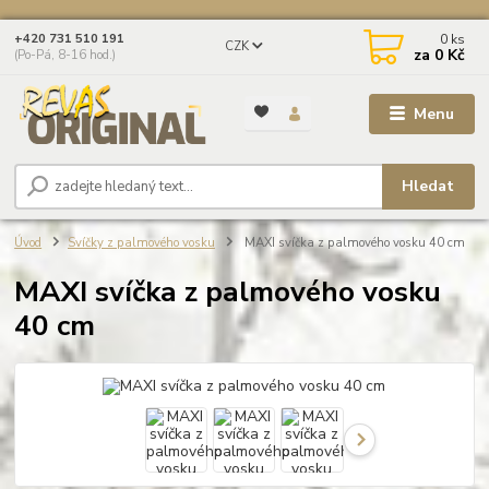
0
ks
+420 731 510 191
CZK
za
0 Kč
(Po-Pá, 8-16 hod.)
Menu
Hledat
Úvod
Svíčky z palmového vosku
MAXI svíčka z palmového vosku 40 cm
MAXI svíčka z palmového vosku
40 cm