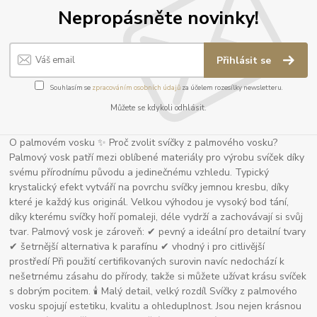
Nepropásněte novinky!
Přihlásit se
Souhlasím se
zpracováním osobních údajů
za účelem rozesílky newsletteru.
Můžete se kdykoli odhlásit.
O palmovém vosku ✨ Proč zvolit svíčky z palmového vosku?
Palmový vosk patří mezi oblíbené materiály pro výrobu svíček díky
svému přírodnímu původu a jedinečnému vzhledu. Typický
krystalický efekt vytváří na povrchu svíčky jemnou kresbu, díky
které je každý kus originál. Velkou výhodou je vysoký bod tání,
díky kterému svíčky hoří pomaleji, déle vydrží a zachovávají si svůj
tvar. Palmový vosk je zároveň: ✔ pevný a ideální pro detailní tvary
✔ šetrnější alternativa k parafínu ✔ vhodný i pro citlivější
prostředí Při použití certifikovaných surovin navíc nedochází k
nešetrnému zásahu do přírody, takže si můžete užívat krásu svíček
s dobrým pocitem. 🕯 Malý detail, velký rozdíl Svíčky z palmového
vosku spojují estetiku, kvalitu a ohleduplnost. Jsou nejen krásnou