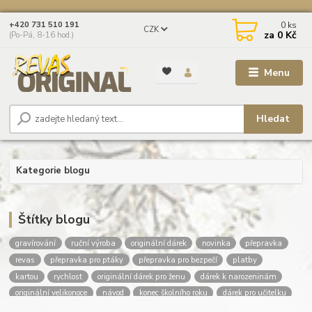
0
ks
+420 731 510 191
CZK
za
0 Kč
(Po-Pá, 8-16 hod.)
Menu
Hledat
Kategorie blogu
Štítky blogu
gravírování
ruční výroba
originální dárek
novinka
přepravka
revas
přepravka pro ptáky
přepravka pro bezpečí
platby
kartou
rychlost
originální dárek pro ženu
dárek k narozeninám
originální velikonoce
návod
konec školního roku
dárek pro učitelku
dárek pro učitele
dárky pro deváťáky
poděkování učitelce