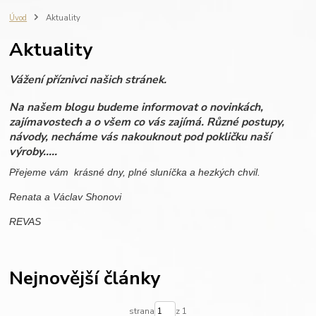
fotografie do dřeva
ručně vyráběné svíčky
zápisník s gravírováním
Úvod
Aktuality
výroba na zakázku
REVAS ORIGINAL
fotoalbum
vzpomínky
Aktuality
dovolená
miminko
rodinné fotografie
dřevěné fotoalbum
scrapbook
personalisovaný dárek
dřevo
dárková krabička
Vážení příznivci našich stránek.
personalizace
svatba
dárek pro ženu
dárek pro muže
Na našem blogu budeme informovat o novinkách,
zajímavostech a o všem co vás zajímá. Různé postupy,
návody, necháme vás nakouknout pod pokličku naší
výroby.....
Přejeme vám krásné dny, plné sluníčka a hezkých chvil.
Renata a Václav Shonovi
REVAS
Nejnovější články
strana
z 1