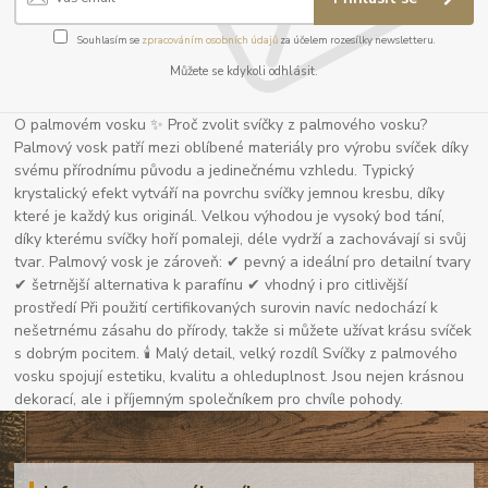
Souhlasím se
zpracováním osobních údajů
za účelem rozesílky newsletteru.
Můžete se kdykoli odhlásit.
O palmovém vosku ✨ Proč zvolit svíčky z palmového vosku?
Palmový vosk patří mezi oblíbené materiály pro výrobu svíček díky
svému přírodnímu původu a jedinečnému vzhledu. Typický
krystalický efekt vytváří na povrchu svíčky jemnou kresbu, díky
které je každý kus originál. Velkou výhodou je vysoký bod tání,
díky kterému svíčky hoří pomaleji, déle vydrží a zachovávají si svůj
tvar. Palmový vosk je zároveň: ✔ pevný a ideální pro detailní tvary
✔ šetrnější alternativa k parafínu ✔ vhodný i pro citlivější
prostředí Při použití certifikovaných surovin navíc nedochází k
nešetrnému zásahu do přírody, takže si můžete užívat krásu svíček
s dobrým pocitem. 🕯 Malý detail, velký rozdíl Svíčky z palmového
vosku spojují estetiku, kvalitu a ohleduplnost. Jsou nejen krásnou
dekorací, ale i příjemným společníkem pro chvíle pohody.