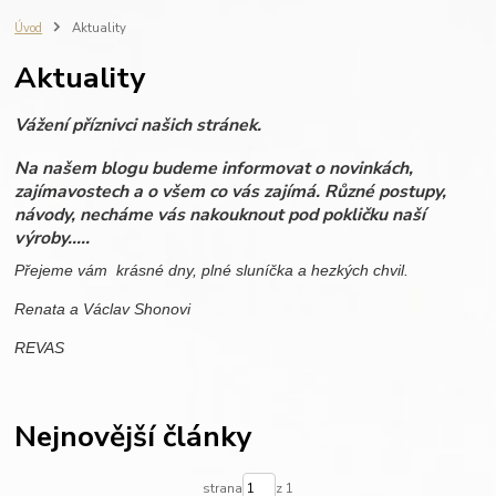
fotografie do dřeva
ručně vyráběné svíčky
zápisník s gravírováním
Úvod
Aktuality
výroba na zakázku
REVAS ORIGINAL
fotoalbum
vzpomínky
Aktuality
dovolená
miminko
rodinné fotografie
dřevěné fotoalbum
scrapbook
personalisovaný dárek
dřevo
dárková krabička
Vážení příznivci našich stránek.
personalizace
svatba
dárek pro ženu
dárek pro muže
Na našem blogu budeme informovat o novinkách,
zajímavostech a o všem co vás zajímá. Různé postupy,
návody, necháme vás nakouknout pod pokličku naší
výroby.....
Přejeme vám krásné dny, plné sluníčka a hezkých chvil.
Renata a Václav Shonovi
REVAS
Nejnovější články
strana
z 1