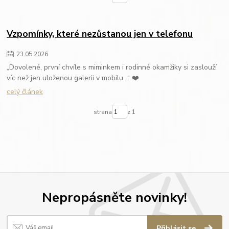
Vzpomínky, které nezůstanou jen v telefonu
23
.
05
.
2026
„Dovolené, první chvíle s miminkem i rodinné okamžiky si zaslouží
víc než jen uloženou galerii v mobilu…“ ❤️
celý článek
strana
z 1
Nepropásněte novinky!
Přihlásit se