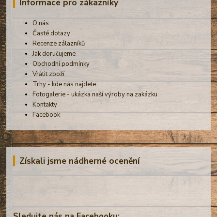
Informace pro zákazníky
O nás
Časté dotazy
Recenze zálazníků
Jak doručujeme
Obchodní podmínky
Vrátit zboží
Trhy - kde nás najdete
Fotogalerie - ukázka naší výroby na zakázku
Kontakty
Facebook
Získali jsme nádherné ocenění
Sledujte nás na Facebooku: