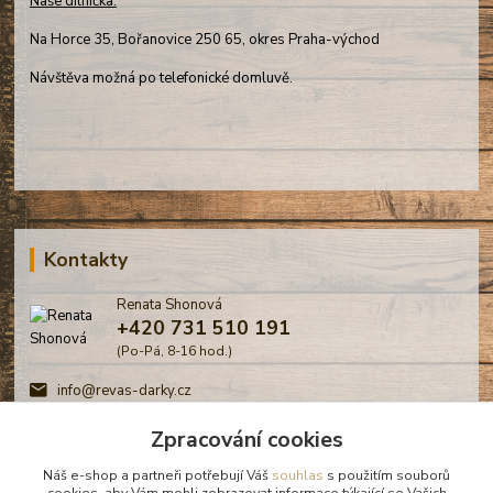
Naše dílnička:
Na Horce 35, Bořanovice 250 65, okres Praha-východ
Návštěva možná po telefonické domluvě.
Kontakty
Renata Shonová
+420 731 510 191
(Po-Pá, 8-16 hod.)
info@revas-darky.cz
Zpracování cookies
Náš e-shop a partneři potřebují Váš
souhlas
s použitím souborů
cookies, aby Vám mohli zobrazovat informace týkající se Vašich