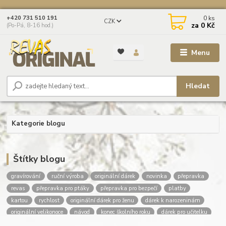
0
ks
+420 731 510 191
CZK
za
0 Kč
(Po-Pá, 8-16 hod.)
Menu
Hledat
Kategorie blogu
Štítky blogu
gravírování
ruční výroba
originální dárek
novinka
přepravka
revas
přepravka pro ptáky
přepravka pro bezpečí
platby
kartou
rychlost
originální dárek pro ženu
dárek k narozeninám
originální velikonoce
návod
konec školního roku
dárek pro učitelku
dárek pro učitele
dárky pro deváťáky
poděkování učitelce