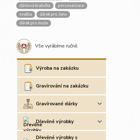
dárková krabička
personalizace
svatba
dárek pro ženu
dárek pro muže
Vše vyrábíme ručně.
Výroba na zakázku
Gravírování na zakázku
Gravírované dárky
Dřevěné výrobky
Dřevěné výrobky s