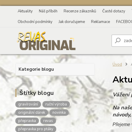
Aktuality
Náš příběh
Recenze zákazníků
Časté dotazy
Obchodní podmínky
Jak doručujeme
Reklamace
FACEBO
Úvod
A
Kategorie blogu
Aktu
Štítky blogu
Vážení p
gravírování
ruční výroba
Na naše
originální dárek
novinka
návody,
přepravka
revas
Přejeme 
přepravka pro ptáky