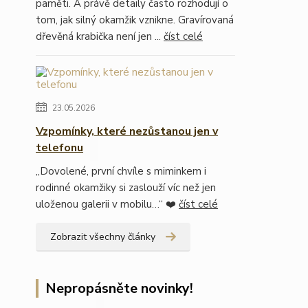
paměti. A právě detaily často rozhodují o
tom, jak silný okamžik vznikne. Gravírovaná
dřevěná krabička není jen ...
číst celé
23.05.2026
Vzpomínky, které nezůstanou jen v
telefonu
„Dovolené, první chvíle s miminkem i
rodinné okamžiky si zaslouží víc než jen
uloženou galerii v mobilu…“ ❤️
číst celé
Zobrazit všechny články
Nepropásněte novinky!