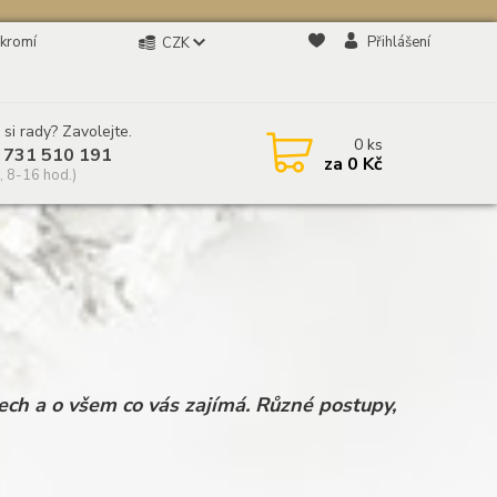
kromí
Přihlášení
CZK
 si rady? Zavolejte.
0
ks
 731 510 191
za
0 Kč
, 8-16 hod.)
ch a o všem co vás zajímá. Různé postupy,