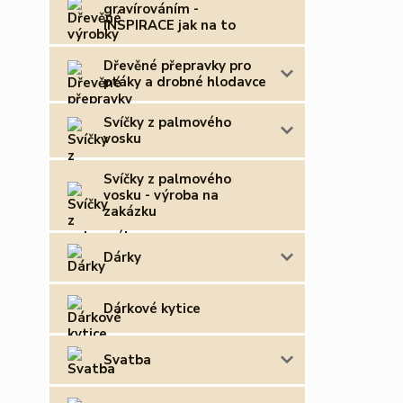
gravírováním -
INSPIRACE jak na to
Dřevěné přepravky pro
ptáky a drobné hlodavce
Svíčky z palmového
vosku
Svíčky z palmového
vosku - výroba na
zakázku
Dárky
Dárkové kytice
Svatba