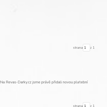
strana
z 1
Na Revas-Darky.cz jsme právě přidali novou platební
strana
z 1