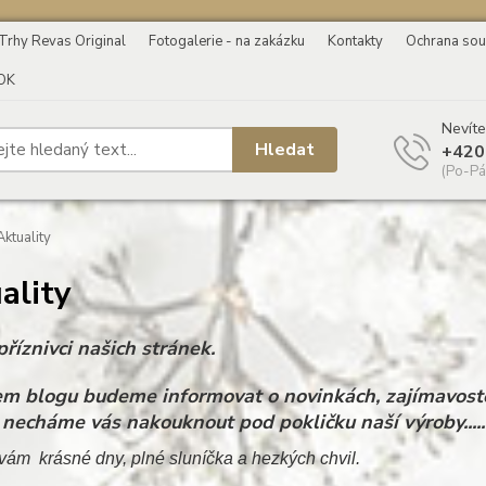
Trhy Revas Original
Fotogalerie - na zakázku
Kontakty
Ochrana sou
OK
Nevíte
Hledat
+420
(Po-Pá
ktuality
ality
říznivci našich stránek.
m blogu budeme informovat o novinkách, zajímavoste
 necháme vás nakouknout pod pokličku naší výroby.....
vám krásné dny, plné sluníčka a hezkých chvil.