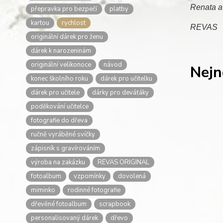
Renata a
přepravka pro bezpečí
platby
kartou
rychlost
REVAS
originální dárek pro ženu
dárek k narozeninám
originální velikonoce
návod
Nejn
konec školního roku
dárek pro učitelku
dárek pro učitele
dárky pro deváťáky
poděkování učitelce
fotografie do dřeva
ručně vyráběné svíčky
zápisník s gravírováním
výroba na zakázku
REVAS ORIGINAL
fotoalbum
vzpomínky
dovolená
miminko
rodinné fotografie
dřevěné fotoalbum
scrapbook
personalisovaný dárek
dřevo