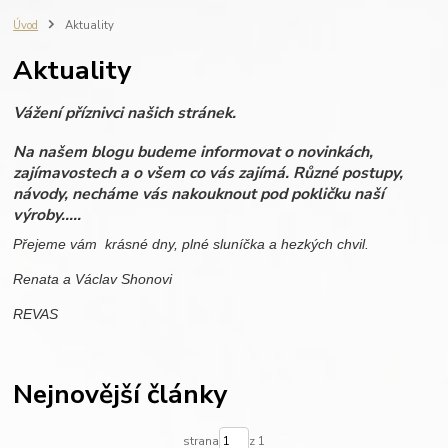
fotografie do dřeva
ručně vyráběné svíčky
zápisník s gravírováním
Úvod
Aktuality
výroba na zakázku
REVAS ORIGINAL
fotoalbum
vzpomínky
Aktuality
dovolená
miminko
rodinné fotografie
dřevěné fotoalbum
scrapbook
personalisovaný dárek
dřevo
dárková krabička
Vážení příznivci našich stránek.
personalizace
svatba
dárek pro ženu
dárek pro muže
Na našem blogu budeme informovat o novinkách,
zajímavostech a o všem co vás zajímá. Různé postupy,
návody, necháme vás nakouknout pod pokličku naší
výroby.....
Přejeme vám krásné dny, plné sluníčka a hezkých chvil.
Renata a Václav Shonovi
REVAS
Nejnovější články
strana
z 1