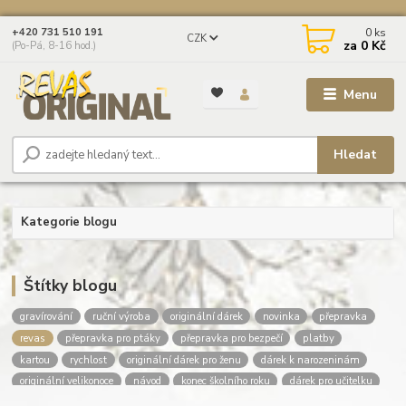
0
ks
+420 731 510 191
CZK
za
0 Kč
(Po-Pá, 8-16 hod.)
Menu
Hledat
Kategorie blogu
Štítky blogu
gravírování
ruční výroba
originální dárek
novinka
přepravka
revas
přepravka pro ptáky
přepravka pro bezpečí
platby
kartou
rychlost
originální dárek pro ženu
dárek k narozeninám
originální velikonoce
návod
konec školního roku
dárek pro učitelku
dárek pro učitele
dárky pro deváťáky
poděkování učitelce