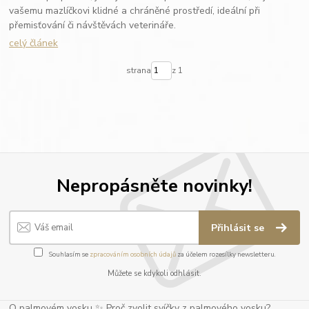
vašemu mazlíčkovi klidné a chráněné prostředí, ideální při
přemisťování či návštěvách veterináře.
celý článek
strana
z 1
Nepropásněte novinky!
Přihlásit se
Souhlasím se
zpracováním osobních údajů
za účelem rozesílky newsletteru.
Můžete se kdykoli odhlásit.
O palmovém vosku ✨ Proč zvolit svíčky z palmového vosku?