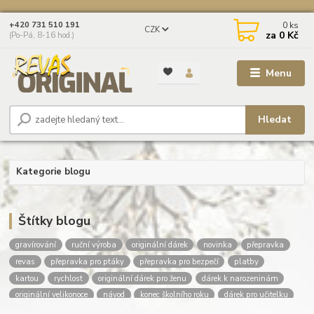
0
ks
+420 731 510 191
CZK
za
0 Kč
(Po-Pá, 8-16 hod.)
Menu
Hledat
Kategorie blogu
Štítky blogu
gravírování
ruční výroba
originální dárek
novinka
přepravka
revas
přepravka pro ptáky
přepravka pro bezpečí
platby
kartou
rychlost
originální dárek pro ženu
dárek k narozeninám
originální velikonoce
návod
konec školního roku
dárek pro učitelku
dárek pro učitele
dárky pro deváťáky
poděkování učitelce