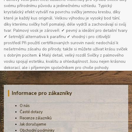
svému přírodnímu původu a jedinečnému vzhledu. Typický
krystalický efekt vytváří na povrchu svíčky jemnou kresbu, díky
které je každý kus originál. Velkou výhodou je vysoký bod tání,
díky kterému svíčky hoří pomaleji, déle vydrží a zachovávají si svůj
tvar. Palmový vosk je zároveň: ✔ pevný a ideální pro detailní tvary
✔ šetrnější alternativa k parafínu ✔ vhodný i pro citlivější
prostředí Při použití certifikovaných surovin navíc nedochází k
nešetrnému zásahu do přírody, takže si můžete užívat krásu svíček
s dobrým pocitem. 🕯 Malý detail, velký rozdíl Svíčky z palmového
vosku spojují estetiku, kvalitu a ohleduplnost. Jsou nejen krásnou
dekorací, ale i příjemným společníkem pro chvíle pohody.
Informace pro zákazníky
O nás
Časté dotazy
Recenze zálazníků
Jak doručujeme
Obchodní podmínky