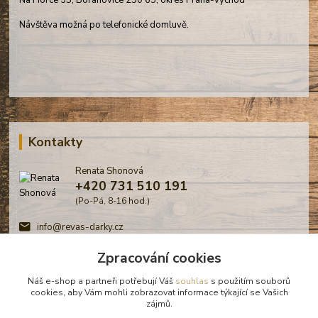
Na Horce 35, Bořanovice 250 65, okres Praha-východ
Návštěva možná po telefonické domluvě.
Kontakty
Renata Shonová
+420 731 510 191
(Po-Pá, 8-16 hod.)
info@revas-darky.cz
Zpracování cookies
Náš e-shop a partneři potřebují Váš
souhlas
s použitím souborů
cookies, aby Vám mohli zobrazovat informace týkající se Vašich
zájmů.