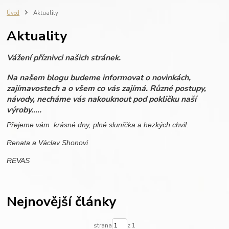
fotografie do dřeva
ručně vyráběné svíčky
zápisník s gravírováním
Úvod
Aktuality
výroba na zakázku
REVAS ORIGINAL
fotoalbum
vzpomínky
Aktuality
dovolená
miminko
rodinné fotografie
dřevěné fotoalbum
scrapbook
personalisovaný dárek
dřevo
dárková krabička
Vážení příznivci našich stránek.
personalizace
svatba
dárek pro ženu
dárek pro muže
Na našem blogu budeme informovat o novinkách,
zajímavostech a o všem co vás zajímá. Různé postupy,
návody, necháme vás nakouknout pod pokličku naší
výroby.....
Přejeme vám krásné dny, plné sluníčka a hezkých chvil.
Renata a Václav Shonovi
REVAS
Nejnovější články
strana
z 1