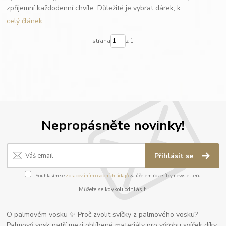
zpříjemní každodenní chvíle. Důležité je vybrat dárek, k
celý článek
strana
z 1
Nepropásněte novinky!
Přihlásit se
Souhlasím se
zpracováním osobních údajů
za účelem rozesílky newsletteru.
Můžete se kdykoli odhlásit.
O palmovém vosku ✨ Proč zvolit svíčky z palmového vosku?
Palmový vosk patří mezi oblíbené materiály pro výrobu svíček díky