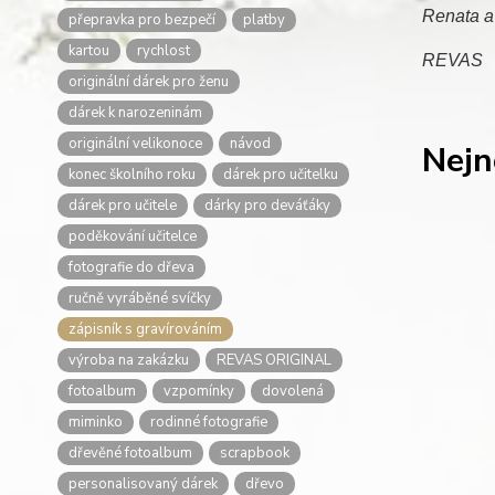
Renata a
přepravka pro bezpečí
platby
kartou
rychlost
REVAS
originální dárek pro ženu
dárek k narozeninám
originální velikonoce
návod
Nejn
konec školního roku
dárek pro učitelku
dárek pro učitele
dárky pro deváťáky
poděkování učitelce
fotografie do dřeva
ručně vyráběné svíčky
zápisník s gravírováním
výroba na zakázku
REVAS ORIGINAL
fotoalbum
vzpomínky
dovolená
miminko
rodinné fotografie
dřevěné fotoalbum
scrapbook
personalisovaný dárek
dřevo