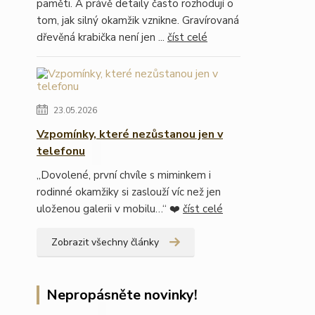
paměti. A právě detaily často rozhodují o
tom, jak silný okamžik vznikne. Gravírovaná
dřevěná krabička není jen ...
číst celé
23.05.2026
Vzpomínky, které nezůstanou jen v
telefonu
„Dovolené, první chvíle s miminkem i
rodinné okamžiky si zaslouží víc než jen
uloženou galerii v mobilu…“ ❤️
číst celé
Zobrazit všechny články
Nepropásněte novinky!