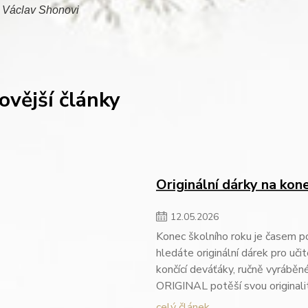
 Václav Shonovi
ovější články
Originální dárky na ko
12
.
05
.
2026
Konec školního roku je časem p
hledáte originální dárek pro uč
končící deváťáky, ručně vyrábě
ORIGINAL potěší svou original
celý článek