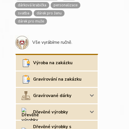
dárková krabička
personalizace
svatba
dárek pro ženu
dárek pro muže
Vše vyrábíme ručně.
Výroba na zakázku
Gravírování na zakázku
Gravírované dárky
Dřevěné výrobky
Dřevěné výrobky s