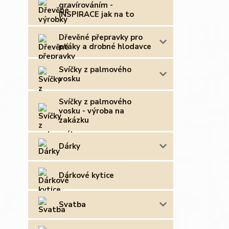
gravírováním -
INSPIRACE jak na to
Dřevěné přepravky pro
ptáky a drobné hlodavce
Svíčky z palmového
vosku
Svíčky z palmového
vosku - výroba na
zakázku
Dárky
Dárkové kytice
Svatba