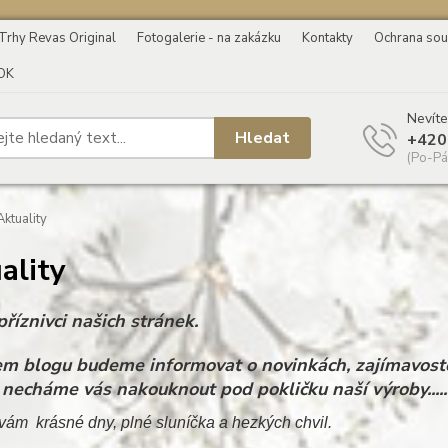
Trhy Revas Original
Fotogalerie - na zakázku
Kontakty
Ochrana sou
OK
Nevíte
Hledat
+420
(Po-Pá
ktuality
ality
říznivci našich stránek.
m blogu budeme informovat o novinkách, zajímavoste
 necháme vás nakouknout pod pokličku naší výroby.....
vám krásné dny, plné sluníčka a hezkých chvil.