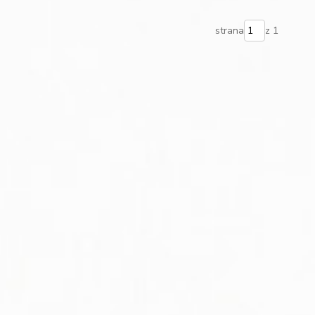
strana
z 1