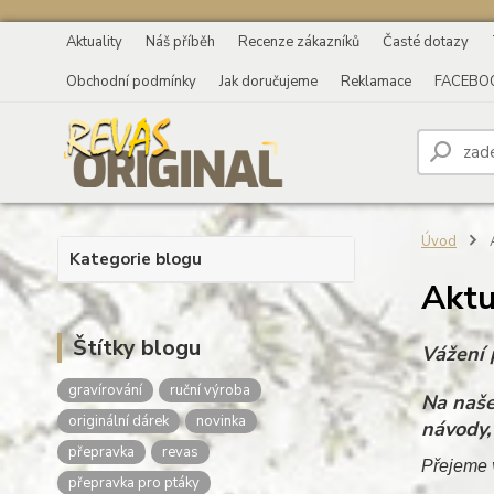
Aktuality
Náš příběh
Recenze zákazníků
Časté dotazy
Obchodní podmínky
Jak doručujeme
Reklamace
FACEBO
Úvod
A
Kategorie blogu
Aktu
Štítky blogu
Vážení p
gravírování
ruční výroba
Na naše
originální dárek
novinka
návody,
přepravka
revas
Přejeme 
přepravka pro ptáky