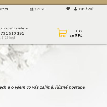
kromí
Přihlášení
CZK
 si rady? Zavolejte.
0
ks
 731 510 191
za
0 Kč
, 8-16 hod.)
ch a o všem co vás zajímá. Různé postupy,