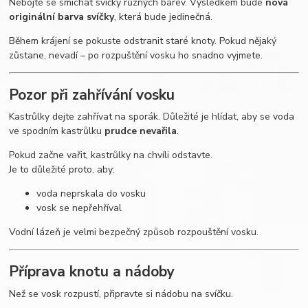
Nebojte se smíchat svíčky různých barev. Výsledkem bude
nová
originální barva svíčky
, která bude jedinečná.
Během krájení se pokuste odstranit staré knoty. Pokud nějaký
zůstane, nevadí – po rozpuštění vosku ho snadno vyjmete.
Pozor při zahřívání vosku
Kastrůlky dejte zahřívat na sporák. Důležité je hlídat, aby se voda
ve spodním kastrůlku
prudce nevařila
.
Pokud začne vařit, kastrůlky na chvíli odstavte.
Je to důležité proto, aby:
voda neprskala do vosku
vosk se nepřehříval
Vodní lázeň je velmi bezpečný způsob rozpouštění vosku.
Příprava knotu a nádoby
Než se vosk rozpustí, připravte si nádobu na svíčku.