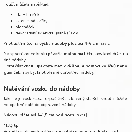
Použít můžete například:
starý hrníček
sklenici od svíčky
plecháček
dekorativní skleničku (silnější sklo)
Knot ustřihněte na
výšku nádoby plus asi 4–6 cm navíc
.
Na spodní konec knotu přivažte
malou matičku
, aby knot držel na
dně nádoby.
Horní část knotu upevněte mezi
dvě špejle pomocí kolíčků nebo
gumiček
, aby byl knot přesně uprostřed nádoby.
Nalévání vosku do nádoby
Jakmile je vosk zcela rozpuštěný a zbavený starých knotů, můžete
ho opatrně nalít do připravené nádoby.
Nádobu plňte asi
1–1,5 cm pod horní okraj
.
Malý tip:
Pokud budete vosk nalévat
po vařečce nebo po dřívku
, vosk