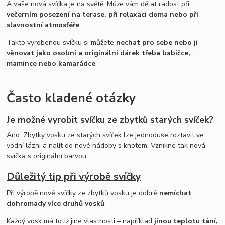
A vaše nová svíčka je na světě. Může vám dělat radost při
večerním posezení na terase, při relaxaci doma nebo při
slavnostní atmosféře
.
Takto vyrobenou svíčku si můžete
nechat pro sebe nebo ji
věnovat jako osobní a originální dárek třeba babičce,
mamince nebo kamarádce
.
Často kladené otázky
Je možné vyrobit svíčku ze zbytků starých svíček?
Ano. Zbytky vosku ze starých svíček lze jednoduše roztavit ve
vodní lázni a nalít do nové nádoby s knotem. Vznikne tak nová
svíčka s originální barvou.
Důležitý tip při výrobě svíčky
Při výrobě nové svíčky ze zbytků vosku je dobré
nemíchat
dohromady více druhů vosků
.
Každý vosk má totiž jiné vlastnosti – například
jinou teplotu tání,