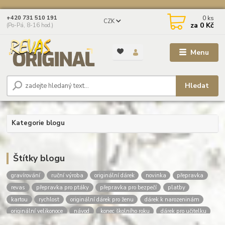
0
ks
+420 731 510 191
CZK
za
0 Kč
(Po-Pá, 8-16 hod.)
Menu
Hledat
Kategorie blogu
Štítky blogu
gravírování
ruční výroba
originální dárek
novinka
přepravka
revas
přepravka pro ptáky
přepravka pro bezpečí
platby
kartou
rychlost
originální dárek pro ženu
dárek k narozeninám
originální velikonoce
návod
konec školního roku
dárek pro učitelku
dárek pro učitele
dárky pro deváťáky
poděkování učitelce