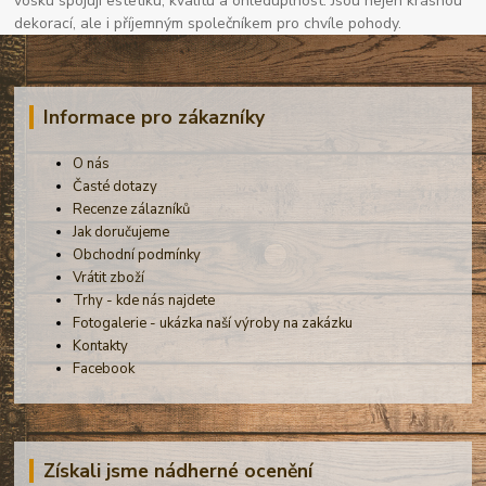
vosku spojují estetiku, kvalitu a ohleduplnost. Jsou nejen krásnou
dekorací, ale i příjemným společníkem pro chvíle pohody.
Informace pro zákazníky
O nás
Časté dotazy
Recenze zálazníků
Jak doručujeme
Obchodní podmínky
Vrátit zboží
Trhy - kde nás najdete
Fotogalerie - ukázka naší výroby na zakázku
Kontakty
Facebook
Získali jsme nádherné ocenění