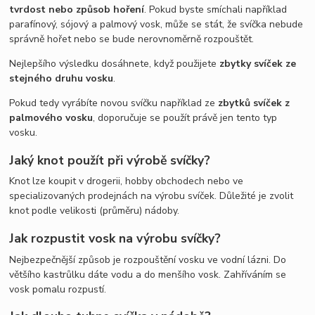
tvrdost nebo způsob hoření
. Pokud byste smíchali například
parafínový, sójový a palmový vosk, může se stát, že svíčka nebude
správně hořet nebo se bude nerovnoměrně rozpouštět.
Nejlepšího výsledku dosáhnete, když použijete
zbytky svíček ze
stejného druhu vosku
.
Pokud tedy vyrábíte novou svíčku například ze
zbytků svíček z
palmového vosku
, doporučuje se použít právě jen tento typ
vosku.
Jaký knot použít při výrobě svíčky?
Knot lze koupit v drogerii, hobby obchodech nebo ve
specializovaných prodejnách na výrobu svíček. Důležité je zvolit
knot podle velikosti (průměru) nádoby.
Jak rozpustit vosk na výrobu svíčky?
Nejbezpečnější způsob je rozpouštění vosku ve vodní lázni. Do
většího kastrůlku dáte vodu a do menšího vosk. Zahříváním se
vosk pomalu rozpustí.