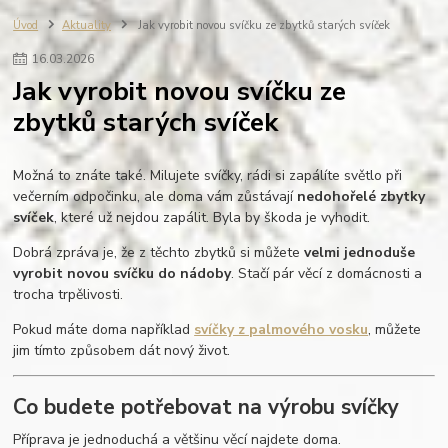
fotografie do dřeva
ručně vyráběné svíčky
zápisník s gravírováním
Úvod
Aktuality
Jak vyrobit novou svíčku ze zbytků starých svíček
výroba na zakázku
REVAS ORIGINAL
fotoalbum
vzpomínky
16
.
03
.
2026
dovolená
miminko
rodinné fotografie
dřevěné fotoalbum
Jak vyrobit novou svíčku ze
scrapbook
personalisovaný dárek
dřevo
dárková krabička
zbytků starých svíček
personalizace
svatba
dárek pro ženu
dárek pro muže
Možná to znáte také. Milujete svíčky, rádi si zapálíte světlo při
večerním odpočinku, ale doma vám zůstávají
nedohořelé zbytky
svíček
, které už nejdou zapálit. Byla by škoda je vyhodit.
Dobrá zpráva je, že z těchto zbytků si můžete
velmi jednoduše
vyrobit novou svíčku do nádoby
. Stačí pár věcí z domácnosti a
trocha trpělivosti.
Pokud máte doma například
svíčky z palmového vosku
, můžete
jim tímto způsobem dát nový život.
Co budete potřebovat na výrobu svíčky
Příprava je jednoduchá a většinu věcí najdete doma.