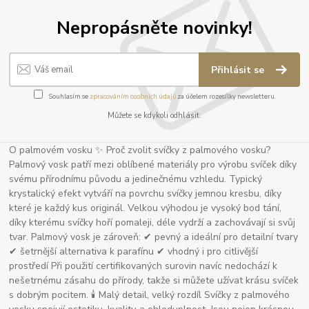
Nepropásněte novinky!
Přihlásit se
Souhlasím se
zpracováním osobních údajů
za účelem rozesílky newsletteru.
Můžete se kdykoli odhlásit.
O palmovém vosku ✨ Proč zvolit svíčky z palmového vosku?
Palmový vosk patří mezi oblíbené materiály pro výrobu svíček díky
svému přírodnímu původu a jedinečnému vzhledu. Typický
krystalický efekt vytváří na povrchu svíčky jemnou kresbu, díky
které je každý kus originál. Velkou výhodou je vysoký bod tání,
díky kterému svíčky hoří pomaleji, déle vydrží a zachovávají si svůj
tvar. Palmový vosk je zároveň: ✔ pevný a ideální pro detailní tvary
✔ šetrnější alternativa k parafínu ✔ vhodný i pro citlivější
prostředí Při použití certifikovaných surovin navíc nedochází k
nešetrnému zásahu do přírody, takže si můžete užívat krásu svíček
s dobrým pocitem. 🕯 Malý detail, velký rozdíl Svíčky z palmového