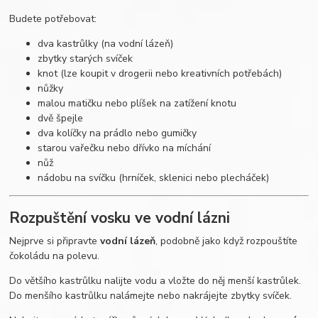
Budete potřebovat:
dva kastrůlky (na vodní lázeň)
zbytky starých svíček
knot (lze koupit v drogerii nebo kreativních potřebách)
nůžky
malou matičku nebo plíšek na zatížení knotu
dvě špejle
dva kolíčky na prádlo nebo gumičky
starou vařečku nebo dřívko na míchání
nůž
nádobu na svíčku (hrníček, sklenici nebo plecháček)
Rozpuštění vosku ve vodní lázni
Nejprve si připravte
vodní lázeň
, podobně jako když rozpouštíte
čokoládu na polevu.
Do většího kastrůlku nalijte vodu a vložte do něj menší kastrůlek.
Do menšího kastrůlku nalámejte nebo nakrájejte zbytky svíček.