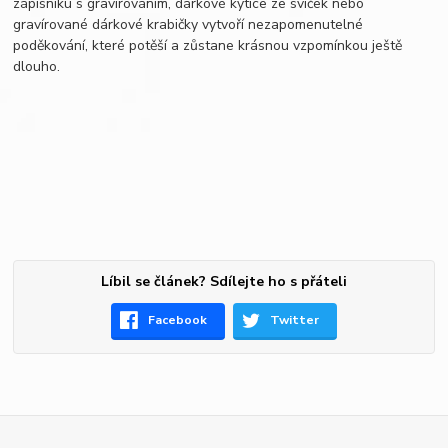
zápisníku s gravírováním, dárkové kytice ze svíček nebo
gravírované dárkové krabičky vytvoří nezapomenutelné
poděkování, které potěší a zůstane krásnou vzpomínkou ještě
dlouho.
Líbil se článek? Sdílejte ho s přáteli
Facebook
Twitter