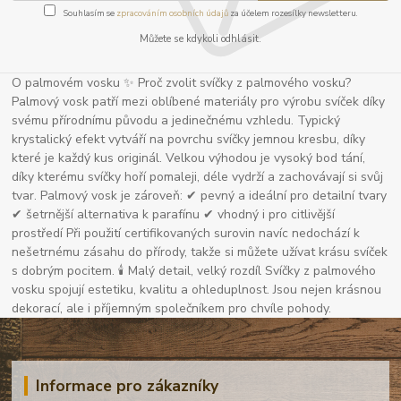
Souhlasím se
zpracováním osobních údajů
za účelem rozesílky newsletteru.
Můžete se kdykoli odhlásit.
O palmovém vosku ✨ Proč zvolit svíčky z palmového vosku?
Palmový vosk patří mezi oblíbené materiály pro výrobu svíček díky
svému přírodnímu původu a jedinečnému vzhledu. Typický
krystalický efekt vytváří na povrchu svíčky jemnou kresbu, díky
které je každý kus originál. Velkou výhodou je vysoký bod tání,
díky kterému svíčky hoří pomaleji, déle vydrží a zachovávají si svůj
tvar. Palmový vosk je zároveň: ✔ pevný a ideální pro detailní tvary
✔ šetrnější alternativa k parafínu ✔ vhodný i pro citlivější
prostředí Při použití certifikovaných surovin navíc nedochází k
nešetrnému zásahu do přírody, takže si můžete užívat krásu svíček
s dobrým pocitem. 🕯 Malý detail, velký rozdíl Svíčky z palmového
vosku spojují estetiku, kvalitu a ohleduplnost. Jsou nejen krásnou
dekorací, ale i příjemným společníkem pro chvíle pohody.
Informace pro zákazníky