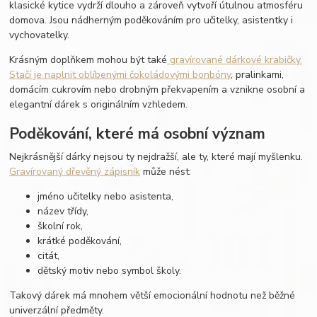
klasické kytice vydrží dlouho a zároveň vytvoří útulnou atmosféru
domova. Jsou nádherným poděkováním pro učitelky, asistentky i
vychovatelky.
Krásným doplňkem mohou být také
gravírované dárkové krabičky.
Stačí je naplnit oblíbenými čokoládovými bonbóny
, pralinkami,
domácím cukrovím nebo drobným překvapením a vznikne osobní a
elegantní dárek s originálním vzhledem.
Poděkování, které má osobní význam
Nejkrásnější dárky nejsou ty nejdražší, ale ty, které mají myšlenku.
Gravírovaný dřevěný zápisník
může nést:
jméno učitelky nebo asistenta,
název třídy,
školní rok,
krátké poděkování,
citát,
dětský motiv nebo symbol školy.
Takový dárek má mnohem větší emocionální hodnotu než běžné
univerzální předměty.