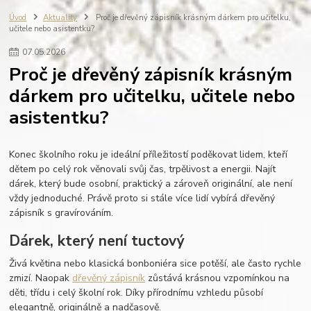
fotografie do dřeva
ručně vyráběné svíčky
zápisník s gravírováním
Úvod
Aktuality
Proč je dřevěný zápisník krásným dárkem pro učitelku,
učitele nebo asistentku?
výroba na zakázku
REVAS ORIGINAL
fotoalbum
vzpomínky
dovolená
miminko
rodinné fotografie
dřevěné fotoalbum
07
.
05
.
2026
scrapbook
personalisovaný dárek
dřevo
dárková krabička
Proč je dřevěný zápisník krásným
personalizace
svatba
dárek pro ženu
dárek pro muže
dárkem pro učitelku, učitele nebo
asistentku?
Konec školního roku je ideální příležitostí poděkovat lidem, kteří
dětem po celý rok věnovali svůj čas, trpělivost a energii. Najít
dárek, který bude osobní, praktický a zároveň originální, ale není
vždy jednoduché. Právě proto si stále více lidí vybírá dřevěný
zápisník s gravírováním.
Dárek, který není tuctový
Živá květina nebo klasická bonboniéra sice potěší, ale často rychle
zmizí. Naopak
dřevěný zápisník
zůstává krásnou vzpomínkou na
děti, třídu i celý školní rok. Díky přírodnímu vzhledu působí
elegantně, originálně a nadčasově.