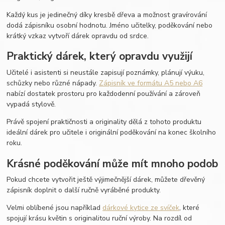
Každý kus je jedinečný díky kresbě dřeva a možnost gravírování
dodá zápisníku osobní hodnotu. Jméno učitelky, poděkování nebo
krátký vzkaz vytvoří dárek opravdu od srdce.
Praktický dárek, který opravdu využijí
Učitelé i asistenti si neustále zapisují poznámky, plánují výuku,
schůzky nebo různé nápady.
Zápisník ve formátu A5 nebo A6
nabízí dostatek prostoru pro každodenní používání a zároveň
vypadá stylově.
Právě spojení praktičnosti a originality dělá z tohoto produktu
ideální dárek pro učitele i originální poděkování na konec školního
roku.
Krásné poděkování může mít mnoho podob
Pokud chcete vytvořit ještě výjimečnější dárek, můžete dřevěný
zápisník doplnit o další ručně vyráběné produkty.
Velmi oblíbené jsou například
dárkové kytice ze svíček
, které
spojují krásu květin s originalitou ruční výroby. Na rozdíl od