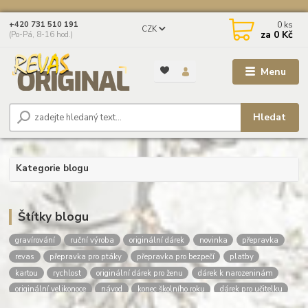
0
ks
+420 731 510 191
CZK
za
0 Kč
(Po-Pá, 8-16 hod.)
Menu
Hledat
Kategorie blogu
Štítky blogu
gravírování
ruční výroba
originální dárek
novinka
přepravka
revas
přepravka pro ptáky
přepravka pro bezpečí
platby
kartou
rychlost
originální dárek pro ženu
dárek k narozeninám
originální velikonoce
návod
konec školního roku
dárek pro učitelku
dárek pro učitele
dárky pro deváťáky
poděkování učitelce