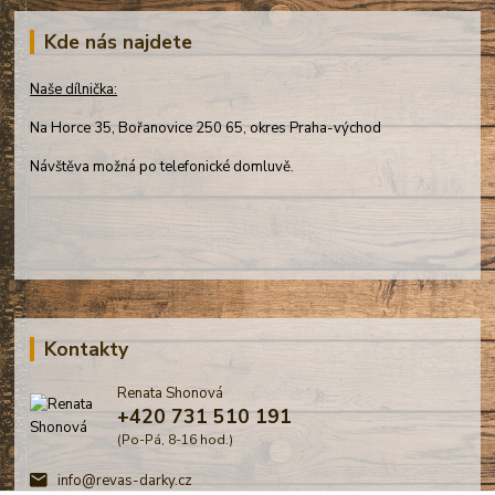
Kde nás najdete
Naše dílnička:
Na Horce 35, Bořanovice 250 65, okres Praha-východ
Návštěva možná po telefonické domluvě.
Kontakty
Renata Shonová
+420 731 510 191
(Po-Pá, 8-16 hod.)
info@revas-darky.cz