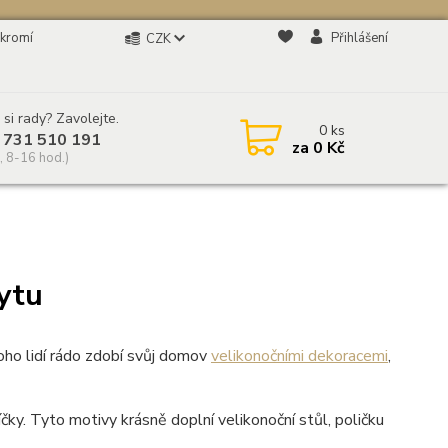
kromí
Přihlášení
CZK
 si rady? Zavolejte.
0
ks
 731 510 191
za
0 Kč
, 8-16 hod.)
bytu
oho lidí rádo zdobí svůj domov
velikonočními dekoracemi
,
víčky. Tyto motivy krásně doplní velikonoční stůl, poličku