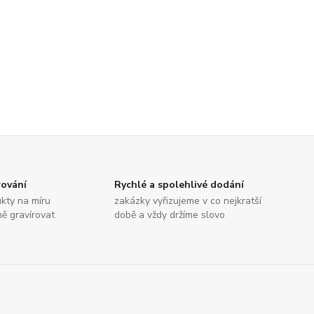
rování
Rychlé a spolehlivé dodání
kty na míru
zakázky vyřizujeme v co nejkratší
ně gravírovat
době a vždy držíme slovo