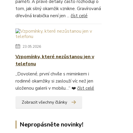
paměti. A právě detaily často rozhodují o
tom, jak silný okamžik vznikne. Gravírovaná
dřevěná krabička není jen ...
číst celé
23.05.2026
Vzpomínky, které nezůstanou jen v
telefonu
„Dovolené, první chvíle s miminkem i
rodinné okamžiky si zaslouží víc než jen
uloženou galerii v mobilu…“ ❤️
číst celé
Zobrazit všechny články
Nepropásněte novinky!