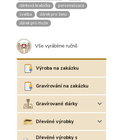
dárková krabička
personalizace
svatba
dárek pro ženu
dárek pro muže
Vše vyrábíme ručně.
Výroba na zakázku
Gravírování na zakázku
Gravírované dárky
Dřevěné výrobky
Dřevěné výrobky s