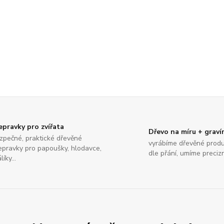
epravky pro zvířata
Dřevo na míru + graví
zpečné, praktické dřevěné
vyrábíme dřevěné produ
epravky pro papoušky, hlodavce,
dle přání, umíme preciz
líky...