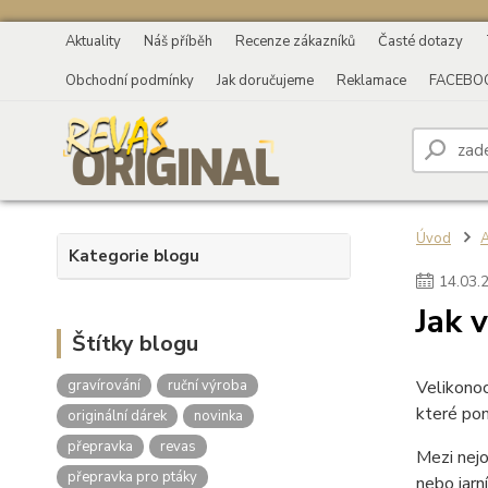
Aktuality
Náš příběh
Recenze zákazníků
Časté dotazy
Obchodní podmínky
Jak doručujeme
Reklamace
FACEBO
Úvod
A
Kategorie blogu
14
.
03
.
Jak 
Štítky blogu
gravírování
ruční výroba
Velikonoc
které pom
originální dárek
novinka
přepravka
revas
Mezi nejo
přepravka pro ptáky
nebo jarn