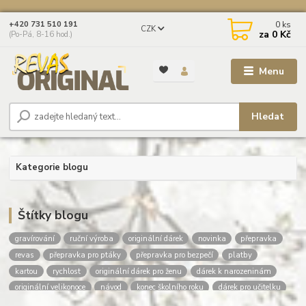
0
ks
+420 731 510 191
CZK
za
0 Kč
(Po-Pá, 8-16 hod.)
Menu
Hledat
Kategorie blogu
Štítky blogu
gravírování
ruční výroba
originální dárek
novinka
přepravka
revas
přepravka pro ptáky
přepravka pro bezpečí
platby
kartou
rychlost
originální dárek pro ženu
dárek k narozeninám
originální velikonoce
návod
konec školního roku
dárek pro učitelku
dárek pro učitele
dárky pro deváťáky
poděkování učitelce