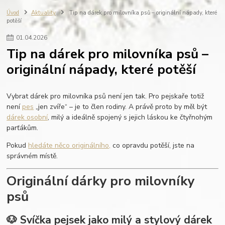
fotografie do dřeva
ručně vyráběné svíčky
zápisník s gravírováním
Úvod
Aktuality
Tip na dárek pro milovníka psů – originální nápady, které
potěší
výroba na zakázku
REVAS ORIGINAL
fotoalbum
vzpomínky
dovolená
miminko
rodinné fotografie
dřevěné fotoalbum
01
.
04
.
2026
scrapbook
personalisovaný dárek
dřevo
dárková krabička
Tip na dárek pro milovníka psů –
personalizace
svatba
dárek pro ženu
dárek pro muže
originální nápady, které potěší
Vybrat dárek pro milovníka psů není jen tak. Pro pejskaře totiž
není
pes
„jen zvíře“ – je to člen rodiny. A právě proto by měl být
dárek osobní
, milý a ideálně spojený s jejich láskou ke čtyřnohým
parťákům.
Pokud
hledáte něco originálního,
co opravdu potěší, jste na
správném místě.
Originální dárky pro milovníky
psů
🐶 Svíčka pejsek jako milý a stylový dárek