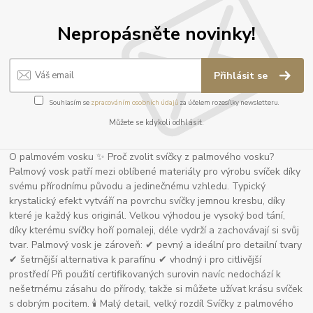
Nepropásněte novinky!
Přihlásit se
Souhlasím se
zpracováním osobních údajů
za účelem rozesílky newsletteru.
Můžete se kdykoli odhlásit.
O palmovém vosku ✨ Proč zvolit svíčky z palmového vosku?
Palmový vosk patří mezi oblíbené materiály pro výrobu svíček díky
svému přírodnímu původu a jedinečnému vzhledu. Typický
krystalický efekt vytváří na povrchu svíčky jemnou kresbu, díky
které je každý kus originál. Velkou výhodou je vysoký bod tání,
díky kterému svíčky hoří pomaleji, déle vydrží a zachovávají si svůj
tvar. Palmový vosk je zároveň: ✔ pevný a ideální pro detailní tvary
✔ šetrnější alternativa k parafínu ✔ vhodný i pro citlivější
prostředí Při použití certifikovaných surovin navíc nedochází k
nešetrnému zásahu do přírody, takže si můžete užívat krásu svíček
s dobrým pocitem. 🕯 Malý detail, velký rozdíl Svíčky z palmového