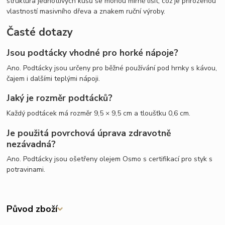
struktura jednotlivých kusů se mohou mírně lišit, což je přirozenou
vlastností masivního dřeva a znakem ruční výroby.
Časté dotazy
Jsou podtácky vhodné pro horké nápoje?
Ano. Podtácky jsou určeny pro běžné používání pod hrnky s kávou,
čajem i dalšími teplými nápoji.
Jaký je rozměr podtácků?
Každý podtácek má rozměr 9,5 × 9,5 cm a tloušťku 0,6 cm.
Je použitá povrchová úprava zdravotně
nezávadná?
Ano. Podtácky jsou ošetřeny olejem Osmo s certifikací pro styk s
potravinami.
Původ zboží