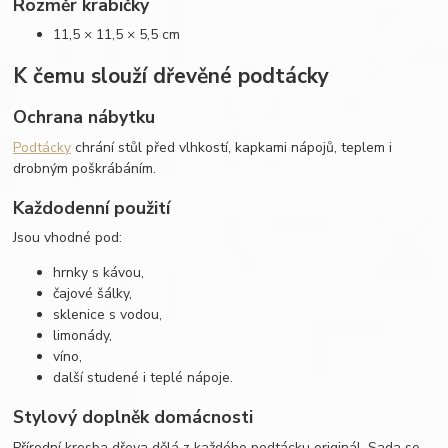
Rozměr krabičky
11,5 × 11,5 × 5,5 cm
K čemu slouží dřevěné podtácky
Ochrana nábytku
Podtácky
chrání stůl před vlhkostí, kapkami nápojů, teplem i
drobným poškrábáním.
Každodenní použití
Jsou vhodné pod:
hrnky s kávou,
čajové šálky,
sklenice s vodou,
limonády,
víno,
další studené i teplé nápoje.
Stylový doplněk domácnosti
Přírodní kresba dřeva dělá z každého podtácku originál. Sada se