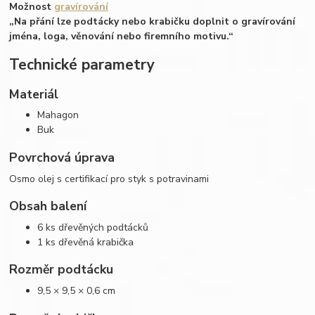
Možnost
gravírování
„Na přání lze podtácky nebo krabičku doplnit o gravírování
jména, loga, věnování nebo firemního motivu.“
Technické parametry
Materiál
Mahagon
Buk
Povrchová úprava
Osmo olej s certifikací pro styk s potravinami
Obsah balení
6 ks dřevěných podtácků
1 ks dřevěná krabička
Rozměr podtácku
9,5 × 9,5 × 0,6 cm