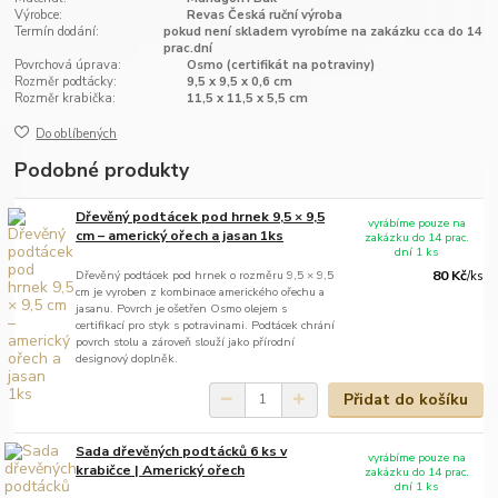
Výrobce:
Revas Česká ruční výroba
Termín dodání:
pokud není skladem vyrobíme na zakázku cca do 14
prac.dní
Povrchová úprava:
Osmo (certifikát na potraviny)
Rozměr podtácky:
9,5 x 9,5 x 0,6 cm
Rozměr krabička:
11,5 x 11,5 x 5,5 cm
Do oblíbených
Podobné produkty
Dřevěný podtácek pod hrnek 9,5 × 9,5
vyrábíme pouze na
cm – americký ořech a jasan 1ks
zakázku do 14 prac.
dní 1 ks
Dřevěný podtácek pod hrnek o rozměru 9,5 × 9,5
80 Kč
/
ks
cm je vyroben z kombinace amerického ořechu a
jasanu. Povrch je ošetřen Osmo olejem s
certifikací pro styk s potravinami. Podtácek chrání
povrch stolu a zároveň slouží jako přírodní
designový doplněk.
Přidat do košíku
Sada dřevěných podtácků 6 ks v
vyrábíme pouze na
krabičce | Americký ořech
zakázku do 14 prac.
dní 1 ks