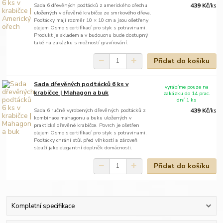
Sada 6 dřevěných podtácků z amerického ořechu
439 Kč
/
ks
uložených v dřevěné krabičce ze smrkového dřeva.
Podtácky mají rozměr 10 × 10 cm a jsou ošetřeny
olejem Osmo s certifikací pro styk s potravinami.
Produkt je skladem a v budoucnu bude dostupný
také na zakázku s možností gravírování.
Přidat do košíku
Sada dřevěných podtácků 6 ks v
vyrábíme pouze na
krabičce | Mahagon a buk
zakázku do 14 prac.
dní 1 ks
Sada 6 ručně vyrobených dřevěných podtácků z
439 Kč
/
ks
kombinace mahagonu a buku uložených v
praktické dřevěné krabičce. Povrch je ošetřen
olejem Osmo s certifikací pro styk s potravinami.
Podtácky chrání stůl před vlhkostí a zároveň
slouží jako elegantní doplněk domácnosti.
Přidat do košíku
Kompletní specifikace