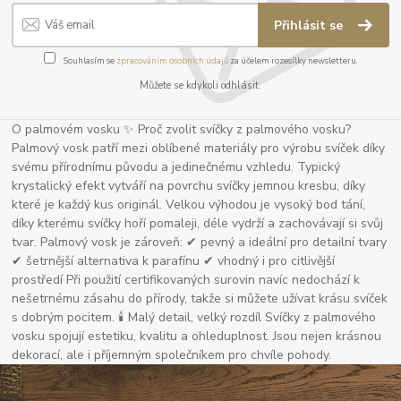
Přihlásit se
Souhlasím se
zpracováním osobních údajů
za účelem rozesílky newsletteru.
Můžete se kdykoli odhlásit.
O palmovém vosku ✨ Proč zvolit svíčky z palmového vosku?
Palmový vosk patří mezi oblíbené materiály pro výrobu svíček díky
svému přírodnímu původu a jedinečnému vzhledu. Typický
krystalický efekt vytváří na povrchu svíčky jemnou kresbu, díky
které je každý kus originál. Velkou výhodou je vysoký bod tání,
díky kterému svíčky hoří pomaleji, déle vydrží a zachovávají si svůj
tvar. Palmový vosk je zároveň: ✔ pevný a ideální pro detailní tvary
✔ šetrnější alternativa k parafínu ✔ vhodný i pro citlivější
prostředí Při použití certifikovaných surovin navíc nedochází k
nešetrnému zásahu do přírody, takže si můžete užívat krásu svíček
s dobrým pocitem. 🕯 Malý detail, velký rozdíl Svíčky z palmového
vosku spojují estetiku, kvalitu a ohleduplnost. Jsou nejen krásnou
dekorací, ale i příjemným společníkem pro chvíle pohody.