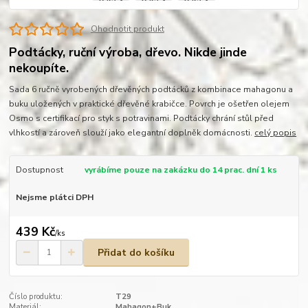
Ohodnotit produkt
Podtácky, ruční výroba, dřevo. Nikde jinde
nekoupíte.
Sada 6 ručně vyrobených dřevěných podtácků z kombinace mahagonu a
buku uložených v praktické dřevěné krabičce. Povrch je ošetřen olejem
Osmo s certifikací pro styk s potravinami. Podtácky chrání stůl před
vlhkostí a zároveň slouží jako elegantní doplněk domácnosti.
celý popis
Dostupnost
vyrábíme pouze na zakázku do 14 prac. dní 1 ks
Nejsme plátci DPH
439 Kč
/
ks
Přidat do košíku
Číslo produktu:
T29
Materiál:
Mahagon+Buk