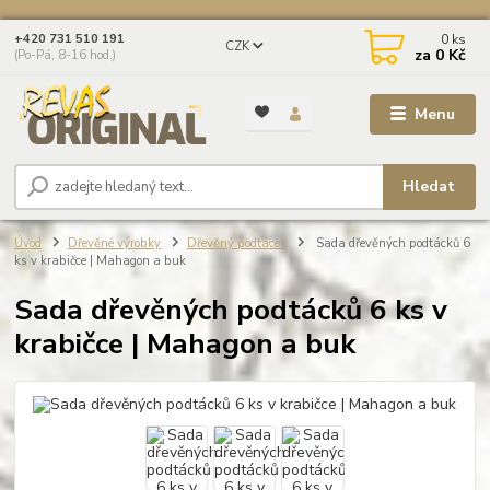
0
ks
+420 731 510 191
CZK
za
0 Kč
(Po-Pá, 8-16 hod.)
Menu
Hledat
Úvod
Dřevěné výrobky
Dřevěný podtácek
Sada dřevěných podtácků 6
ks v krabičce | Mahagon a buk
Sada dřevěných podtácků 6 ks v
krabičce | Mahagon a buk