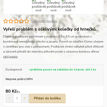
Ohodnotit produkt
Vyřeší problém s ošklivými kolečky od hrnečků.
Dřevěný podtácek pod hrnek o rozměru 9,5 × 9,5 cm je vyroben z
kombinace amerického ořechu a jasanu. Povrch je ošetřen Osmo olejem
s certifikací pro styk s potravinami. Podtácek chrání nábytek před vlhkostí
a zároveň přináší do interiéru přírodní prvek s výraznou kresbou dřeva.
celý popis
Dostupnost
vyrábíme pouze na zakázku do 14 prac. dní 1 ks
Nejsme plátci DPH
80 Kč
/
ks
Přidat do košíku