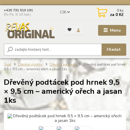
0
ks
+420 731 510 191
CZK
za
0 Kč
(Po-Pá, 8-16 hod.)
Menu
Hledat
Úvod
Dřevěné výrobky
Dřevěný podtácek
Dřevěný podtácek pod hrnek
9,5 × 9,5 cm – americký ořech a jasan 1ks
Dřevěný podtácek pod hrnek 9,5
× 9,5 cm – americký ořech a jasan
1ks