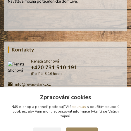
Návštěva možná po telefonické domluvě.
Kontakty
Renata Shonová
+420 731 510 191
(Po-Pá, 8-16 hod.)
info@revas-darky.cz
Zpracování cookies
Náš e-shop a partneři potřebují Váš
souhlas
s použitím souborů
cookies, aby Vám mohli zobrazovat informace týkající se Vašich
zájmů.
© Renata Shonová - Revas -