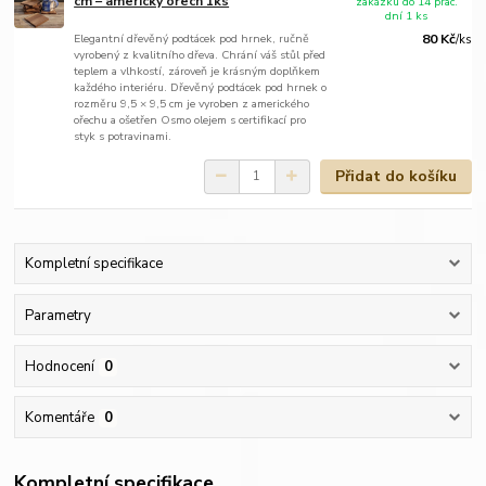
cm – americký ořech 1ks
zakázku do 14 prac.
dní 1 ks
Elegantní dřevěný podtácek pod hrnek, ručně
80 Kč
/
ks
vyrobený z kvalitního dřeva. Chrání váš stůl před
teplem a vlhkostí, zároveň je krásným doplňkem
každého interiéru. Dřevěný podtácek pod hrnek o
rozměru 9,5 × 9,5 cm je vyroben z amerického
ořechu a ošetřen Osmo olejem s certifikací pro
styk s potravinami.
Přidat do košíku
Kompletní specifikace
Parametry
Hodnocení
0
Komentáře
0
Kompletní specifikace