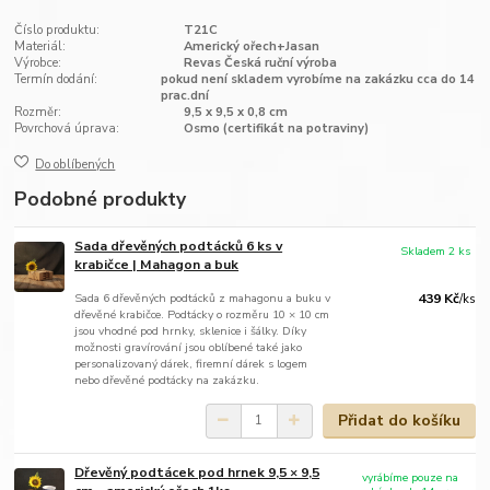
Číslo produktu:
T21C
Materiál:
Americký ořech+Jasan
Výrobce:
Revas Česká ruční výroba
Termín dodání:
pokud není skladem vyrobíme na zakázku cca do 14
prac.dní
Rozměr:
9,5 x 9,5 x 0,8 cm
Povrchová úprava:
Osmo (certifikát na potraviny)
Do oblíbených
Podobné produkty
Sada dřevěných podtácků 6 ks v
Skladem 2 ks
krabičce | Mahagon a buk
Sada 6 dřevěných podtácků z mahagonu a buku v
439 Kč
/
ks
dřevěné krabičce. Podtácky o rozměru 10 × 10 cm
jsou vhodné pod hrnky, sklenice i šálky. Díky
možnosti gravírování jsou oblíbené také jako
personalizovaný dárek, firemní dárek s logem
nebo dřevěné podtácky na zakázku.
Přidat do košíku
Dřevěný podtácek pod hrnek 9,5 × 9,5
vyrábíme pouze na