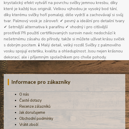
krystalický efekt vytváří na povrchu svíčky jemnou kresbu, díky
které je každý kus originál. Velkou výhodou je vysoký bod tání,
díky kterému svíčky hoří pomaleji, déle vydrží a zachovávají si svůj
tvar. Palmový vosk je zároveň: ✔ pevný a ideální pro detailní tvary
✔ šetrnější alternativa k parafínu ✔ vhodný i pro citlivější
prostředí Při použití certifikovaných surovin navíc nedochází k
nešetrnému zásahu do přírody, takže si můžete užívat krásu svíček
s dobrým pocitem. 🕯 Malý detail, velký rozdíl Svíčky z palmového
vosku spojují estetiku, kvalitu a ohleduplnost. Jsou nejen krásnou
dekorací, ale i příjemným společníkem pro chvíle pohody.
Informace pro zákazníky
O nás
Časté dotazy
Recenze zálazníků
Jak doručujeme
Obchodní podmínky
Vrátit zboží