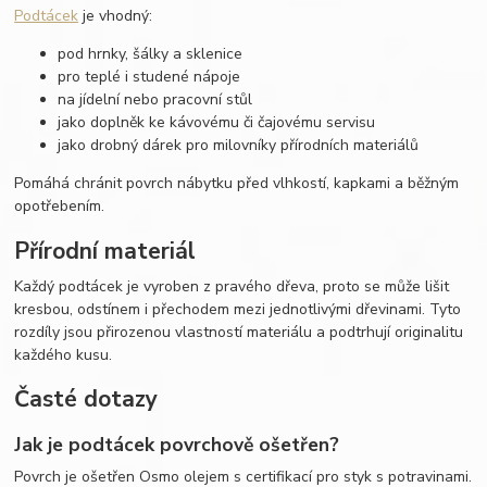
Podtácek
je vhodný:
pod hrnky, šálky a sklenice
pro teplé i studené nápoje
na jídelní nebo pracovní stůl
jako doplněk ke kávovému či čajovému servisu
jako drobný dárek pro milovníky přírodních materiálů
Pomáhá chránit povrch nábytku před vlhkostí, kapkami a běžným
opotřebením.
Přírodní materiál
Každý podtácek je vyroben z pravého dřeva, proto se může lišit
kresbou, odstínem i přechodem mezi jednotlivými dřevinami. Tyto
rozdíly jsou přirozenou vlastností materiálu a podtrhují originalitu
každého kusu.
Časté dotazy
Jak je podtácek povrchově ošetřen?
Povrch je ošetřen Osmo olejem s certifikací pro styk s potravinami.