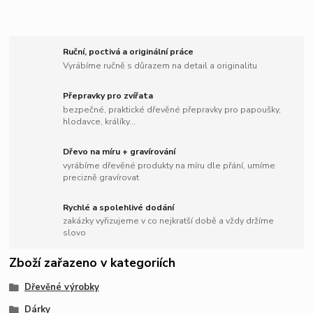
Ruční, poctivá a originální práce
Vyrábíme ručně s důrazem na detail a originalitu
Přepravky pro zvířata
bezpečné, praktické dřevěné přepravky pro papoušky,
hlodavce, králíky...
Dřevo na míru + gravírování
vyrábíme dřevěné produkty na míru dle přání, umíme
precizně gravírovat
Rychlé a spolehlivé dodání
zakázky vyřizujeme v co nejkratší době a vždy držíme
slovo
Zboží zařazeno v kategoriích
Dřevěné výrobky
Dárky