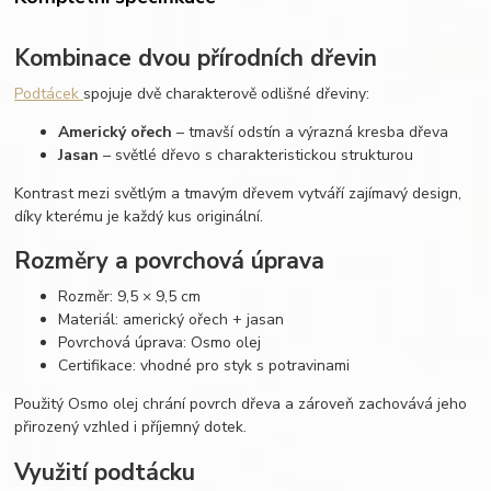
Kombinace dvou přírodních dřevin
Podtácek
spojuje dvě charakterově odlišné dřeviny:
Americký ořech
– tmavší odstín a výrazná kresba dřeva
Jasan
– světlé dřevo s charakteristickou strukturou
Kontrast mezi světlým a tmavým dřevem vytváří zajímavý design,
díky kterému je každý kus originální.
Rozměry a povrchová úprava
Rozměr: 9,5 × 9,5 cm
Materiál: americký ořech + jasan
Povrchová úprava: Osmo olej
Certifikace: vhodné pro styk s potravinami
Použitý Osmo olej chrání povrch dřeva a zároveň zachovává jeho
přirozený vzhled i příjemný dotek.
Využití podtácku