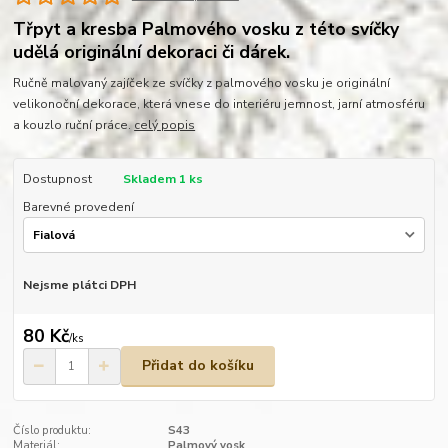
Třpyt a kresba Palmového vosku z této svíčky
udělá originální dekoraci či dárek.
Ručně malovaný zajíček ze svíčky z palmového vosku je originální
velikonoční dekorace, která vnese do interiéru jemnost, jarní atmosféru
a kouzlo ruční práce.
celý popis
Dostupnost
Skladem 1 ks
Barevné provedení
Nejsme plátci DPH
80 Kč
/
ks
Přidat do košíku
Číslo produktu:
S43
Materiál:
Palmový vosk