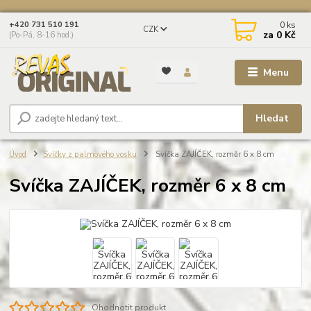
0
ks
+420 731 510 191
CZK
za
0 Kč
(Po-Pá, 8-16 hod.)
Menu
Hledat
Úvod
Svíčky z palmového vosku
Svíčka ZAJÍČEK, rozměr 6 x 8 cm
Svíčka ZAJÍČEK, rozměr 6 x 8 cm
Ohodnotit produkt