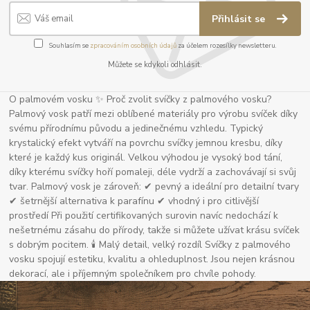
Přihlásit se
Souhlasím se
zpracováním osobních údajů
za účelem rozesílky newsletteru.
Můžete se kdykoli odhlásit.
O palmovém vosku ✨ Proč zvolit svíčky z palmového vosku?
Palmový vosk patří mezi oblíbené materiály pro výrobu svíček díky
svému přírodnímu původu a jedinečnému vzhledu. Typický
krystalický efekt vytváří na povrchu svíčky jemnou kresbu, díky
které je každý kus originál. Velkou výhodou je vysoký bod tání,
díky kterému svíčky hoří pomaleji, déle vydrží a zachovávají si svůj
tvar. Palmový vosk je zároveň: ✔ pevný a ideální pro detailní tvary
✔ šetrnější alternativa k parafínu ✔ vhodný i pro citlivější
prostředí Při použití certifikovaných surovin navíc nedochází k
nešetrnému zásahu do přírody, takže si můžete užívat krásu svíček
s dobrým pocitem. 🕯 Malý detail, velký rozdíl Svíčky z palmového
vosku spojují estetiku, kvalitu a ohleduplnost. Jsou nejen krásnou
dekorací, ale i příjemným společníkem pro chvíle pohody.