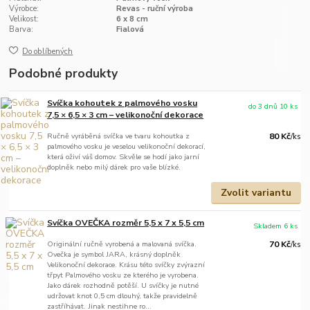
Výrobce:
Revas - ruční výroba
Velikost:
6 x 8 cm
Barva:
Fialová
Do oblíbených
Podobné produkty
Svíčka kohoutek z palmového vosku
do 3 dnů 10 ks
7,5 × 6,5 × 3 cm – velikonoční dekorace
Ručně vyráběná svíčka ve tvaru kohoutka z
80 Kč
/
ks
palmového vosku je veselou velikonoční dekorací,
která oživí váš domov. Skvěle se hodí jako jarní
doplněk nebo milý dárek pro vaše blízké.
Zvolit variantu
Svíčka OVEČKA rozměr 5,5 x 7 x 5,5 cm
Skladem 6 ks
Originální ručně vyrobená a malovaná svíčka.
70 Kč
/
ks
Ovečka je symbol JARA, krásný doplněk
Velikonoční dekorace. Krásu této svíčky zvýrazní
třpyt Palmového vosku ze kterého je vyrobena.
Jako dárek rozhodně potěší. U svíčky je nutné
udržovat knot 0,5 cm dlouhý, takže pravidelně
zastříhávat. Jinak nestihne ro...