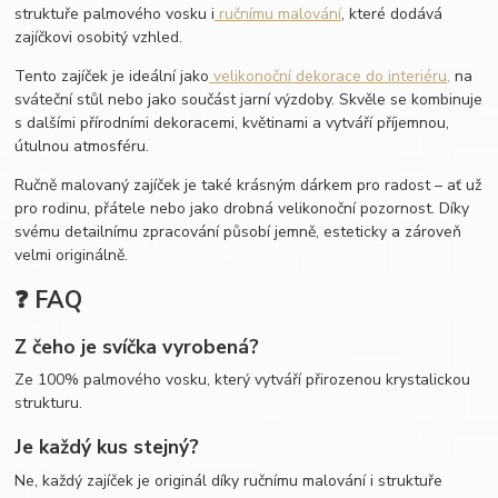
struktuře palmového vosku i
ručnímu malování
, které dodává
zajíčkovi osobitý vzhled.
Tento zajíček je ideální jako
velikonoční dekorace do interiéru,
na
sváteční stůl nebo jako součást jarní výzdoby. Skvěle se kombinuje
s dalšími přírodními dekoracemi, květinami a vytváří příjemnou,
útulnou atmosféru.
Ručně malovaný zajíček je také krásným dárkem pro radost – ať už
pro rodinu, přátele nebo jako drobná velikonoční pozornost. Díky
svému detailnímu zpracování působí jemně, esteticky a zároveň
velmi originálně.
❓ FAQ
Z čeho je svíčka vyrobená?
Ze 100% palmového vosku, který vytváří přirozenou krystalickou
strukturu.
Je každý kus stejný?
Ne, každý zajíček je originál díky ručnímu malování i struktuře