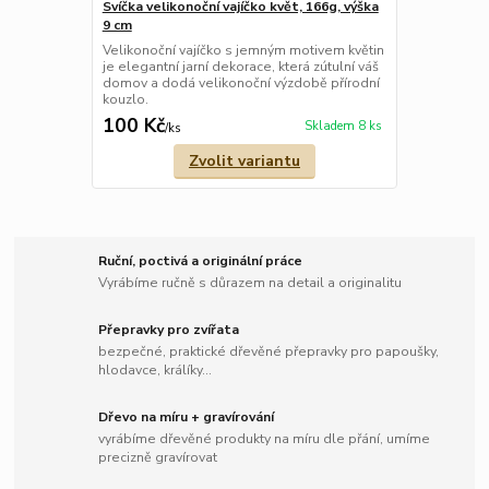
Svíčka velikonoční vajíčko květ, 166g, výška
9 cm
Velikonoční vajíčko s jemným motivem květin
je elegantní jarní dekorace, která zútulní váš
domov a dodá velikonoční výzdobě přírodní
kouzlo.
100 Kč
Skladem 8 ks
/
ks
Zvolit variantu
Ruční, poctivá a originální práce
Vyrábíme ručně s důrazem na detail a originalitu
Přepravky pro zvířata
bezpečné, praktické dřevěné přepravky pro papoušky,
hlodavce, králíky...
Dřevo na míru + gravírování
vyrábíme dřevěné produkty na míru dle přání, umíme
precizně gravírovat