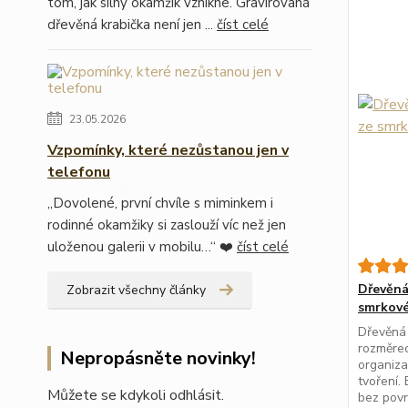
tom, jak silný okamžik vznikne. Gravírovaná
dřevěná krabička není jen ...
číst celé
23.05.2026
Vzpomínky, které nezůstanou jen v
telefonu
„Dovolené, první chvíle s miminkem i
rodinné okamžiky si zaslouží víc než jen
uloženou galerii v mobilu…“ ❤️
číst celé
Dřevěná
Zobrazit všechny články
smrkové
Dřevěná
rozměrec
Nepropásněte novinky!
organiza
tvoření.
Můžete se kdykoli odhlásit.
bez pov