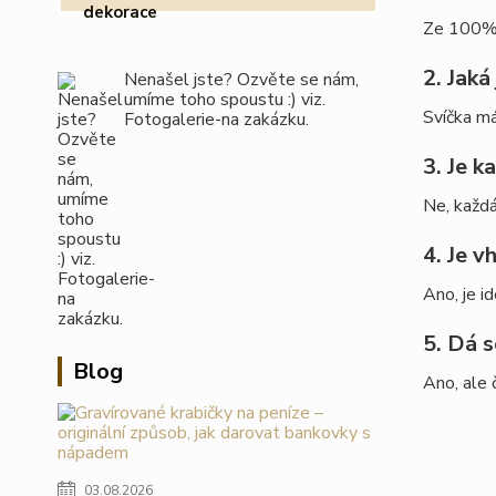
Ze 100% 
2. Jaká
Nenašel jste? Ozvěte se nám,
umíme toho spoustu :) viz.
Svíčka m
Fotogalerie-na zakázku.
3. Je k
Ne, každá
4. Je v
Ano, je id
5. Dá s
Blog
Ano, ale 
03.08.2026