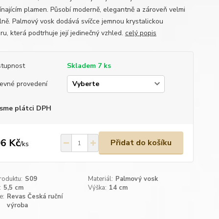
ínajícím plamen. Působí moderně, elegantně a zároveň velmi
álně. Palmový vosk dodává svíčce jemnou krystalickou
ru, která podtrhuje její jedinečný vzhled.
celý popis
tupnost
Skladem 7 ks
evné provedení
sme plátci DPH
6 Kč
Přidat do košíku
/
ks
roduktu:
S09
Materiál:
Palmový vosk
:
5,5 cm
Výška:
14 cm
e:
Revas Česká ruční
výroba