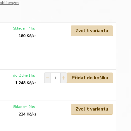
oblíbených
Skladem 4 ks
Zvolit variantu
160 Kč
/
ks
do týdne 1 ks
Přidat do košíku
1 248 Kč
/
ks
Skladem 9 ks
Zvolit variantu
224 Kč
/
ks