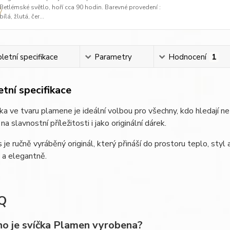
Betlémské světlo, hoří cca 90 hodin. Barevné provedení :
bílá, žlutá, čer...
etní specifikace
Parametry
Hodnocení
1
tní specifikace
ka ve tvaru plamene je ideální volbou pro všechny, kdo hledají ne
a slavnostní příležitosti i jako originální dárek.
 je ručně vyráběný originál, který přináší do prostoru teplo, st
 a elegantně.
Q
eho je svíčka Plamen vyrobena?