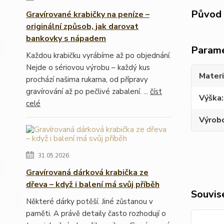
Původ 
Gravírované krabičky na peníze –
originální způsob, jak darovat
bankovky s nápadem
Param
Každou krabičku vyrábíme až po objednání.
Nejde o sériovou výrobu – každý kus
Materi
prochází našima rukama, od přípravy
gravírování až po pečlivé zabalení. ...
číst
Výška
celé
Výrob
31.05.2026
Gravírovaná dárková krabička ze
dřeva – když i balení má svůj příběh
Souvise
Některé dárky potěší. Jiné zůstanou v
paměti. A právě detaily často rozhodují o