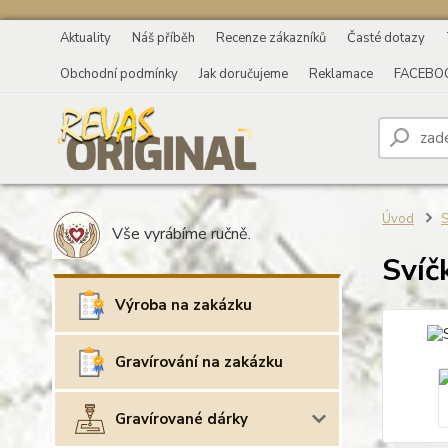
Aktuality
Náš příběh
Recenze zákazníků
Časté dotazy
Obchodní podmínky
Jak doručujeme
Reklamace
FACEBO
Úvod
S
Vše vyrábíme ručně.
Svíč
Výroba na zakázku
Gravírování na zakázku
Gravírované dárky