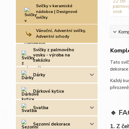
Svíčky v keramické
nádobce | Designové
svíčky
Vánoční, Adventní svíčky,
Kompl
Adventní schody
Komple
Svíčky z palmového
vosku - výroba na
zakázku
Tato svíč
dekorace n
Dárky
Každý kus
přirozeně
Dárkové kytice
Svatba
🔹 FA
Sezonní dekorace
1. Z č