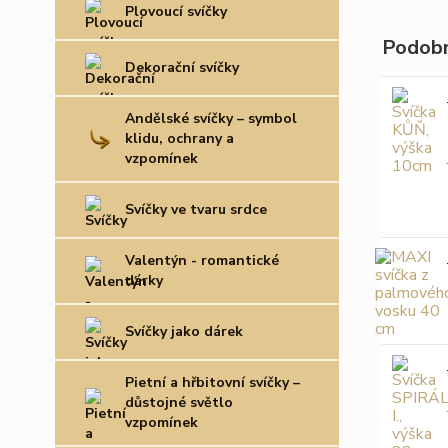
Plovoucí svíčky
Podobn
Dekorační svíčky
Andělské svíčky – symbol
klidu, ochrany a
vzpomínek
Svíčky ve tvaru srdce
Valentýn - romantické
dárky
Svíčky jako dárek
Pietní a hřbitovní svíčky –
důstojné světlo
vzpomínek