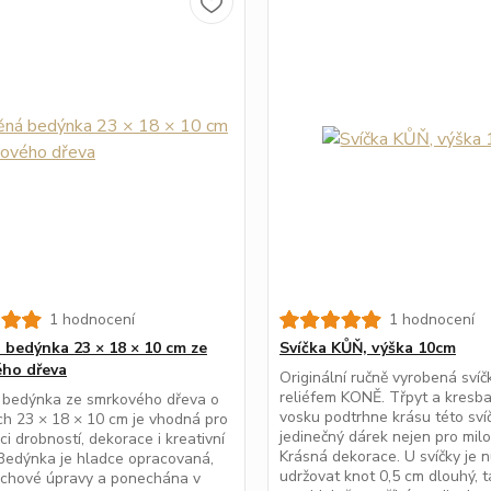
1 hodnocení
1 hodnocení
 bedýnka 23 × 18 × 10 cm ze
Svíčka KŮŇ, výška 10cm
ho dřeva
Originální ručně vyrobená svíč
reliéfem KONĚ. Třpyt a kresb
 bedýnka ze smrkového dřeva o
vosku podtrhne krásu této svíč
h 23 × 18 × 10 cm je vhodná pro
jedinečný dárek nejen pro milo
ci drobností, dekorace i kreativní
Krásná dekorace. U svíčky je 
 Bedýnka je hladce opracovaná,
udržovat knot 0,5 cm dlouhý, 
rchové úpravy a ponechána v