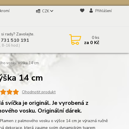
kromí
Přihlášení
CZK
 si rady? Zavolejte.
0
ks
 731 510 191
za
0 Kč
, 8-16 hod.)
ho vosku, výška 14 cm
ýška 14 cm
Ohodnotit produkt
á svíčka je originál. Je vyrobená z
ového vosku. Originální dárek.
 Plamen z palmového vosku o výšce 14 cm je výrazná ručně
ná dekorace, která zaujme svým dynamickým tvarem