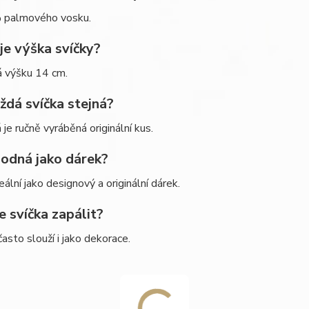
palmového vosku.
 je výška svíčky?
á výšku 14 cm.
aždá svíčka stejná?
 je ručně vyráběná originální kus.
hodná jako dárek?
eální jako designový a originální dárek.
e svíčka zapálit?
často slouží i jako dekorace.