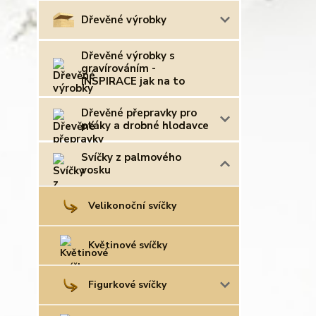
Dřevěné výrobky
Dřevěné výrobky s
gravírováním -
INSPIRACE jak na to
Dřevěné přepravky pro
ptáky a drobné hlodavce
Svíčky z palmového
vosku
Velikonoční svíčky
Květinové svíčky
Figurkové svíčky