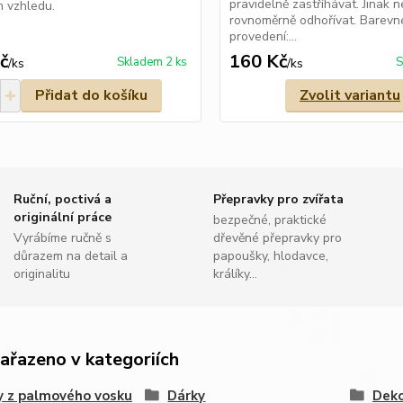
pravidelně zastříhávat. Jinak 
m vzhledu.
rovnoměrně odhořívat. Barevn
provedení:...
č
160 Kč
Skladem 2 ks
S
/
ks
/
ks
Přidat do košíku
Zvolit variantu
Ruční, poctivá a
Přepravky pro zvířata
originální práce
bezpečné, praktické
Vyrábíme ručně s
dřevěné přepravky pro
důrazem na detail a
papoušky, hlodavce,
originalitu
králíky...
zařazeno v kategoriích
y z palmového vosku
Dárky
Deko