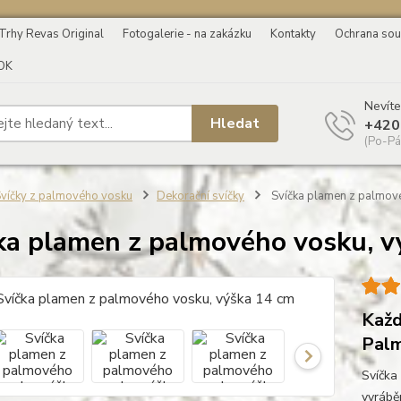
Trhy Revas Original
Fotogalerie - na zakázku
Kontakty
Ochrana sou
OK
Nevíte
Hledat
+420
(Po-Pá
víčky z palmového vosku
Dekorační svíčky
Svíčka plamen z palmové
ka plamen z palmového vosku, v
Každ
Palm
Svíčka
vyrábě