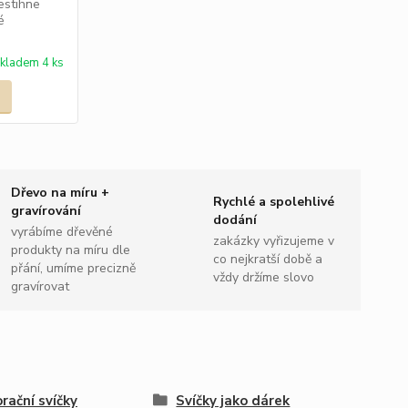
nestihne
é
kladem 4 ks
Dřevo na míru +
Rychlé a spolehlivé
gravírování
dodání
vyrábíme dřevěné
zakázky vyřizujeme v
produkty na míru dle
co nejkratší době a
přání, umíme precizně
vždy držíme slovo
gravírovat
rační svíčky
Svíčky jako dárek