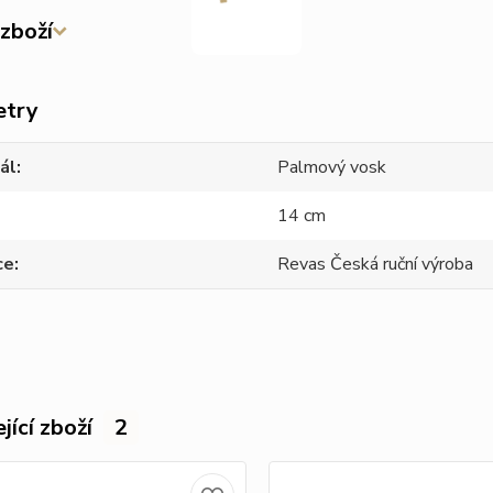
zboží
etry
ál
Palmový vosk
14 cm
ce
Revas Česká ruční výroba
jící zboží
2