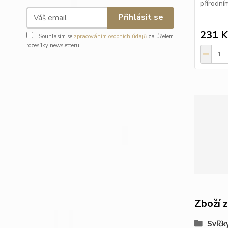
přírodní
Přihlásit se
231 K
Souhlasím se
zpracováním osobních údajů
za účelem
rozesílky newsletteru.
Zboží 
Svíčk