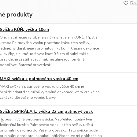
Do 
é produkty
Svíčka KŮŇ, výška 10cm
Originální ručně vyrobená svíčka s reliéfem KONĚ. Třpyt a
kresba Palmového vosku podtrhne krásu této svíčky,
jedinečný dárek nejen pro milovníky koní. Krásná dekorace.
U svíčky je nutné udržovat knot 0,5 cm dlouhý, takže
pravidelně zastříhávat. Jinak nestihne rovnoměrně
odhořívat. Barevné provedení:...
MAXI svíčka z palmového vosku 40 cm
MAXI svíčka z palmového vosku o výšce 40 cm je
nepřehlédnutelná ručně vyráběná dekorace, která vzniká na
zakázku dle vašeho výběru barvy.
Svíčka SPIRÁLA I., výška 22 cm palmový vosk
Robusní ručně vyrobená svíčka. Nepřehlédnutelný tvar.
Jedinečná kresba Palmového vosku z této svíčky udělá
originální dekoraci do Vašeho obýváku. Tato svíčka bude i
originální dárek pro jakoukoli příležitost. Velmi oblíbená na