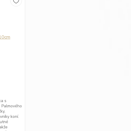
ka s
a Palmového
ky,
vníky koní.
nutné
takže