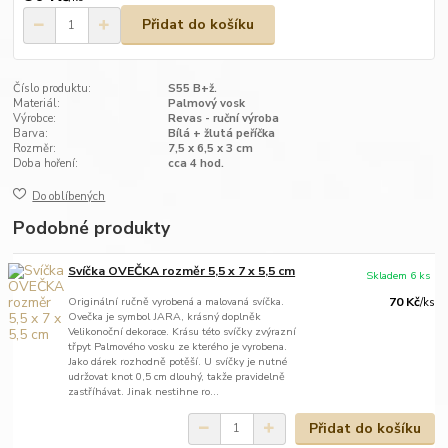
Přidat do košíku
Číslo produktu:
S55 B+ž.
Materiál:
Palmový vosk
Výrobce:
Revas - ruční výroba
Barva:
Bílá + žlutá peříčka
Rozměr:
7,5 x 6,5 x 3 cm
Doba hoření:
cca 4 hod.
Do oblíbených
Podobné produkty
Svíčka OVEČKA rozměr 5,5 x 7 x 5,5 cm
Skladem 6 ks
Originální ručně vyrobená a malovaná svíčka.
70 Kč
/
ks
Ovečka je symbol JARA, krásný doplněk
Velikonoční dekorace. Krásu této svíčky zvýrazní
třpyt Palmového vosku ze kterého je vyrobena.
Jako dárek rozhodně potěší. U svíčky je nutné
udržovat knot 0,5 cm dlouhý, takže pravidelně
zastříhávat. Jinak nestihne ro...
Přidat do košíku