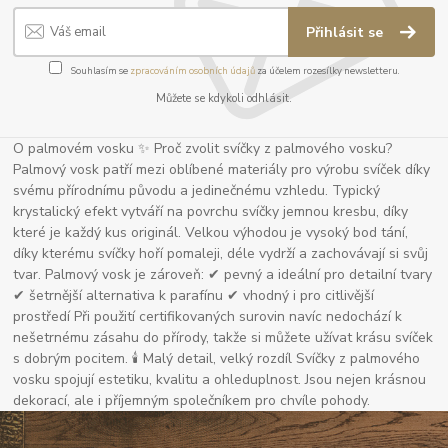
Přihlásit se
Souhlasím se
zpracováním osobních údajů
za účelem rozesílky newsletteru.
Můžete se kdykoli odhlásit.
O palmovém vosku ✨ Proč zvolit svíčky z palmového vosku?
Palmový vosk patří mezi oblíbené materiály pro výrobu svíček díky
svému přírodnímu původu a jedinečnému vzhledu. Typický
krystalický efekt vytváří na povrchu svíčky jemnou kresbu, díky
které je každý kus originál. Velkou výhodou je vysoký bod tání,
díky kterému svíčky hoří pomaleji, déle vydrží a zachovávají si svůj
tvar. Palmový vosk je zároveň: ✔ pevný a ideální pro detailní tvary
✔ šetrnější alternativa k parafínu ✔ vhodný i pro citlivější
prostředí Při použití certifikovaných surovin navíc nedochází k
nešetrnému zásahu do přírody, takže si můžete užívat krásu svíček
s dobrým pocitem. 🕯 Malý detail, velký rozdíl Svíčky z palmového
vosku spojují estetiku, kvalitu a ohleduplnost. Jsou nejen krásnou
dekorací, ale i příjemným společníkem pro chvíle pohody.