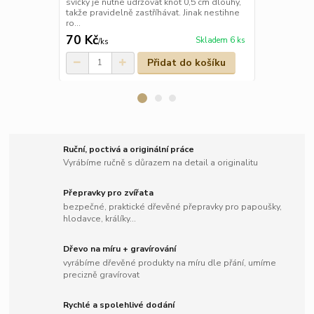
svíčky je nutné udržovat knot 0,5 cm dlouhý,
takže pravidelně zastříhávat. Jinak nestihne
ro...
70 Kč
100 Kč
Skladem 6 ks
/
ks
/
ks
Přidat do košíku
Ruční, poctivá a originální práce
Vyrábíme ručně s důrazem na detail a originalitu
Přepravky pro zvířata
bezpečné, praktické dřevěné přepravky pro papoušky,
hlodavce, králíky...
Dřevo na míru + gravírování
vyrábíme dřevěné produkty na míru dle přání, umíme
precizně gravírovat
Rychlé a spolehlivé dodání