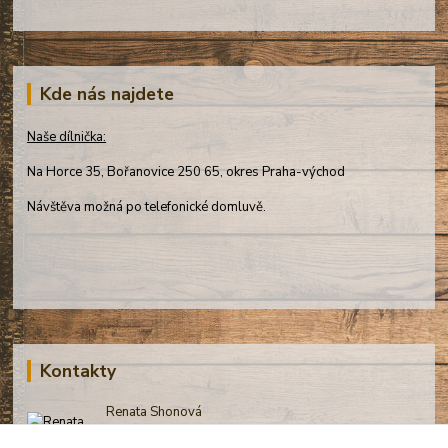
Kde nás najdete
Naše dílnička:
Na Horce 35, Bořanovice 250 65, okres Praha-východ
Návštěva možná po telefonické domluvě.
Kontakty
Renata Shonová
+420 731 510 191