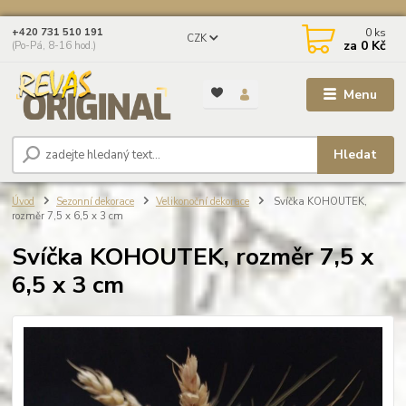
0
ks
+420 731 510 191
CZK
za
0 Kč
(Po-Pá, 8-16 hod.)
Menu
Hledat
Úvod
Sezonní dekorace
Velikonoční dekorace
Svíčka KOHOUTEK,
rozměr 7,5 x 6,5 x 3 cm
Svíčka KOHOUTEK, rozměr 7,5 x
6,5 x 3 cm