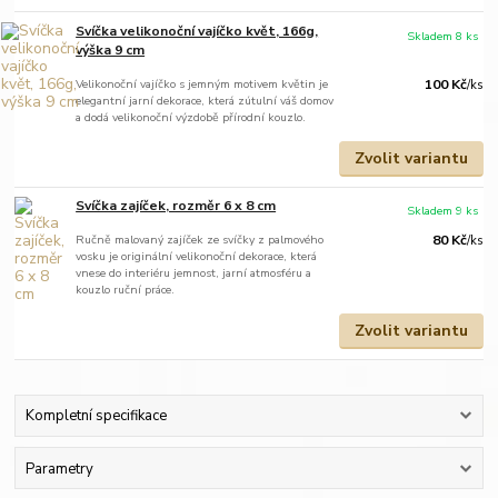
Svíčka velikonoční vajíčko květ, 166g,
Skladem 8 ks
výška 9 cm
Velikonoční vajíčko s jemným motivem květin je
100 Kč
/
ks
elegantní jarní dekorace, která zútulní váš domov
a dodá velikonoční výzdobě přírodní kouzlo.
Zvolit variantu
Svíčka zajíček, rozměr 6 x 8 cm
Skladem 9 ks
Ručně malovaný zajíček ze svíčky z palmového
80 Kč
/
ks
vosku je originální velikonoční dekorace, která
vnese do interiéru jemnost, jarní atmosféru a
kouzlo ruční práce.
Zvolit variantu
Kompletní specifikace
Parametry