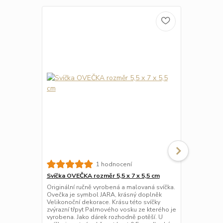
Svíčka velik
1 hodnocení
9 cm
Svíčka OVEČKA rozměr 5,5 x 7 x 5,5 cm
Velikonoční 
Originální ručně vyrobená a malovaná svíčka.
je elegantní 
Ovečka je symbol JARA, krásný doplněk
domov a dod
Velikonoční dekorace. Krásu této svíčky
kouzlo.
zvýrazní třpyt Palmového vosku ze kterého je
vyrobena. Jako dárek rozhodně potěší. U