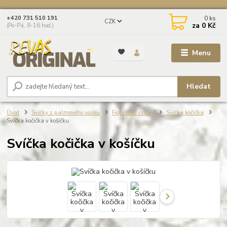
0
ks
+420 731 510 191
CZK
za
0 Kč
(Po-Pá, 8-16 hod.)
Menu
Hledat
Úvod
Svíčky z palmového vosku
Figurkové svíčky
Svíčka kočička
Svíčka kočička v košíčku
Svíčka kočička v košíčku