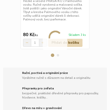
Hezké a veselé PRASÁTKO z Palmového
Svíčka ježeč
vosku. Ručně vyrobená a malovaná svíčka.
Originální r
Jistě potěší i jako originální Vánoční dárek.
podobě rozto
Třpyt a kresba Palmového vosku z této
dekorace. Po
svíčky udělá originální dárek či dekoraci.
vyrobena z p
Palmový vosk, bez parfemace.
vosk. Mohlo 
https://www.
darek Palmo
80 Kč
123 Kč
Skladem 3 ks
/
ks
/
ks
Přidat do košíku
Ruční, poctivá a originální práce
Vyrábíme ručně s důrazem na detail a originalitu
Přepravky pro zvířata
bezpečné, praktické dřevěné přepravky pro papoušky,
hlodavce, králíky...
Dřevo na míru + gravírování