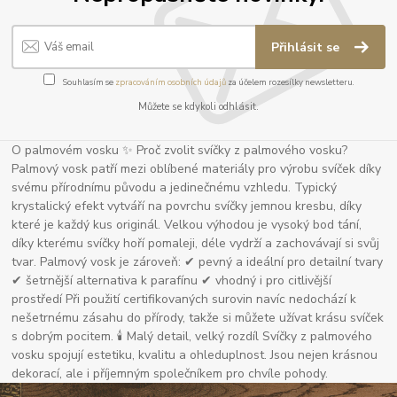
Přihlásit se
Souhlasím se
zpracováním osobních údajů
za účelem rozesílky newsletteru.
Můžete se kdykoli odhlásit.
O palmovém vosku ✨ Proč zvolit svíčky z palmového vosku?
Palmový vosk patří mezi oblíbené materiály pro výrobu svíček díky
svému přírodnímu původu a jedinečnému vzhledu. Typický
krystalický efekt vytváří na povrchu svíčky jemnou kresbu, díky
které je každý kus originál. Velkou výhodou je vysoký bod tání,
díky kterému svíčky hoří pomaleji, déle vydrží a zachovávají si svůj
tvar. Palmový vosk je zároveň: ✔ pevný a ideální pro detailní tvary
✔ šetrnější alternativa k parafínu ✔ vhodný i pro citlivější
prostředí Při použití certifikovaných surovin navíc nedochází k
nešetrnému zásahu do přírody, takže si můžete užívat krásu svíček
s dobrým pocitem. 🕯 Malý detail, velký rozdíl Svíčky z palmového
vosku spojují estetiku, kvalitu a ohleduplnost. Jsou nejen krásnou
dekorací, ale i příjemným společníkem pro chvíle pohody.