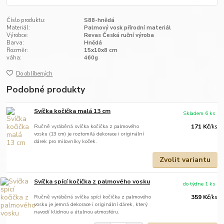
Číslo produktu:
S88-hnědá
Materiál:
Palmový vosk přírodní materiál
Výrobce:
Revas Česká ruční výroba
Barva:
Hnědá
Rozměr:
15x10x8 cm
váha:
460g
Do oblíbených
Podobné produkty
Svíčka kočička malá 13 cm
Skladem 6 ks
Ručně vyráběná svíčka kočička z palmového
171 Kč
/
ks
vosku (13 cm) je roztomilá dekorace i originální
dárek pro milovníky koček.
Zvolit variantu
Svíčka spící kočička z palmového vosku
do týdne 1 ks
Ručně vyráběná svíčka spící kočička z palmového
359 Kč
/
ks
vosku je jemná dekorace i originální dárek, který
navodí klidnou a útulnou atmosféru.