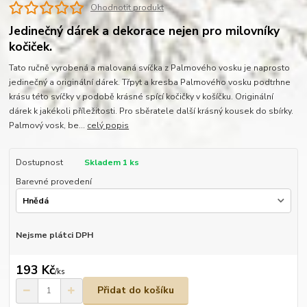
Ohodnotit produkt
Jedinečný dárek a dekorace nejen pro milovníky
kočiček.
Tato ručně vyrobená a malovaná svíčka z Palmového vosku je naprosto
jedinečný a originální dárek. Třpyt a kresba Palmového vosku podtrhne
krásu této svíčky v podobě krásné spící kočičky v košíčku. Originální
dárek k jakékoli příležitosti. Pro sběratele další krásný kousek do sbírky.
Palmový vosk, be...
celý popis
Dostupnost
Skladem 1 ks
Barevné provedení
Nejsme plátci DPH
193 Kč
/
ks
Přidat do košíku