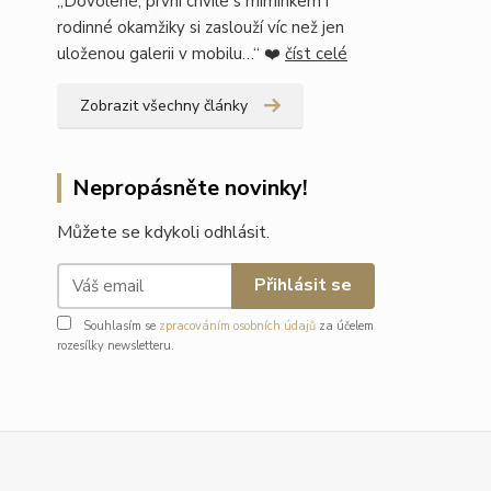
„Dovolené, první chvíle s miminkem i
rodinné okamžiky si zaslouží víc než jen
uloženou galerii v mobilu…“ ❤️
číst celé
Zobrazit všechny články
Nepropásněte novinky!
Můžete se kdykoli odhlásit.
Přihlásit se
Souhlasím se
zpracováním osobních údajů
za účelem
rozesílky newsletteru.