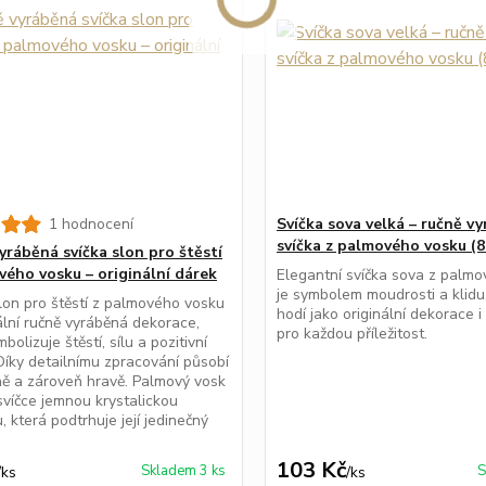
1 hodnocení
Svíčka sova velká – ručně v
svíčka z palmového vosku (8
yráběná svíčka slon pro štěstí
vého vosku – originální dárek
Elegantní svíčka sova z palm
je symbolem moudrosti a klidu
lon pro štěstí z palmového vosku
hodí jako originální dekorace i
nální ručně vyráběná dekorace,
pro každou příležitost.
bolizuje štěstí, sílu a pozitivní
 Díky detailnímu zpracování působí
ě a zároveň hravě. Palmový vosk
víčce jemnou krystalickou
, která podtrhuje její jedinečný
103 Kč
Skladem 3 ks
S
/
ks
/
ks