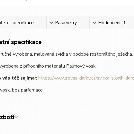
etní specifikace
Parametry
Hodnocení
1
tní specifikace
í ručně vyrobená, malovaná svíčka v podobě roztomilého ježečka.
 vyrobena z přírodního materiálu Palmový vosk.
 vás též zajímat
https://www.revas-darky.cz/svicka-slonik-dar
vosk, bez parfemace.
zboží