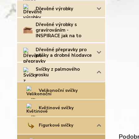
Dřevěné výrobky
Dřevěné výrobky s
gravírováním -
INSPIRACE jak na to
Dřevěné přepravky pro
ptáky a drobné hlodavce
Svíčky z palmového
vosku
Velikonoční svíčky
Květinové svíčky
Figurkové svíčky
Podobn