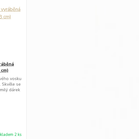
yráběná
 cm)
ového vosku
. Skvěle se
 milý dárek
kladem 2 ks