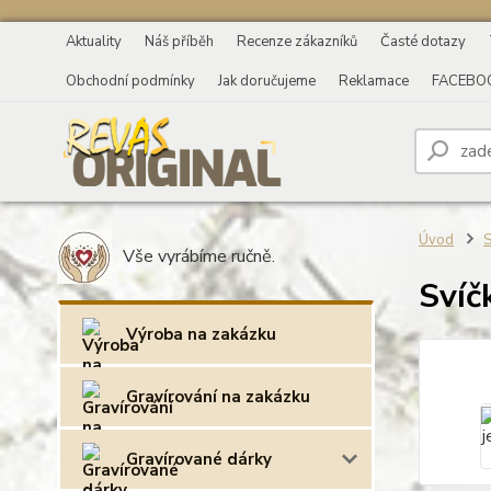
Aktuality
Náš příběh
Recenze zákazníků
Časté dotazy
Obchodní podmínky
Jak doručujeme
Reklamace
FACEBO
Úvod
S
Vše vyrábíme ručně.
Svíč
Výroba na zakázku
Gravírování na zakázku
Gravírované dárky