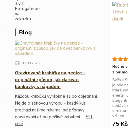
Blog
03.08.2026
Ručně v
z palmo
Gravírované krabičky na peníze –
originální způsob, jak darovat
Svíčka S
je origi
bankovky s nápadem
která sym
energii.
Každou krabičku vyrábíme až po objednání.
elegantn
Nejde o sériovou výrobu – každý kus
dodává s
prochází našima rukama, od přípravy
strukturu
vzhled.
gravírování až po pečlivé zabalení. ...
číst
75 Kč
celé