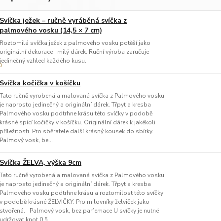
Svíčka ježek – ručně vyráběná svíčka z
palmového vosku (14,5 × 7 cm)
Roztomilá svíčka ježek z palmového vosku potěší jako
originální dekorace i milý dárek. Ruční výroba zaručuje
jedinečný vzhled každého kusu.
Svíčka kočička v košíčku
Tato ručně vyrobená a malovaná svíčka z Palmového vosku
je naprosto jedinečný a originální dárek. Třpyt a kresba
Palmového vosku podtrhne krásu této svíčky v podobě
krásné spící kočičky v košíčku. Originální dárek k jakékoli
příležitosti. Pro sběratele další krásný kousek do sbírky.
Palmový vosk, be...
Svíčka ŽELVA, výška 9cm
Tato ručně vyrobená a malovaná svíčka z Palmového vosku
je naprosto jedinečný a originální dárek. Třpyt a kresba
Palmového vosku podtrhne krásu a roztomilost této svíčky
v podobě krásné ŽELVIČKY. Pro milovníky želviček jako
stvořená. Palmový vosk, bez parfemace U svíčky je nutné
udržovat knot 0,5 ...