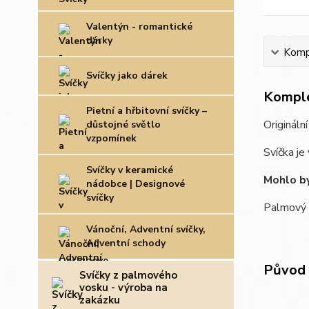
Valentýn - romantické
dárky
Kompl
Svíčky jako dárek
Komple
Pietní a hřbitovní svíčky –
Origináln
důstojné světlo
vzpomínek
Svíčka je
Svíčky v keramické
Mohlo by
nádobce | Designové
svíčky
Palmový 
Vánoční, Adventní svíčky,
Adventní schody
Původ 
Svíčky z palmového
vosku - výroba na
zakázku