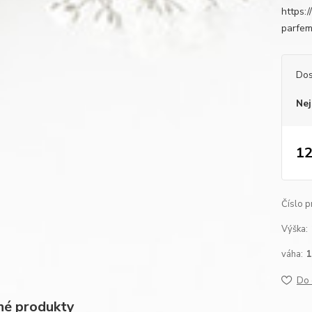
https:
parfe
Dos
Nej
12
Číslo p
Výška:
váha:
Do 
é produkty