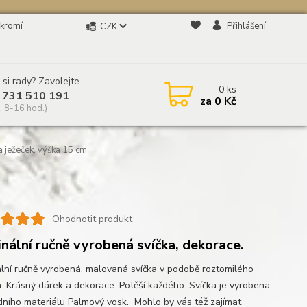
kromí
Přihlášení
CZK
 si rady? Zavolejte.
0
ks
 731 510 191
za
0 Kč
, 8-16 hod.)
a ježeček, výška 15 cm
Ohodnotit produkt
inální ručně vyrobená svíčka, dekorace.
ální ručně vyrobená, malovaná svíčka v podobě roztomilého
a. Krásný dárek a dekorace. Potěší každého. Svíčka je vyrobena
odního materiálu Palmový vosk. Mohlo by vás též zajímat