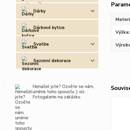
Param
Dárky
Materi
Dárkové kytice
Výška
Svatba
Výrob
Sezonní dekorace
Nenašel jste? Ozvěte se nám,
Souvise
umíme toho spoustu :) viz.
Fotogalerie-na zakázku.