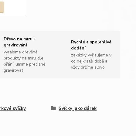
Dřevo na míru +
Rychlé a spolehlivé
gravírování
dodání
vyrábíme dřevěné
zakázky vyřizujeme v
produkty na míru dle
co nejkratší době a
přání, umíme precizně
vždy držíme slovo
gravírovat
rkové svíčky
Svíčky jako dárek