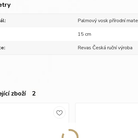
etry
ál
Palmový vosk přírodní mater
15 cm
ce
Revas Česká ruční výroba
jící zboží
2