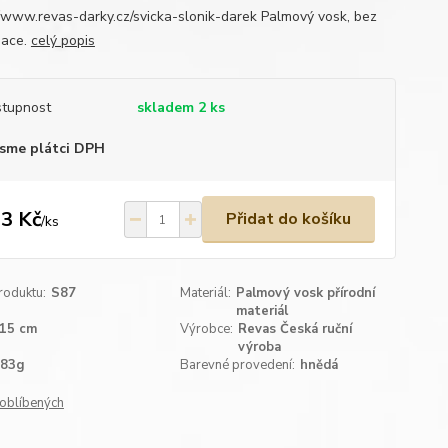
//www.revas-darky.cz/svicka-slonik-darek Palmový vosk, bez
mace.
celý popis
tupnost
skladem 2 ks
sme plátci DPH
3 Kč
Přidat do košíku
/
ks
roduktu:
S87
Materiál:
Palmový vosk přírodní
materiál
15 cm
Výrobce:
Revas Česká ruční
výroba
183g
Barevné provedení:
hnědá
oblíbených