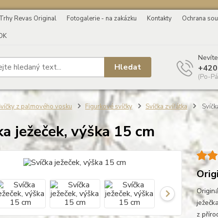
Trhy Revas Original
Fotogalerie - na zakázku
Kontakty
Ochrana sou
OK
Nevíte
Hledat
+420
(Po-Pá
víčky z palmového vosku
Figurkové svíčky
Svíčka zvířátka
Svíčk
ka ježeček, výška 15 cm
Orig
Origin
ježečk
z přír