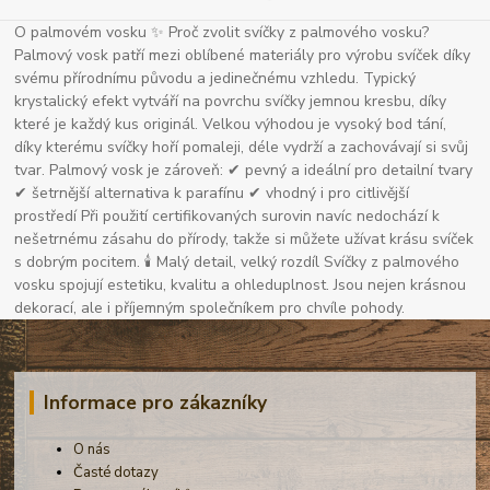
O palmovém vosku ✨ Proč zvolit svíčky z palmového vosku?
Palmový vosk patří mezi oblíbené materiály pro výrobu svíček díky
svému přírodnímu původu a jedinečnému vzhledu. Typický
krystalický efekt vytváří na povrchu svíčky jemnou kresbu, díky
které je každý kus originál. Velkou výhodou je vysoký bod tání,
díky kterému svíčky hoří pomaleji, déle vydrží a zachovávají si svůj
tvar. Palmový vosk je zároveň: ✔ pevný a ideální pro detailní tvary
✔ šetrnější alternativa k parafínu ✔ vhodný i pro citlivější
prostředí Při použití certifikovaných surovin navíc nedochází k
nešetrnému zásahu do přírody, takže si můžete užívat krásu svíček
s dobrým pocitem. 🕯 Malý detail, velký rozdíl Svíčky z palmového
vosku spojují estetiku, kvalitu a ohleduplnost. Jsou nejen krásnou
dekorací, ale i příjemným společníkem pro chvíle pohody.
Informace pro zákazníky
O nás
Časté dotazy