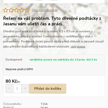
Ohodnotit produkt
Řešení na váš problém. Tyto dřevěné podtácky z
Jasanu vám ušetří čas a práci.
Dřevěný podtácek pod hrnek o rozměru 9,5 × 9,5 cm je vyroben z
jasanového dřeva a ošetřen Osmo olejem s certifikací pro styk s
potravinami. Podtácek chrání povrch stolu před vlhkostí a zároveň slouží
jako přírodní doplněk pro každodenní stolování.
celý popis
Dostupnost
vyrábíme pouze na zakázku do 14 prac. dní 1 ks
Nejsme plátci DPH
80 Kč
/
ks
Přidat do košíku
Číslo produktu:
T21b
Materiál:
Jasan