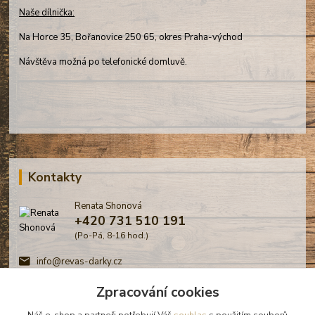
Naše dílnička:
Na Horce 35, Bořanovice 250 65, okres Praha-východ
Návštěva možná po telefonické domluvě.
Kontakty
Renata Shonová
+420 731 510 191
(Po-Pá, 8-16 hod.)
info@revas-darky.cz
Zpracování cookies
Náš e-shop a partneři potřebují Váš
souhlas
s použitím souborů