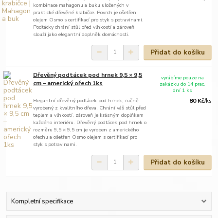
kombinace mahagonu a buku uložených v
praktické dřevěné krabičce. Povrch je ošetřen
olejem Osmo s certifikací pro styk s potravinami.
Podtácky chrání stůl před vlhkostí a zároveň
slouží jako elegantní doplněk domácnosti.
Přidat do košíku
Dřevěný podtácek pod hrnek 9,5 × 9,5
vyrábíme pouze na
cm – americký ořech 1ks
zakázku do 14 prac.
dní 1 ks
Elegantní dřevěný podtácek pod hrnek, ručně
80 Kč
/
ks
vyrobený z kvalitního dřeva. Chrání váš stůl před
teplem a vlhkostí, zároveň je krásným doplňkem
každého interiéru. Dřevěný podtácek pod hrnek o
rozměru 9,5 × 9,5 cm je vyroben z amerického
ořechu a ošetřen Osmo olejem s certifikací pro
styk s potravinami.
Přidat do košíku
Kompletní specifikace