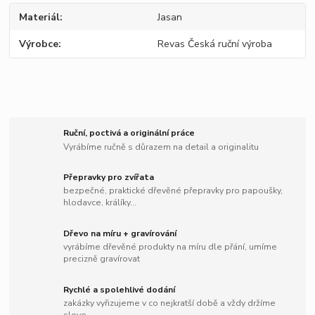
Materiál
Jasan
Výrobce
Revas Česká ruční výroba
Ruční, poctivá a originální práce
Vyrábíme ručně s důrazem na detail a originalitu
Přepravky pro zvířata
bezpečné, praktické dřevěné přepravky pro papoušky,
hlodavce, králíky...
Dřevo na míru + gravírování
vyrábíme dřevěné produkty na míru dle přání, umíme
precizně gravírovat
Rychlé a spolehlivé dodání
zakázky vyřizujeme v co nejkratší době a vždy držíme