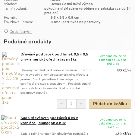
Výrobce:
Revas Česká ruční výroba
Termín dodání:
pokud není skladem vyrobíme na zakázku cca do 14
prac.dní
Rozměr:
9,5 x 9,5 x 0,8 cm
Povrchová úprava:
Osmo (certifikát na potraviny)
Do oblíbených
Podobné produkty
Dřevěný podtácek pod hrnek 9,5 × 9,5
vyrábíme pouze na
cm – americký ořech a jasan 1ks
zakázku do 14 prac.
dní 1 ks
Dřevěný podtácek pod hrnek o rozměru 9,5 × 9,5
80 Kč
/
ks
cm je vyroben z kombinace amerického ořechu a
jasanu. Povrch je ošetřen Osmo olejem s
certifikací pro styk s potravinami. Podtácek chrání
povrch stolu a zároveň slouží jako přírodní
designový doplněk.
Přidat do košíku
Sada dřevěných podtácků 6 ks v
vyrábíme pouze na
krabičce | Mahagon a buk
zakázku do 14 prac.
dní 1 ks
Sada 6 ručně vyrobených dřevěných podtácků z
439 Kč
/
ks