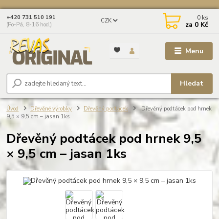
0
ks
+420 731 510 191
CZK
za
0 Kč
(Po-Pá, 8-16 hod.)
Menu
Hledat
Úvod
Dřevěné výrobky
Dřevěný podtácek
Dřevěný podtácek pod hrnek
9,5 × 9,5 cm – jasan 1ks
Dřevěný podtácek pod hrnek 9,5
× 9,5 cm – jasan 1ks