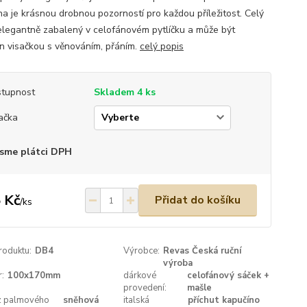
na je krásnou drobnou pozorností pro každou příležitost. Celý
 elegantně zabalený v celofánovém pytlíčku a může být
n visačkou s věnováním, přáním.
celý popis
tupnost
Skladem 4 ks
ačka
sme plátci DPH
 Kč
Přidat do košíku
/
ks
roduktu:
DB4
Výrobce:
Revas Česká ruční
výroba
:
100x170mm
dárkové
celofánový sáček +
provedení:
mašle
 z palmového
sněhová
italská
příchut kapučíno