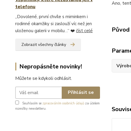
Ano, tent
telefonu
„Dovolené, první chvíle s miminkem i
rodinné okamžiky si zaslouží víc než jen
Původ 
uloženou galerii v mobilu…“ ❤️
číst celé
Zobrazit všechny články
Param
Nepropásněte novinky!
Výrob
Můžete se kdykoli odhlásit.
Přihlásit se
Souhlasím se
zpracováním osobních údajů
za účelem
Souvise
rozesílky newsletteru.