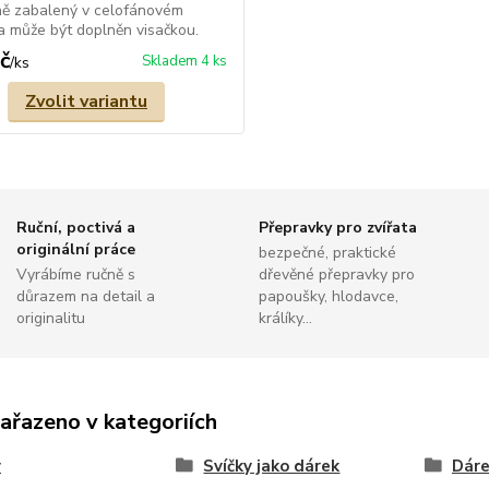
ně zabalený v celofánovém
 a může být doplněn visačkou.
č
Skladem 4 ks
/
ks
Zvolit variantu
Ruční, poctivá a
Přepravky pro zvířata
originální práce
bezpečné, praktické
Vyrábíme ručně s
dřevěné přepravky pro
důrazem na detail a
papoušky, hlodavce,
originalitu
králíky...
zařazeno v kategoriích
y
Svíčky jako dárek
Dáre