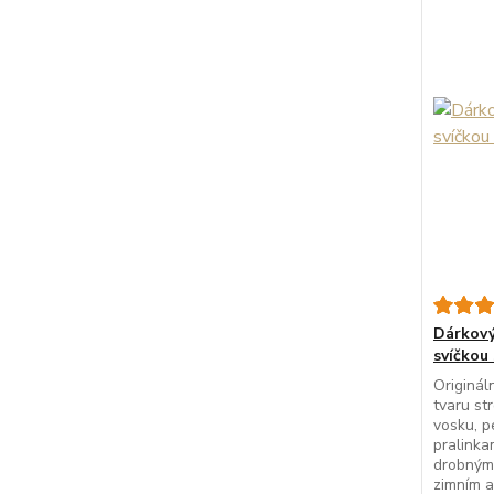
Dárkový
svíčkou
Originál
tvaru s
vosku, p
pralinka
drobným 
zimním a