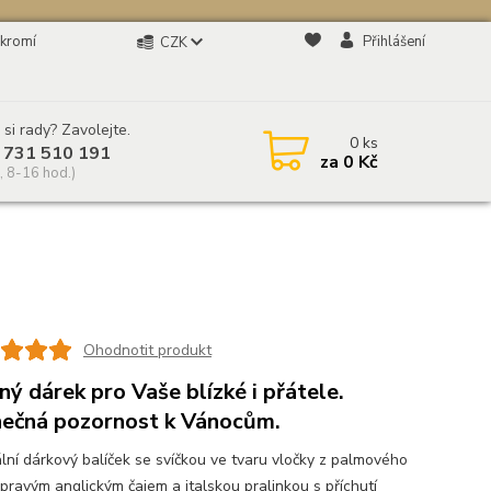
kromí
Přihlášení
CZK
 si rady? Zavolejte.
0
ks
 731 510 191
za
0 Kč
, 8-16 hod.)
Ohodnotit produkt
ný dárek pro Vaše blízké i přátele.
nečná pozornost k Vánocům.
ální dárkový balíček se svíčkou ve tvaru vločky z palmového
 pravým anglickým čajem a italskou pralinkou s příchutí