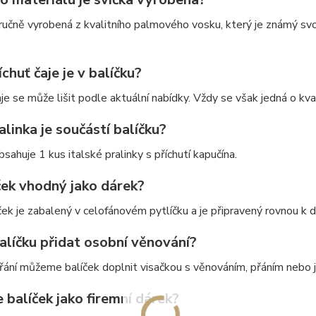
 ručně vyrobená z kvalitního palmového vosku, který je známý sv
íchuť čaje je v balíčku?
aje se může lišit podle aktuální nabídky. Vždy se však jedná o kvali
alinka je součástí balíčku?
bsahuje 1 kus italské pralinky s příchutí kapučína.
ček vhodný jako dárek?
ček je zabalený v celofánovém pytlíčku a je připravený rovnou k d
alíčku přidat osobní věnování?
přání můžeme balíček doplnit visačkou s věnováním, přáním neb
 balíček jako firemní dárek?