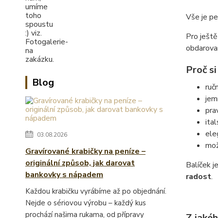
Vše je p
Pro ještě
obdarova
Proč si
Blog
ruč
jem
pra
ita
ele
03.08.2026
mož
Gravírované krabičky na peníze –
originální způsob, jak darovat
Balíček j
bankovky s nápadem
radost
.
Každou krabičku vyrábíme až po objednání.
Nejde o sériovou výrobu – každý kus
prochází našima rukama, od přípravy
Z jakéh