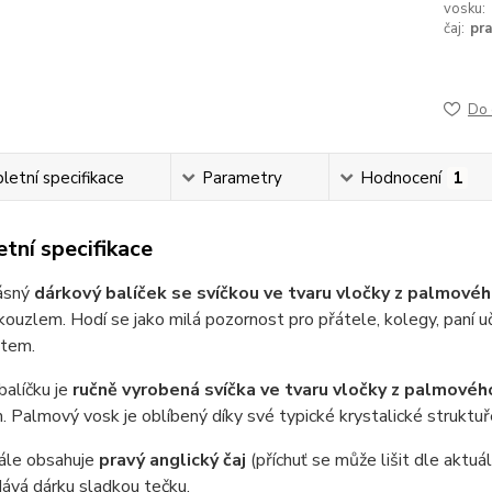
vosku:
čaj:
pra
Do 
etní specifikace
Parametry
Hodnocení
1
tní specifikace
ásný
dárkový balíček se svíčkou ve tvaru vločky z palmové
ouzlem. Hodí se jako milá pozornost pro přátele, kolegy, paní 
stem.
balíčku je
ručně vyrobená svíčka ve tvaru vločky z palmovéh
 Palmový vosk je oblíbený díky své typické krystalické struktuř
dále obsahuje
pravý anglický čaj
(příchuť se může lišit dle aktuá
ává dárku sladkou tečku.