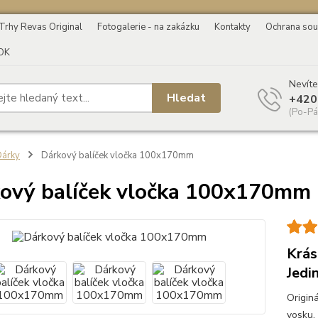
Trhy Revas Original
Fotogalerie - na zakázku
Kontakty
Ochrana sou
OK
Nevíte
Hledat
+420
(Po-Pá
árky
Dárkový balíček vločka 100x170mm
ový balíček vločka 100x170mm
Krás
Jedi
Origin
vosku,