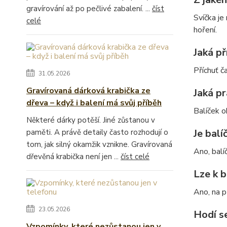
gravírování až po pečlivé zabalení. ...
číst
Svíčka je
celé
hoření.
Jaká př
Příchuť č
31.05.2026
Gravírovaná dárková krabička ze
Jaká pr
dřeva – když i balení má svůj příběh
Balíček o
Některé dárky potěší. Jiné zůstanou v
Je balí
paměti. A právě detaily často rozhodují o
tom, jak silný okamžik vznikne. Gravírovaná
Ano, balí
dřevěná krabička není jen ...
číst celé
Lze k b
Ano, na 
23.05.2026
Hodí se
Vzpomínky, které nezůstanou jen v