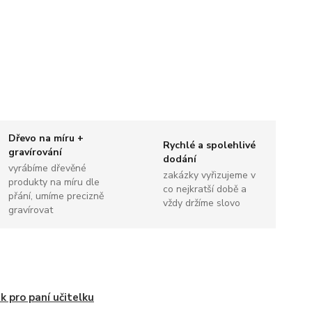
Dřevo na míru +
Rychlé a spolehlivé
gravírování
dodání
vyrábíme dřevěné
zakázky vyřizujeme v
produkty na míru dle
co nejkratší době a
přání, umíme precizně
vždy držíme slovo
gravírovat
k pro paní učitelku