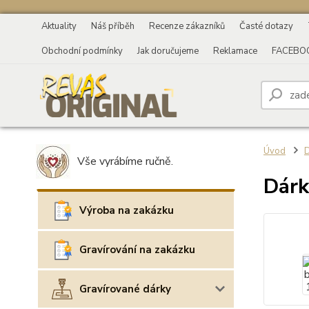
Aktuality
Náš příběh
Recenze zákazníků
Časté dotazy
Obchodní podmínky
Jak doručujeme
Reklamace
FACEBO
Úvod
D
Vše vyrábíme ručně.
Dárk
Výroba na zakázku
Gravírování na zakázku
Gravírované dárky