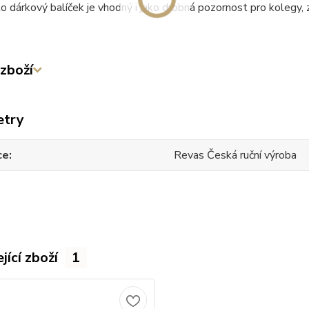
o dárkový balíček je vhodný i jako drobná pozornost pro kolegy,
zboží
etry
ce
Revas Česká ruční výroba
jící zboží
1