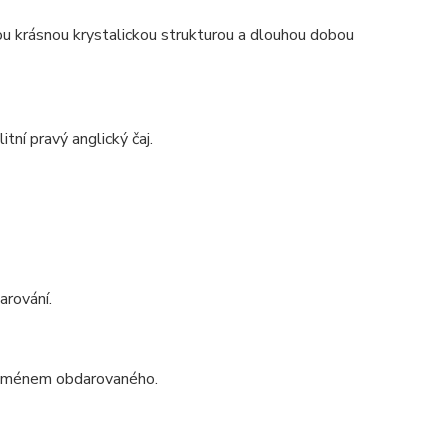
ou krásnou krystalickou strukturou a dlouhou dobou
tní pravý anglický čaj.
arování.
o jménem obdarovaného.