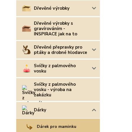
Dřevěné výrobky
Dřevěné výrobky s
gravírováním -
INSPIRACE jak na to
Dřevěné přepravky pro
ptáky a drobné hlodavce
Svíčky z palmového
vosku
Svíčky z palmového
vosku - výroba na
zakázku
Dárky
Dárek pro maminku