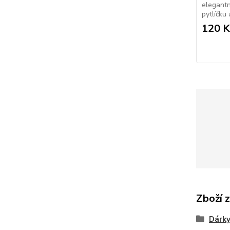
elegant
pytlíčku
120 K
Zboží 
Dárk