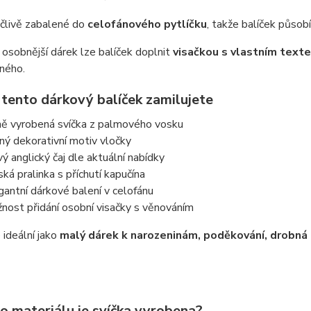
ečlivě zabalené do
celofánového pytlíčku
, takže balíček působ
 osobnější dárek lze balíček doplnit
visačkou s vlastním text
ného.
 tento dárkový balíček zamilujete
ně vyrobená svíčka z palmového vosku
ný dekorativní motiv vločky
vý anglický čaj dle aktuální nabídky
lská pralinka s příchutí kapučína
gantní dárkové balení v celofánu
nost přidání osobní visačky s věnováním
e ideální jako
malý dárek k narozeninám, poděkování, drobná 
o materiálu je svíčka vyrobena?