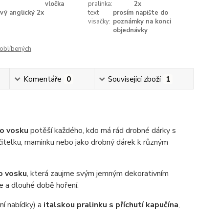
vločka
pralinka:
2x
vý anglický 2x
text
prosím napište do
visačky:
poznámky na konci
objednávky
oblíbených
Komentáře
0
Související zboží
1
ho vosku
potěší každého, kdo má rád drobné dárky s
učitelku, maminku nebo jako drobný dárek k různým
o vosku
, která zaujme svým jemným dekorativním
e a dlouhé době hoření.
lní nabídky) a
italskou pralinku s příchutí kapučína
,