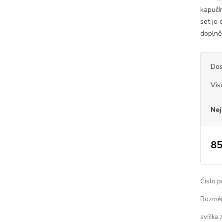
kapučí
set je
doplně
Dos
Vis
Nej
85
Číslo p
Rozměr
svíčka