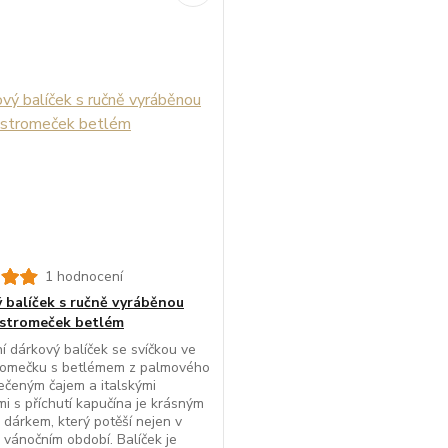
1 hodnocení
 balíček s ručně vyráběnou
 stromeček betlém
ní dárkový balíček se svíčkou ve
tromečku s betlémem z palmového
ečeným čajem a italskými
mi s příchutí kapučína je krásným
dárkem, který potěší nejen v
 vánočním období. Balíček je