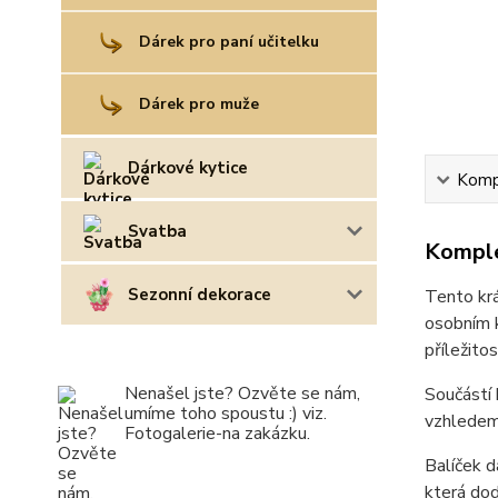
Dárek pro paní učitelku
Dárek pro muže
Dárkové kytice
Kompl
Svatba
Komple
Sezonní dekorace
Tento kr
osobním k
příležito
Nenašel jste? Ozvěte se nám,
Součástí 
umíme toho spoustu :) viz.
vzhledem.
Fotogalerie-na zakázku.
Balíček 
která dod