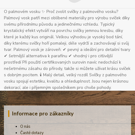
O palmovém vosku ✨ Proč zvolit svíčky z palmového vosku?
Palmový vosk patří mezi oblíbené materiály pro výrobu svíček díky
svému přírodnímu původu a jedinečnému vzhledu. Typický
krystalický efekt vytváří na povrchu svíčky jemnou kresbu, díky
které je každý kus originál. Velkou výhodou je vysoký bod tání,
díky kterému svíčky hoří pomaleji, déle vydrží a zachovávají si svůj
tvar. Palmový vosk je zároveň: ✔ pevný a ideální pro detailní tvary
✔ šetrnější alternativa k parafínu ✔ vhodný i pro citlivější
prostředí Při použití certifikovaných surovin navíc nedochází k
nešetrnému zásahu do přírody, takže si můžete užívat krásu svíček
s dobrým pocitem. 🕯 Malý detail, velký rozdíl Svíčky z palmového
vosku spojují estetiku, kvalitu a ohleduplnost. Jsou nejen krásnou
dekorací, ale i příjemným společníkem pro chvíle pohody.
Informace pro zákazníky
O nás
Časté dotazy