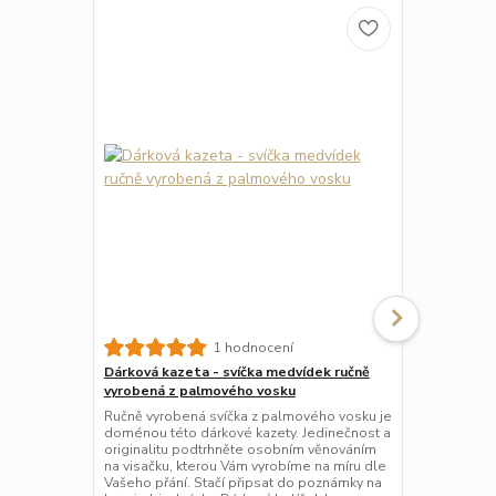
1 hodnocení
Dárková kazeta - svíčka medvídek ručně
Dárkový bal
vyrobená z palmového vosku
Originální d
tvaru vločky
Ručně vyrobená svíčka z palmového vosku je
anglickým ča
doménou této dárkové kazety. Jedinečnost a
příchutí kap
originalitu podtrhněte osobním věnováním
pozorností p
na visačku, kterou Vám vyrobíme na míru dle
je elegantn
Vašeho přání. Stačí připsat do poznámky na