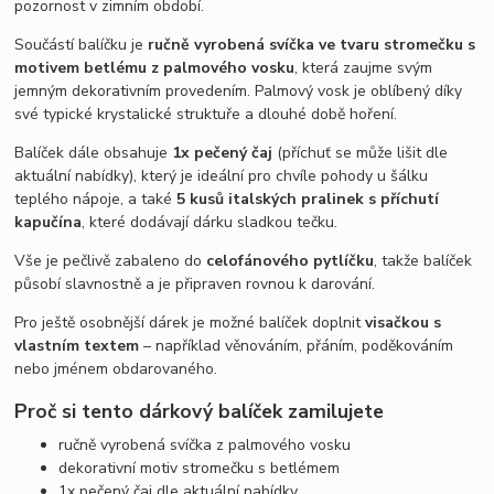
pozornost v zimním období.
Součástí balíčku je
ručně vyrobená svíčka ve tvaru stromečku s
motivem betlému z palmového vosku
, která zaujme svým
jemným dekorativním provedením. Palmový vosk je oblíbený díky
své typické krystalické struktuře a dlouhé době hoření.
Balíček dále obsahuje
1x pečený čaj
(příchuť se může lišit dle
aktuální nabídky), který je ideální pro chvíle pohody u šálku
teplého nápoje, a také
5 kusů italských pralinek s příchutí
kapučína
, které dodávají dárku sladkou tečku.
Vše je pečlivě zabaleno do
celofánového pytlíčku
, takže balíček
působí slavnostně a je připraven rovnou k darování.
Pro ještě osobnější dárek je možné balíček doplnit
visačkou s
vlastním textem
– například věnováním, přáním, poděkováním
nebo jménem obdarovaného.
Proč si tento dárkový balíček zamilujete
ručně vyrobená svíčka z palmového vosku
dekorativní motiv stromečku s betlémem
1x pečený čaj dle aktuální nabídky