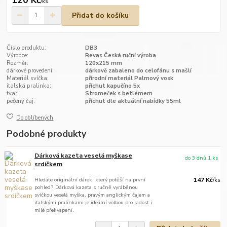
120 Kč
/
ks
Přidat do košíku
Číslo produktu:
DB3
Výrobce:
Revas Česká ruční výroba
Rozměr:
120x215 mm
dárkové provedení:
dárkově zabaleno do celofánu s mašlí
Materiál svíčka:
přírodní materiál Palmový vosk
italská pralinka:
příchut kapučíno 5x
tvar:
Stromeček s betlémem
pečený čaj:
příchut dle aktuální nabídky 55ml
Do oblíbených
Podobné produkty
Dárková kazeta veselá myškase
do 3 dnů 1 ks
srdíčkem
Hledáte originální dárek, který potěší na první
147 Kč
/
ks
pohled? Dárková kazeta s ručně vyráběnou
svíčkou veselá myška, pravým anglickým čajem a
italskými pralinkami je ideální volbou pro radost i
milé překvapení.