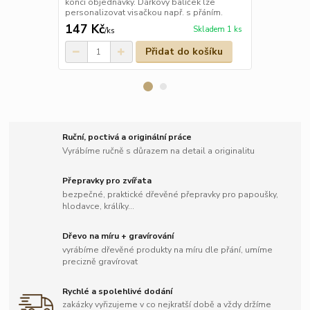
pytlíčku a m
konci objednávky. Dárkový balíček lze
věnováním, p
personalizovat visačkou např. s přáním.
147 Kč
85 Kč
Skladem 1 ks
/
ks
/
ks
Přidat do košíku
Ruční, poctivá a originální práce
Vyrábíme ručně s důrazem na detail a originalitu
Přepravky pro zvířata
bezpečné, praktické dřevěné přepravky pro papoušky,
hlodavce, králíky...
Dřevo na míru + gravírování
vyrábíme dřevěné produkty na míru dle přání, umíme
precizně gravírovat
Rychlé a spolehlivé dodání
zakázky vyřizujeme v co nejkratší době a vždy držíme