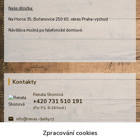
Naše dílnička:
Na Horce 35, Bořanovice 250 65, okres Praha-východ
Návštěva možná po telefonické domluvě.
Kontakty
Renata Shonová
+420 731 510 191
(Po-Pá, 8-16 hod.)
info@revas-darky.cz
Zpracování cookies