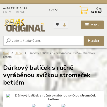
0
ks
+420 731 510 191
CZK
za
0 Kč
(Po-Pá, 8-16 hod.)
Menu
Hledat
Úvod
Dárky
Dárkový balíček s ručně vyráběnou svíčkou stromeček
betlém
Dárkový balíček s ručně
vyráběnou svíčkou stromeček
betlém