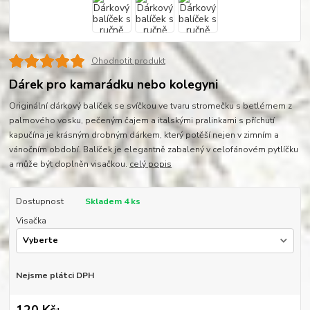
Ohodnotit produkt
Dárek pro kamarádku nebo kolegyni
Originální dárkový balíček se svíčkou ve tvaru stromečku s betlémem z
palmového vosku, pečeným čajem a italskými pralinkami s příchutí
kapučína je krásným drobným dárkem, který potěší nejen v zimním a
vánočním období. Balíček je elegantně zabalený v celofánovém pytlíčku
a může být doplněn visačkou.
celý popis
Dostupnost
Skladem 4 ks
Visačka
Nejsme plátci DPH