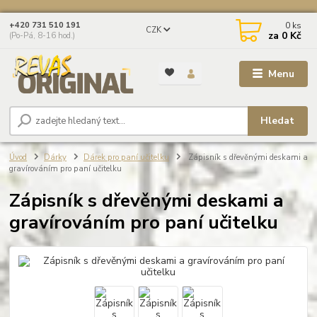
0
ks
+420 731 510 191
CZK
za
0 Kč
(Po-Pá, 8-16 hod.)
Menu
Hledat
Úvod
Dárky
Dárek pro paní učitelku
Zápisník s dřevěnými deskami a
gravírováním pro paní učitelku
Zápisník s dřevěnými deskami a
gravírováním pro paní učitelku