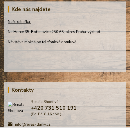
Kde nás najdete
Naše dílnička:
Na Horce 35, Bořanovice 250 65, okres Praha-východ
Návštěva možná po telefonické domluvě.
Kontakty
Renata Shonová
+420 731 510 191
(Po-Pá, 8-16 hod.)
info@revas-darky.cz