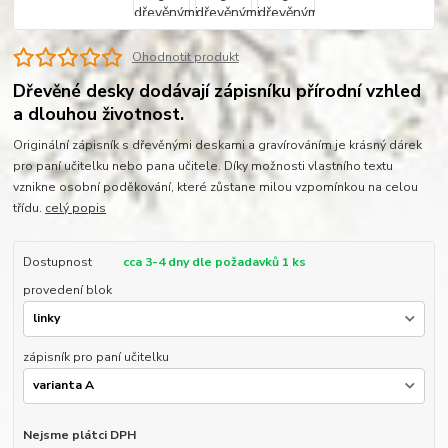
Ohodnotit produkt
Dřevěné desky dodávají zápisníku přírodní vzhled
a dlouhou životnost.
Originální zápisník s dřevěnými deskami a gravírováním je krásný dárek
pro paní učitelku nebo pana učitele. Díky možnosti vlastního textu
vznikne osobní poděkování, které zůstane milou vzpomínkou na celou
třídu.
celý popis
Dostupnost
cca 3-4 dny dle požadavků 1 ks
provedení blok
zápisník pro paní učitelku
Nejsme plátci DPH