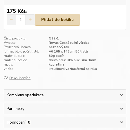
175 Kč
/
ks
Přidat do košíku
Číslo produktu:
G12-1
Výrobce:
Revas Česká ruční výroba
Povrchová úprava:
bezbarvý lak
formát blok, počet listů:
A6 105 x 148cm 50 listů
materiál blok:
80g papír
materiál desky:
dřevo překližka buk, síla 3mm
motiv:
kopretina
vazba:
kroužková vazba/černá spirála
Do oblíbených
Kompletní specifikace
Parametry
Hodnocení
0