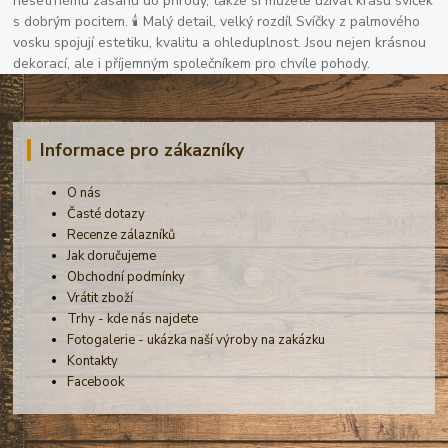
nešetrnému zásahu do přírody, takže si můžete užívat krásu svíček
s dobrým pocitem. 🕯 Malý detail, velký rozdíl Svíčky z palmového
vosku spojují estetiku, kvalitu a ohleduplnost. Jsou nejen krásnou
dekorací, ale i příjemným společníkem pro chvíle pohody.
Informace pro zákazníky
O nás
Časté dotazy
Recenze zálazníků
Jak doručujeme
Obchodní podmínky
Vrátit zboží
Trhy - kde nás najdete
Fotogalerie - ukázka naší výroby na zakázku
Kontakty
Facebook