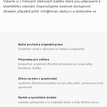
Vyberte si z hotových dárkových balíčků, které jsou připravené k
okamžitému odeslání. Doporučujeme sledovat dostupnost
skladem, případně piště info@revas-darky.cz a domluvíme se.
Ruční, poctivá a originální práce
Vyrábíme ručně s důrazem na detail a originalitu
Přepravky pro zvířata
bezpečné, praktické dřevěné přepravky pro papoušky,
hlodavce, králíky...
Dřevo na míru + gravírování
vyrábíme dřevěné produkty na míru dle přání, umíme precizně
gravírovat
Rychlé a spolehlivé dodání
zakázky vyřizujeme v co nejkratší době a vždy držíme slovo