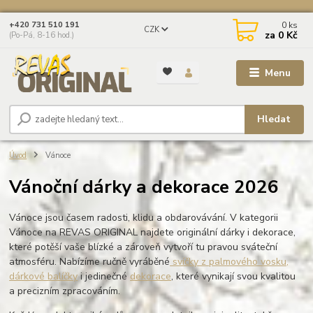
0
ks
+420 731 510 191
CZK
za
0 Kč
(Po-Pá, 8-16 hod.)
Menu
Hledat
Úvod
Vánoce
Vánoční dárky a dekorace 2026
Vánoce jsou časem radosti, klidu a obdarovávání. V kategorii
Vánoce na REVAS ORIGINAL najdete originální dárky i dekorace,
které potěší vaše blízké a zároveň vytvoří tu pravou sváteční
atmosféru. Nabízíme ručně vyráběné
svíčky z palmového vosku,
dárkové balíčky
i jedinečné
dekorace
, které vynikají svou kvalitou
a precizním zpracováním.