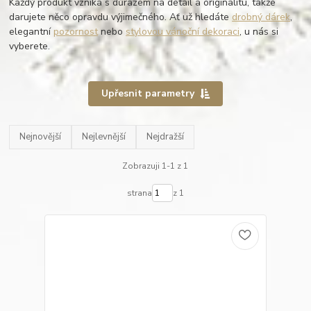
Každý produkt vzniká s důrazem na detail a originalitu, takže
darujete něco opravdu výjimečného. Ať už hledáte
drobný dárek
,
elegantní
pozornost
nebo
stylovou vánoční dekoraci
, u nás si
vyberete.
Upřesnit parametry
Nejnovější
Nejlevnější
Nejdražší
Zobrazuji 1-1 z 1
strana
z 1