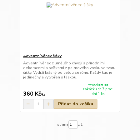
Adventní věnec šišky
Adventní věnec z umělého chvojí s přírodními
dekoracemi a svíčkami z palmového vosku ve tvaru
šišky. Vydrží krásný po celou sezónu. Každý kus je
jedinečný a vytvořen s láskou.
vyrobíme na
zakázku do 7 prac.
360 Kč
dní 1 ks
/
ks
Přidat do košíku
strana
z 1