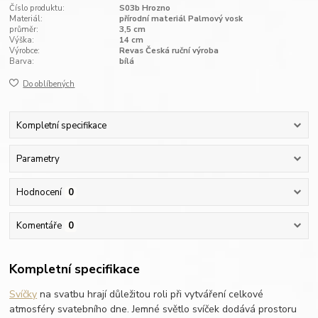
Číslo produktu:
S03b Hrozno
Materiál:
přírodní materiál Palmový vosk
průměr:
3,5 cm
Výška:
14 cm
Výrobce:
Revas Česká ruční výroba
Barva:
bílá
Do oblíbených
Kompletní specifikace
Parametry
Hodnocení
0
Komentáře
0
Kompletní specifikace
Svíčky
na svatbu hrají důležitou roli při vytváření celkové
atmosféry svatebního dne. Jemné světlo svíček dodává prostoru