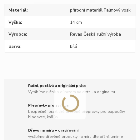
Materiál
přírodní materiál Palmový vosk
Výška
14 cm
Výrobce
Revas Česká ruční výroba
Barva
bílá
Ruční, poctivá a originální práce
Vyrábíme ručně s důrazem na detail a originalitu
Přepravky pro zvířata
bezpečné, praktické dřevěné přepravky pro papoušky,
hlodavce, králíky...
Dřevo na míru + gravírování
vyrábíme dřevěné produkty na míru dle přání, umíme