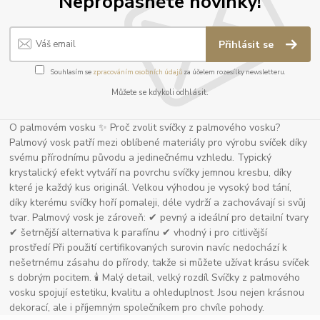
Nepropásněte novinky!
Přihlásit se
Souhlasím se
zpracováním osobních údajů
za účelem rozesílky newsletteru.
Můžete se kdykoli odhlásit.
O palmovém vosku ✨ Proč zvolit svíčky z palmového vosku?
Palmový vosk patří mezi oblíbené materiály pro výrobu svíček díky
svému přírodnímu původu a jedinečnému vzhledu. Typický
krystalický efekt vytváří na povrchu svíčky jemnou kresbu, díky
které je každý kus originál. Velkou výhodou je vysoký bod tání,
díky kterému svíčky hoří pomaleji, déle vydrží a zachovávají si svůj
tvar. Palmový vosk je zároveň: ✔ pevný a ideální pro detailní tvary
✔ šetrnější alternativa k parafínu ✔ vhodný i pro citlivější
prostředí Při použití certifikovaných surovin navíc nedochází k
nešetrnému zásahu do přírody, takže si můžete užívat krásu svíček
s dobrým pocitem. 🕯 Malý detail, velký rozdíl Svíčky z palmového
vosku spojují estetiku, kvalitu a ohleduplnost. Jsou nejen krásnou
dekorací, ale i příjemným společníkem pro chvíle pohody.