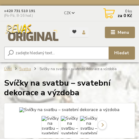
0
ks
+420 731 510 191
CZK
za
0 Kč
(Po-Pá, 8-16 hod.)
Menu
Hledat
Úvod
Svatba
Svíčky na svatbu – svatební dekorace a výzdoba
Svíčky na svatbu – svatební
dekorace a výzdoba