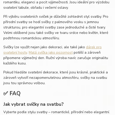
romantiku, eleganci a pocit výjimečnosti. Jsou ideální pro výzdobu
svatební tabule, obřadu i večerní oslavy.
Při výběru svatebních svíček je důležité zohlednit styl svatby. Pro
přírodní svatby se hodí svíčky z palmového vosku s jemnou
strukturou, pro elegantní svatby zase jednoduché a čisté tvary.
Velmi oblíbené jsou také svíčky ve tvaru srdce nebo květin, které
podtrhnou romantickou atmosféru.
Svíčky lze využít nejen jako dekoraci, ale také jako
dárek pro
svatební hosty
.
Malá svíčka jako pozornost
potěší a zároveň
připomene výjimečný den. Ruční výroba navíc zaručuje originalitu
každého kusu.
Pokud hledáte svatební dekorace, které jsou krásné, praktické a
zároveň vytvoří nezapomenutelnou atmosféru, svíčky na svatbu
jsou tou správnou volbou.
✅ FAQ
Jak vybrat svíčky na svatbu?
Vyberte podle stylu svatby – romantické, přírodní nebo elegantní.