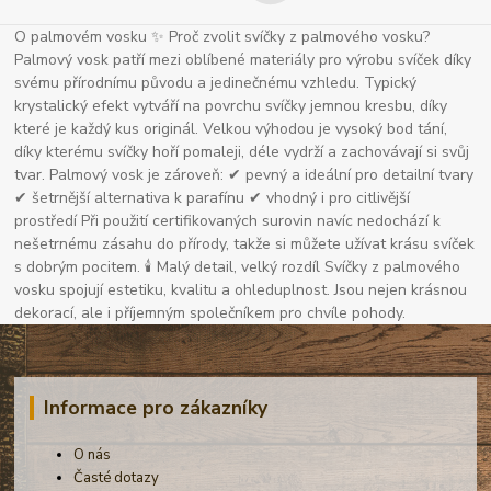
O palmovém vosku ✨ Proč zvolit svíčky z palmového vosku?
Palmový vosk patří mezi oblíbené materiály pro výrobu svíček díky
svému přírodnímu původu a jedinečnému vzhledu. Typický
krystalický efekt vytváří na povrchu svíčky jemnou kresbu, díky
které je každý kus originál. Velkou výhodou je vysoký bod tání,
díky kterému svíčky hoří pomaleji, déle vydrží a zachovávají si svůj
tvar. Palmový vosk je zároveň: ✔ pevný a ideální pro detailní tvary
✔ šetrnější alternativa k parafínu ✔ vhodný i pro citlivější
prostředí Při použití certifikovaných surovin navíc nedochází k
nešetrnému zásahu do přírody, takže si můžete užívat krásu svíček
s dobrým pocitem. 🕯 Malý detail, velký rozdíl Svíčky z palmového
vosku spojují estetiku, kvalitu a ohleduplnost. Jsou nejen krásnou
dekorací, ale i příjemným společníkem pro chvíle pohody.
Informace pro zákazníky
O nás
Časté dotazy