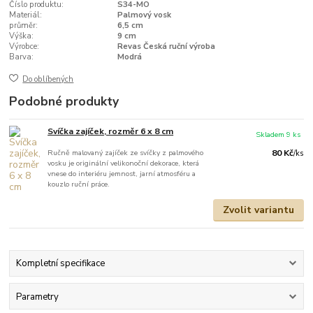
Číslo produktu:
S34-MO
Materiál:
Palmový vosk
průměr:
6,5 cm
Výška:
9 cm
Výrobce:
Revas Česká ruční výroba
Barva:
Modrá
Do oblíbených
Podobné produkty
Svíčka zajíček, rozměr 6 x 8 cm
Skladem 9 ks
Ručně malovaný zajíček ze svíčky z palmového
80 Kč
/
ks
vosku je originální velikonoční dekorace, která
vnese do interiéru jemnost, jarní atmosféru a
kouzlo ruční práce.
Zvolit variantu
Kompletní specifikace
Parametry