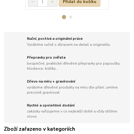
Přidat do košíku
Ruční, poctivá a originální práce
Vyrábíme ručně s důrazem na detail a originalitu
Přepravky pro zvířata
bezpečné, praktické dřevěné přepravky pro papoušky,
hlodavce, králíky...
Dřevo na míru + gravírování
vyrábíme dřevěné produkty na míru dle přání, umíme
precizně gravírovat
Rychlé a spolehlivé dodání
zakázky vyřizujeme v co nejkratší době a vždy držíme
slovo
Zboží zařazeno v kategoriích