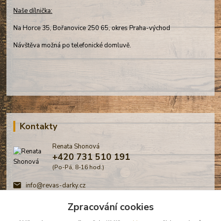
Naše dílnička:
Na Horce 35, Bořanovice 250 65, okres Praha-východ
Návštěva možná po telefonické domluvě.
Kontakty
Renata Shonová
+420 731 510 191
(Po-Pá, 8-16 hod.)
info@revas-darky.cz
Zpracování cookies