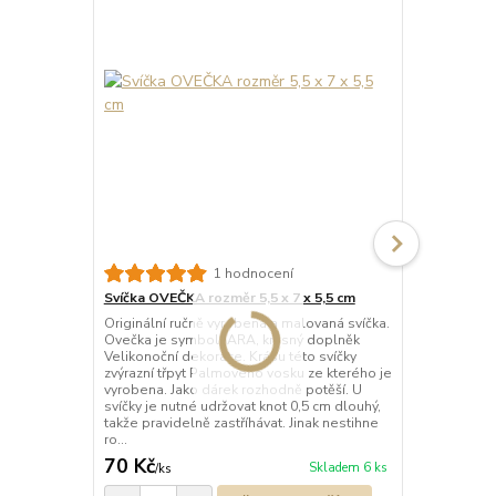
Svíčka koho
1 hodnocení
6,5 × 3 cm –
Svíčka OVEČKA rozměr 5,5 x 7 x 5,5 cm
Ručně vyrábě
Originální ručně vyrobená a malovaná svíčka.
palmového v
Ovečka je symbol JARA, krásný doplněk
dekorací, kt
Velikonoční dekorace. Krásu této svíčky
hodí jako ja
zvýrazní třpyt Palmového vosku ze kterého je
vaše blízké.
vyrobena. Jako dárek rozhodně potěší. U
svíčky je nutné udržovat knot 0,5 cm dlouhý,
takže pravidelně zastříhávat. Jinak nestihne
ro...
70 Kč
80 Kč
Skladem 6 ks
/
ks
/
ks