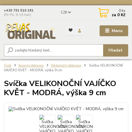
0
ks
+420 731 510 191
CZK
za
0 Kč
(Po-Pá, 8-16 hod.)
Menu
Hledat
Úvod
Sezonní dekorace
Velikonoční dekorace
Svíčka VELIKONOČNÍ
VAJÍČKO KVĚT - MODRÁ, výška 9 cm
Svíčka VELIKONOČNÍ VAJÍČKO
KVĚT - MODRÁ, výška 9 cm