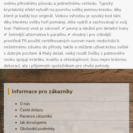
svému přírodnímu původu a jedinečnému vzhledu. Typický
krystalický efekt vytváří na povrchu svíčky jemnou kresbu, díky
které je každý kus originál. Velkou výhodou je vysoký bod tání,
díky kterému svíčky hoří pomaleji, déle vydrží a zachovávají si svůj
tvar. Palmový vosk je zároveň: ✔ pevný a ideální pro detailní tvary
✔ šetrnější alternativa k parafínu ✔ vhodný i pro citlivější
prostředí Při použití certifikovaných surovin navíc nedochází k
nešetrnému zásahu do přírody, takže si můžete užívat krásu svíček
s dobrým pocitem. 🕯 Malý detail, velký rozdíl Svíčky z palmového
vosku spojují estetiku, kvalitu a ohleduplnost. Jsou nejen krásnou
dekorací, ale i příjemným společníkem pro chvíle pohody.
Informace pro zákazníky
O nás
Časté dotazy
Recenze zálazníků
Jak doručujeme
Obchodní podmínky