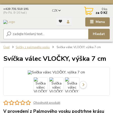
0
ks
+420 731 510 191
CZK
za
0 Kč
(Po-Pá, 8-16 hod.)
Menu
Hledat
Úvod
Svíčky z palmového vosku
Svíčka válec VLOČKY, výška 7 cm
Svíčka válec VLOČKY, výška 7 cm
Ohodnotit produkt
V provedení z Palmového vosku podtrhne krásu