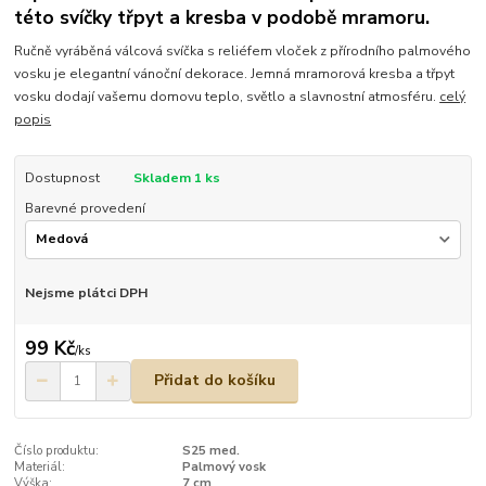
této svíčky třpyt a kresba v podobě mramoru.
Ručně vyráběná válcová svíčka s reliéfem vloček z přírodního palmového
vosku je elegantní vánoční dekorace. Jemná mramorová kresba a třpyt
vosku dodají vašemu domovu teplo, světlo a slavnostní atmosféru.
celý
popis
Dostupnost
Skladem 1 ks
Barevné provedení
Nejsme plátci DPH
99 Kč
/
ks
Přidat do košíku
Číslo produktu:
S25 med.
Materiál:
Palmový vosk
Výška:
7 cm