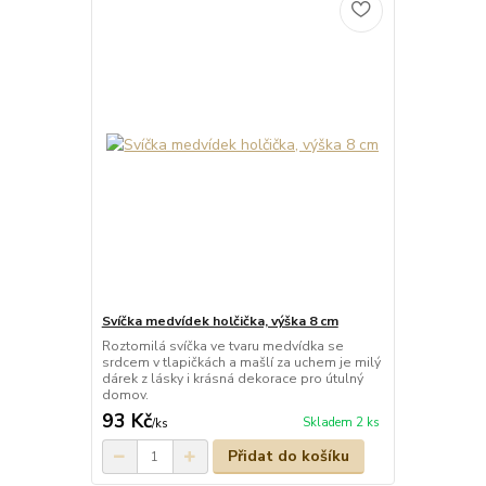
Svíčka medvídek holčička, výška 8 cm
Roztomilá svíčka ve tvaru medvídka se
srdcem v tlapičkách a mašlí za uchem je milý
dárek z lásky i krásná dekorace pro útulný
domov.
93 Kč
Skladem 2 ks
/
ks
Přidat do košíku