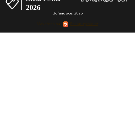
© Renata Shonová - Revas -
Bořanovice, 2026
Vytvořeno na
Eshop-rychle.cz