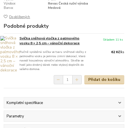
Výrobce:
Revas Česká ruční výroba
Barva:
Medová
Do oblíbených
Podobné produkty
Svíčka sněhová vločka z palmového
Skladem 11 ks
vosku 8 × 2,5 cm – vánoční dekorace
Ručně vyráběná svíčka ve tvaru sněhové vločky z
62 Kč
/
ks
palmového vosku je jemnou zimní dekorací, která
navodí kouzelnou vánoční atmosféru. Skvěle se
hodí jako drobný dárek nebo stylový doplněk do
vašeho domova.
Přidat do košíku
Kompletní specifikace
Parametry