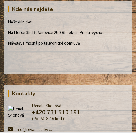
Kde nás najdete
Naše dílnička:
Na Horce 35, Bořanovice 250 65, okres Praha-východ
Návštěva možná po telefonické domluvě.
Kontakty
Renata Shonová
+420 731 510 191
(Po-Pá, 8-16 hod.)
info@revas-darky.cz