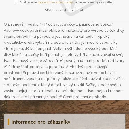
Souhlasím se
zpracováním osobních údajů
za účelem rozesílky newsletteru.
Můžete se kdykoli odhlásit.
O palmovém vosku ✨ Proč zvolit svíčky z palmového vosku?
Palmový vosk patří mezi oblíbené materiály pro výrobu svíček díky
svému přírodnímu původu a jedinečnému vzhledu. Typický
krystalický efekt vytváří na povrchu svíčky jemnou kresbu, díky
které je každý kus originál. Velkou výhodou je vysoký bod tání,
díky kterému svíčky hoří pomaleji, déle vydrží a zachovávají si svůj
tvar. Palmový vosk je zároveň: ✔ pevný a ideální pro detailní tvary
✔ šetrnější alternativa k parafínu ✔ vhodný i pro citlivější
prostředí Při použití certifikovaných surovin navíc nedochází k
nešetrnému zásahu do přírody, takže si můžete užívat krásu svíček
s dobrým pocitem. 🕯 Malý detail, velký rozdíl Svíčky z palmového
vosku spojují estetiku, kvalitu a ohleduplnost. Jsou nejen krásnou
dekorací, ale i příjemným společníkem pro chvíle pohody.
Informace pro zákazníky