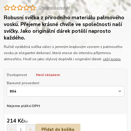
Ohodnotit produkt
Robusní svíčka z přírodního materiálu palmového
vosku. Přejeme krásné chvíle ve společnosti naší
svíčky. Jako originální dárek potěší naprosto
každého.
Ručně vyráběná svíčka válec s jemným krajkovým vzorem z palmového
vosku je elegantní dekorací, která vnese do interiéru příjemnou
atmosféru. Hodí se jako stylový doplněk i originální dárek.
celý popis
Dostupnost
Není skladem
Barevné provedení
Nejsme plátci DPH
214 Kč
/
ks
Přidat do košíku