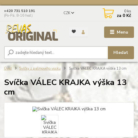
0
ks
+420 731 510 191
CZK
za
0 Kč
(Po-Pá, 8-16 hod.)
Menu
Hledat
Úvod
Svíčky z palmového vosku
Svíčka VÁLEC KRAJKA výška 13 cm
Svíčka VÁLEC KRAJKA výška 13
cm