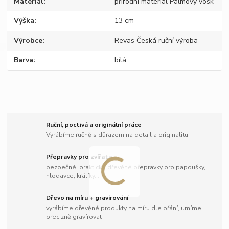
Materiál
přírodní materiál Palmový vosk
Výška
13 cm
Výrobce
Revas Česká ruční výroba
Barva
bílá
Ruční, poctivá a originální práce
Vyrábíme ručně s důrazem na detail a originalitu
Přepravky pro zvířata
bezpečné, praktické dřevěné přepravky pro papoušky,
hlodavce, králíky...
Dřevo na míru + gravírování
vyrábíme dřevěné produkty na míru dle přání, umíme
precizně gravírovat