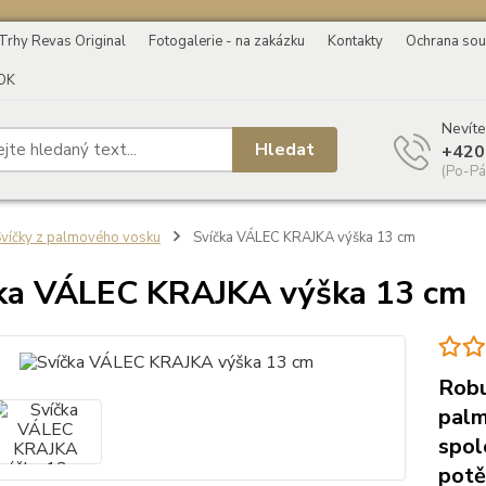
Trhy Revas Original
Fotogalerie - na zakázku
Kontakty
Ochrana sou
OK
Nevíte
Hledat
+420
(Po-Pá
víčky z palmového vosku
Svíčka VÁLEC KRAJKA výška 13 cm
ka VÁLEC KRAJKA výška 13 cm
Robu
palm
spol
potě