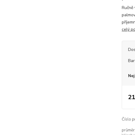
Ručně 
palmov
příjemn
celý p
Dos
Bar
Nej
21
Číslo p
průměr