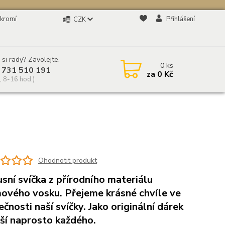
kromí
Přihlášení
CZK
 si rady? Zavolejte.
0
ks
 731 510 191
za
0 Kč
, 8-16 hod.)
Ohodnotit produkt
sní svíčka z přírodního materiálu
ového vosku. Přejeme krásné chvíle ve
ečnosti naší svíčky. Jako originální dárek
ší naprosto každého.