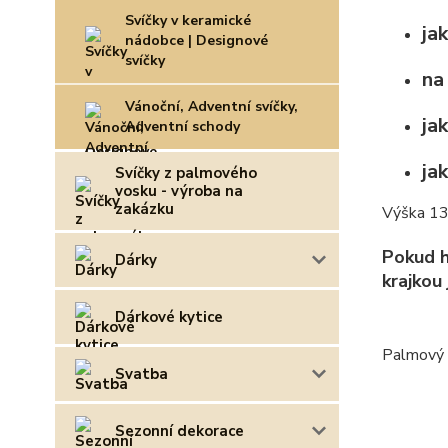
Svíčky v keramické
ja
nádobce | Designové
svíčky
na
Vánoční, Adventní svíčky,
ja
Adventní schody
ja
Svíčky z palmového
vosku - výroba na
zakázku
Výška 13 
Pokud h
Dárky
krajkou 
Dárkové kytice
Palmový v
Svatba
Sezonní dekorace