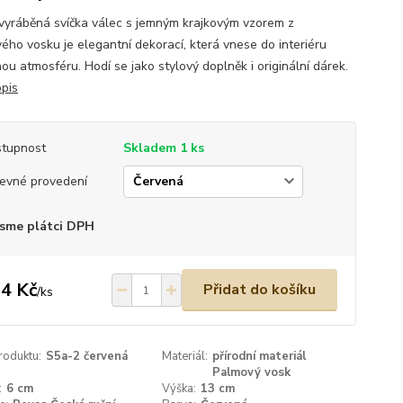
vyráběná svíčka válec s jemným krajkovým vzorem z
ého vosku je elegantní dekorací, která vnese do interiéru
ou atmosféru. Hodí se jako stylový doplněk i originální dárek.
opis
tupnost
Skladem 1 ks
evné provedení
sme plátci DPH
4 Kč
Přidat do košíku
/
ks
roduktu:
S5a-2 červená
Materiál:
přírodní materiál
Palmový vosk
:
6 cm
Výška:
13 cm