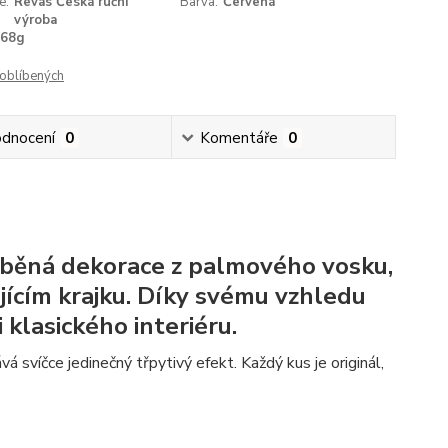
e:
Revas Česká ruční
Barva:
Červená
výroba
468g
oblíbených
dnocení
0
Komentáře
0
ráběná dekorace z palmového vosku,
ícím krajku. Díky svému vzhledu
klasického interiéru.
á svíčce jedinečný třpytivý efekt. Každý kus je originál,