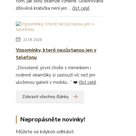
tom, jak silný okamžik vznikne. Gravírovaná
dřevěná krabička není jen ...
číst celé
23.05.2026
Vzpomínky, které nezůstanou jen v
telefonu
„Dovolené, první chvíle s miminkem i
rodinné okamžiky si zaslouží víc než jen
uloženou galerii v mobilu…“ ❤️
číst celé
Zobrazit všechny články
Nepropásněte novinky!
Můžete se kdykoli odhlásit.