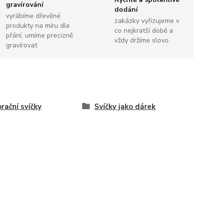
gravírování
dodání
vyrábíme dřevěné
zakázky vyřizujeme v
produkty na míru dle
co nejkratší době a
přání, umíme precizně
vždy držíme slovo
gravírovat
rační svíčky
Svíčky jako dárek