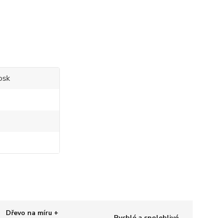
osk
Dřevo na míru +
Rychlé a spolehlivé