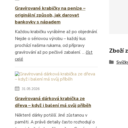
Gravírované krabičky na peníze –
originální způsob, jak darovat
bankovky s nápadem
Každou krabičku vyrábíme až po objednání.
Nejde o sériovou výrobu – každý kus
prochází našima rukama, od přípravy
Zboží 
gravírování až po pečlivé zabalení. ...
číst
celé
Svíčk
31.05.2026
Gravírovaná dárková krabička ze
dřeva – když i balení má svůj příběh
Některé dárky potěší. Jiné zůstanou v
paměti. A právě detaily často rozhodují o