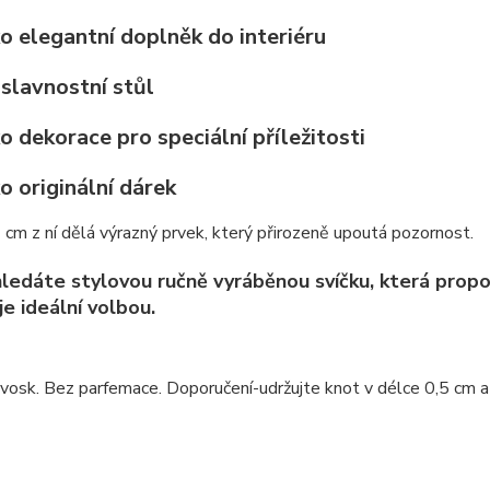
ko elegantní doplněk do interiéru
 slavnostní stůl
ko dekorace pro speciální příležitosti
ko originální dárek
cm z ní dělá výrazný prvek, který přirozeně upoutá pozornost.
ledáte stylovou ručně vyráběnou svíčku, která propoj
je ideální volbou.
osk. Bez parfemace. Doporučení-udržujte knot v délce 0,5 cm a