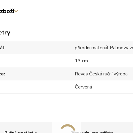
zboží
etry
ál
přírodní materiál Palmový v
13 cm
ce
Revas Česká ruční výroba
Červená
Ruční, poctivá a
Přepravky pro zvířata