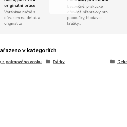
originální práce
bezpečné, praktické
Vyrábíme ručně s
dřevěné přepravky pro
důrazem na detail a
papoušky, hlodavce,
originalitu
králíky...
zařazeno v kategoriích
y z palmového vosku
Dárky
Deko