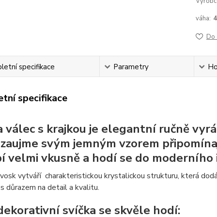
Výrobc
váha:
Do 
etní specifikace
Parametry
Ho
tní specifikace
a válec s krajkou je elegantní ručně vy
 zaujme svým jemným vzorem připomínaj
í velmi vkusně a hodí se do moderního i 
osk vytváří charakteristickou krystalickou strukturu, která dodáv
s důrazem na detail a kvalitu.
dekorativní svíčka se skvěle hodí: