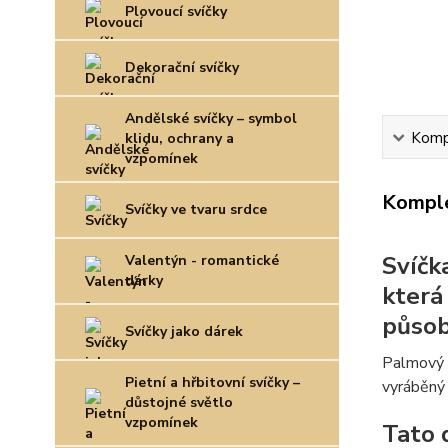
Plovoucí svíčky
Dekorační svíčky
Andělské svíčky – symbol
Kompl
klidu, ochrany a
vzpomínek
Komple
Svíčky ve tvaru srdce
Svíčk
Valentýn - romantické
dárky
která
působ
Svíčky jako dárek
Palmový v
Pietní a hřbitovní svíčky –
vyráběný 
důstojné světlo
vzpomínek
Tato 