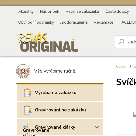
Aktuality
Náš příběh
Recenze zákazníků
Časté dotazy
Obchodní podmínky
Jak doručujeme
Reklamace
FACEBO
Úvod
S
Vše vyrábíme ručně.
Svíč
Výroba na zakázku
Gravírování na zakázku
Gravírované dárky